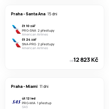
Praha
-
Santa Ana
15 dni
čt 10 zář
PRG
-
SNA
·
2 přestupy
American Airlines
čt 24 zář
SNA
-
PRG
·
2 přestupy
American Airlines
12 823 Kč
od
Praha
-
Miami
11 dni
út 12 led
PRG
-
MIA
·
1 přestup
SAS