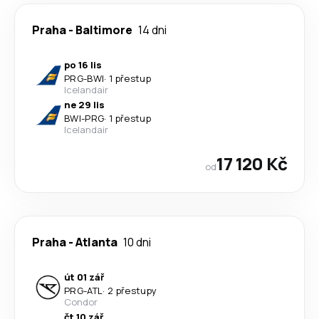
Praha
-
Baltimore
14 dni
po 16 lis
PRG
-
BWI
·
1 přestup
Icelandair
ne 29 lis
BWI
-
PRG
·
1 přestup
Icelandair
17 120 Kč
od
Praha
-
Atlanta
10 dni
út 01 zář
PRG
-
ATL
·
2 přestupy
Condor
čt 10 zář