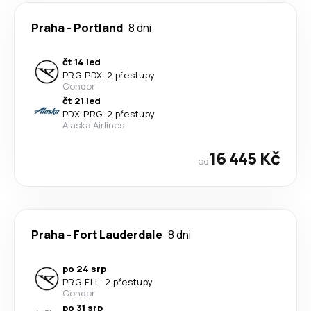
Praha
-
Portland
8 dni
čt 14 led
PRG
-
PDX
·
2 přestupy
Condor
čt 21 led
PDX
-
PRG
·
2 přestupy
Alaska Airlines
16 445 Kč
od
Praha
-
Fort Lauderdale
8 dni
po 24 srp
PRG
-
FLL
·
2 přestupy
Condor
po 31 srp