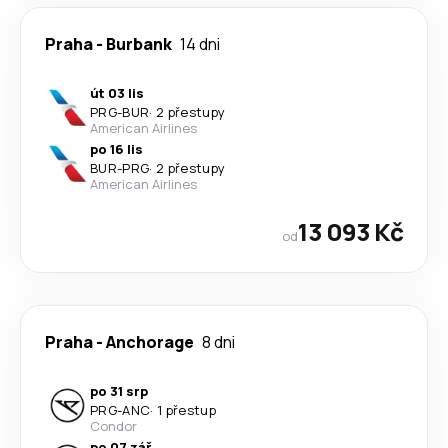
Praha
-
Burbank
14 dni
út 03 lis
PRG
-
BUR
·
2 přestupy
American Airlines
po 16 lis
BUR
-
PRG
·
2 přestupy
American Airlines
13 093 Kč
od
Praha
-
Anchorage
8 dni
po 31 srp
PRG
-
ANC
·
1 přestup
Condor
po 07 zář