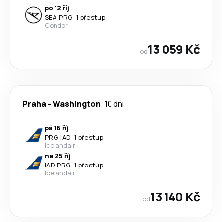
po 12 říj
SEA
-
PRG
·
1 přestup
Condor
13 059 Kč
od
Praha
-
Washington
10 dni
pá 16 říj
PRG
-
IAD
·
1 přestup
Icelandair
ne 25 říj
IAD
-
PRG
·
1 přestup
Icelandair
13 140 Kč
od