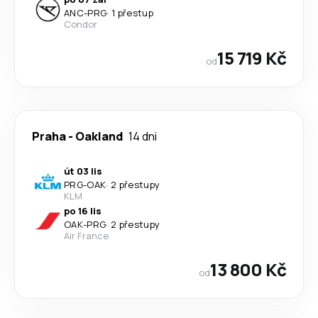
ANC
-
PRG
·
1 přestup
Condor
15 719 Kč
od
Praha
-
Oakland
14 dni
út 03 lis
PRG
-
OAK
·
2 přestupy
KLM
po 16 lis
OAK
-
PRG
·
2 přestupy
Air France
13 800 Kč
od