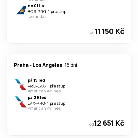
ne 01 lis
BOS
-
PRG
·
1 přestup
Icelandair
11 150 Kč
od
Praha
-
Los Angeles
15 dni
pá 15 led
PRG
-
LAX
·
1 přestup
American Airlines
pá 29 led
LAX
-
PRG
·
1 přestup
American Airlines
12 651 Kč
od