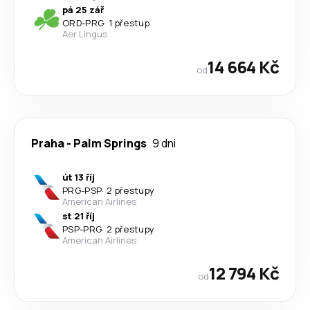
pá 25 zář
ORD
-
PRG
·
1 přestup
Aer Lingus
14 664 Kč
od
Praha
-
Palm Springs
9 dni
út 13 říj
PRG
-
PSP
·
2 přestupy
American Airlines
st 21 říj
PSP
-
PRG
·
2 přestupy
American Airlines
12 794 Kč
od