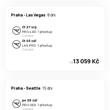
Praha
-
Las Vegas
8 dni
čt 27 srp
PRG
-
LAS
·
1 přestup
Condor
čt 03 zář
LAS
-
PRG
·
1 přestup
Condor
13 059 Kč
od
Praha
-
Seattle
15 dni
po 28 zář
PRG
-
SEA
·
1 přestup
Condor