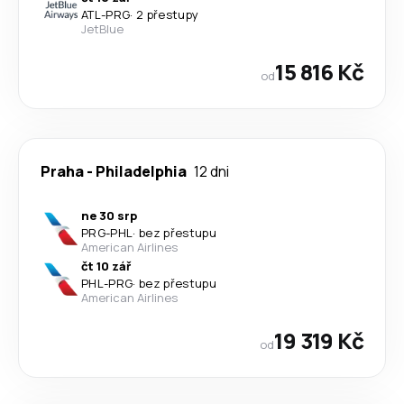
ATL
-
PRG
·
2 přestupy
JetBlue
15 816 Kč
od
Praha
-
Philadelphia
12 dni
ne 30 srp
PRG
-
PHL
·
bez přestupu
American Airlines
čt 10 zář
PHL
-
PRG
·
bez přestupu
American Airlines
19 319 Kč
od