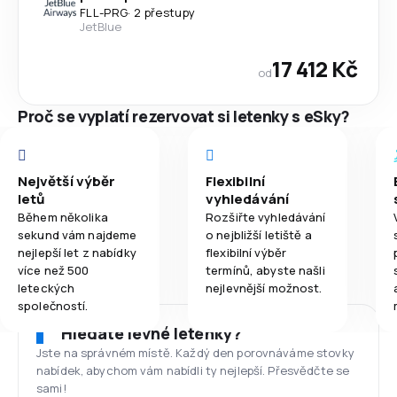
FLL
-
PRG
·
2 přestupy
JetBlue
17 412 Kč
od
Proč se vyplatí rezervovat si letenky s eSky?
Největší výběr
Flexibilní
letů
vyhledávání
Během několika
Rozšiřte vyhledávání
sekund vám najdeme
o nejbližší letiště a
nejlepší let z nabídky
flexibilní výběr
více než 500
termínů, abyste našli
leteckých
nejlevnější možnost.
společností.
Hledáte levné letenky?
Jste na správném místě. Každý den porovnáváme stovky
nabídek, abychom vám nabídli ty nejlepší. Přesvědčte se
sami!