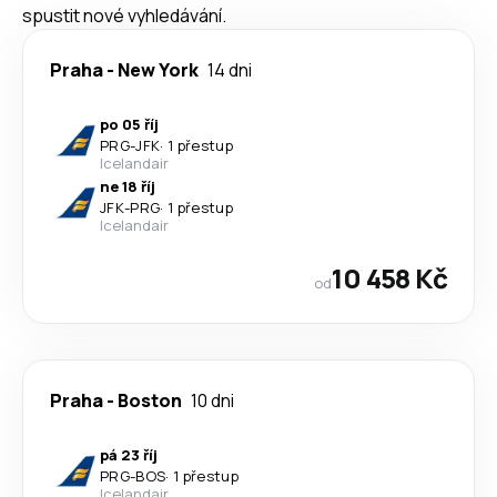
spustit nové vyhledávání.
Praha
-
New York
14 dni
po 05 říj
PRG
-
JFK
·
1 přestup
Icelandair
ne 18 říj
JFK
-
PRG
·
1 přestup
Icelandair
10 458 Kč
od
Praha
-
Boston
10 dni
pá 23 říj
PRG
-
BOS
·
1 přestup
Icelandair