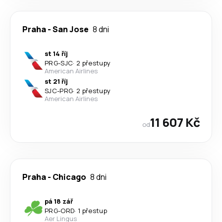
Praha
-
San Jose
8 dni
st 14 říj
PRG
-
SJC
·
2 přestupy
American Airlines
st 21 říj
SJC
-
PRG
·
2 přestupy
American Airlines
11 607 Kč
od
Praha
-
Chicago
8 dni
pá 18 zář
PRG
-
ORD
·
1 přestup
Aer Lingus