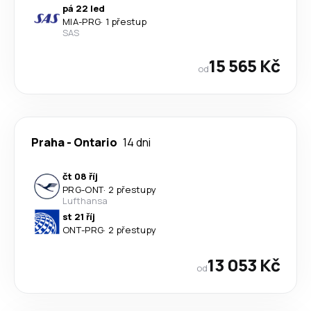
pá 22 led
MIA
-
PRG
·
1 přestup
SAS
15 565 Kč
od
Praha
-
Ontario
14 dni
čt 08 říj
PRG
-
ONT
·
2 přestupy
Lufthansa
st 21 říj
ONT
-
PRG
·
2 přestupy
13 053 Kč
od