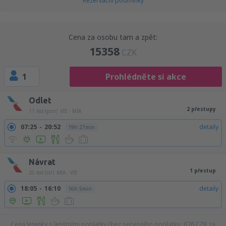
Rezervační podmínky
Cena za osobu tam a zpět:
15358
CZK
1
Prohlédněte si akce
Odlet
2 přestupy
11 led (pon)
VIE - MIA
07:25
20:52
detaily
19h 27min
Návrat
1 přestup
20 led (stř)
MIA - VIE
18:05
16:10
detaily
16h 5min
Cena letenky s letištními poplatky (bez servisního poplatku:
676
CZK
za