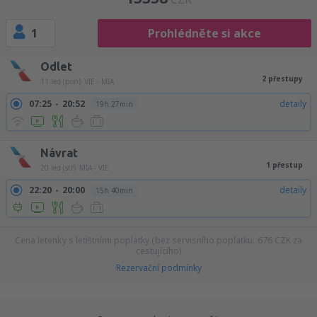
1
Prohlédněte si akce
Odlet
2 přestupy
11 led (pon)
VIE - MIA
07:25
20:52
detaily
19h 27min
Návrat
1 přestup
20 led (stř)
MIA - VIE
22:20
20:00
detaily
15h 40min
Cena letenky s letištními poplatky (bez servisního poplatku:
676
CZK
za
cestujícího)
Rezervační podmínky