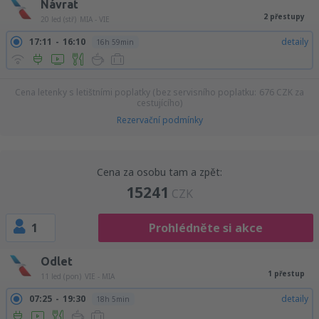
Návrat
2 přestupy
20 led (stř)
MIA - VIE
17:11
16:10
detaily
16h 59min
Cena letenky s letištními poplatky (bez servisního poplatku:
676
CZK
za
cestujícího)
Rezervační podmínky
Cena za osobu tam a zpět:
15241
CZK
1
Prohlédněte si akce
Odlet
1 přestup
11 led (pon)
VIE - MIA
07:25
19:30
detaily
18h 5min