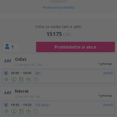
cestujícího)
Rezervační podmínky
Cena za osobu tam a zpět:
15175
CZK
1
Prohlédněte si akce
Odlet
1 přestup
11 led (pon)
VIE - MIA
20:05
18:05
detaily
28h
Návrat
1 přestup
20 led (stř)
MIA - VIE
19:55
19:25
detaily
17h 30min