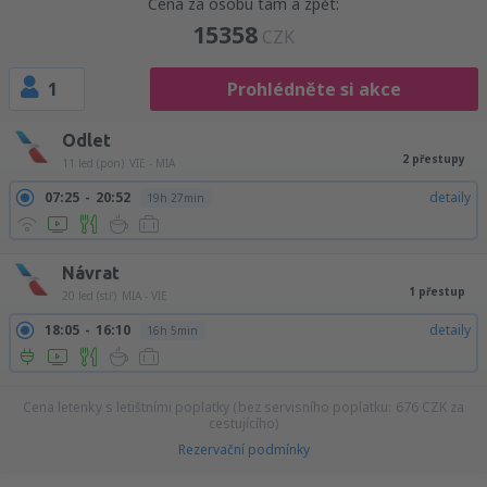
Cena za osobu tam a zpět:
15358
CZK
1
Prohlédněte si akce
Odlet
2 přestupy
11 led (pon)
VIE - MIA
07:25
20:52
detaily
19h 27min
Návrat
1 přestup
20 led (stř)
MIA - VIE
18:05
16:10
detaily
16h 5min
Cena letenky s letištními poplatky (bez servisního poplatku:
676
CZK
za
cestujícího)
Rezervační podmínky