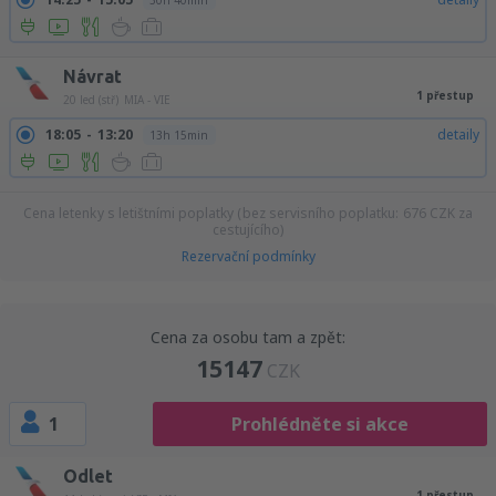
30h 40min
Návrat
1 přestup
20 led (stř)
MIA - VIE
18:05
13:20
detaily
13h 15min
Cena letenky s letištními poplatky (bez servisního poplatku:
676
CZK
za
cestujícího)
Rezervační podmínky
Cena za osobu tam a zpět:
15147
CZK
1
Prohlédněte si akce
Odlet
1 přestup