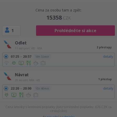
Cena za osobu tam a zpět:
15358
CZK
1
Prohlédněte si akce
Odlet
2 přestupy
11 led (pon)
VIE - MIA
07:25
20:57
detaily
19h 32min
Návrat
1 přestup
20 led (stř)
MIA - VIE
22:20
20:00
detaily
15h 40min
Cena letenky s letištními poplatky (bez servisního poplatku:
676
CZK
za
cestujícího)