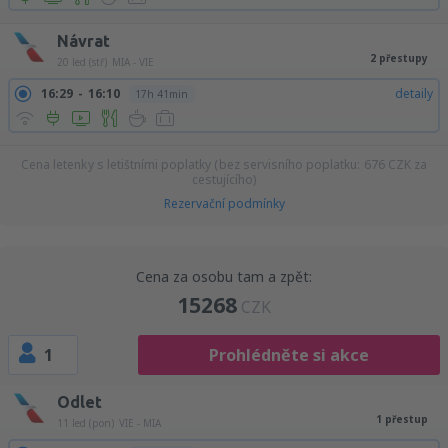
Návrat
2 přestupy
20 led (stř)
MIA - VIE
16:29
16:10
detaily
17h 41min
Cena letenky s letištními poplatky (bez servisního poplatku:
676
CZK
za
cestujícího)
Rezervační podmínky
Cena za osobu tam a zpět:
15268
CZK
1
Prohlédněte si akce
Odlet
1 přestup
11 led (pon)
VIE - MIA