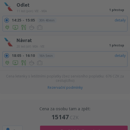
Odlet
1 přestup
11 led (pon)
VIE - MIA
14:25
15:05
detaily
30h 40min
Návrat
1 přestup
20 led (stř)
MIA - VIE
18:05
16:10
detaily
16h 5min
Cena letenky s letištními poplatky (bez servisního poplatku:
676
CZK
za
cestujícího)
Rezervační podmínky
Cena za osobu tam a zpět:
15147
CZK