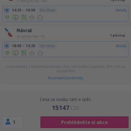
11 led (pon)
VIE - MIA
14:25
16:50
detaily
32h 25min
Návrat
1 přestup
20 led (stř)
MIA - VIE
18:05
13:20
detaily
13h 15min
Cena letenky s letištními poplatky (bez servisního poplatku:
676
CZK
za
cestujícího)
Rezervační podmínky
Cena za osobu tam a zpět:
15147
CZK
1
Prohlédněte si akce