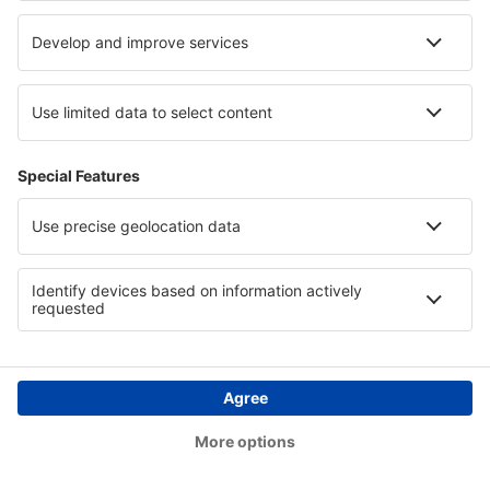
15:30
13:20
detaily
15h 50min
Cena letenky s letištními poplatky (bez servisního poplatku:
676
CZK
za
cestujícího)
Rezervační podmínky
Cena za osobu tam a zpět:
15452
CZK
1
Prohlédněte si akce
Odlet
2 přestupy
11 led (pon)
VIE - MIA
11:20
22:22
detaily
17h 2min