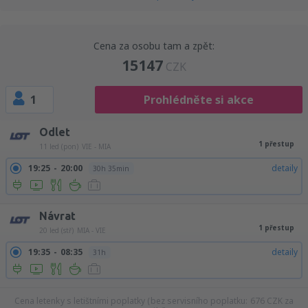
Cena za osobu tam a zpět:
15147
CZK
1
Prohlédněte si akce
Odlet
1 přestup
11 led (pon)
VIE - MIA
19:25
20:00
detaily
30h 35min
Návrat
1 přestup
20 led (stř)
MIA - VIE
19:35
08:35
detaily
31h
Cena letenky s letištními poplatky (bez servisního poplatku:
676
CZK
za