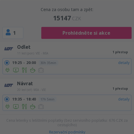
Cena za osobu tam a zpět:
15147
CZK
1
Prohlédněte si akce
Odlet
1 přestup
11 led (pon)
VIE - MIA
19:25
20:00
detaily
30h 35min
Návrat
1 přestup
20 led (stř)
MIA - VIE
19:35
18:40
detaily
17h 5min
Cena letenky s letištními poplatky (bez servisního poplatku:
676
CZK
za
cestujícího)
Rezervační podmínky