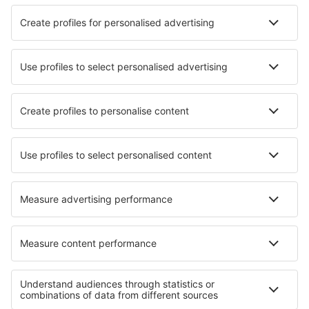
Cena letenky s letištními poplatky (bez servisního poplatku:
676
CZK
za
cestujícího)
Rezervační podmínky
Cena za osobu tam a zpět:
15452
CZK
1
Prohlédněte si akce
Odlet
2 přestupy
11 led (pon)
VIE - MIA
11:20
22:22
detaily
17h 2min
Návrat
2 přestupy
20 led (stř)
MIA - VIE