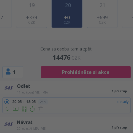
19
20
21
57
+339
+0
+699
CZK
CZK
CZK
Cena za osobu tam a zpět:
14476
CZK
1
Prohlédněte si akce
Odlet
1 přestup
11 led (pon)
VIE - MIA
20:05
18:05
detaily
28h
Návrat
1 přestup
20 led (stř)
MIA - VIE