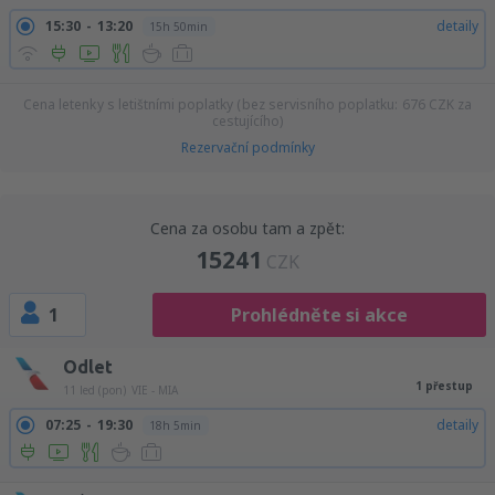
15:30
13:20
detaily
15h 50min
Cena letenky s letištními poplatky (bez servisního poplatku:
676
CZK
za
cestujícího)
Rezervační podmínky
Cena za osobu tam a zpět:
15241
CZK
1
Prohlédněte si akce
Odlet
1 přestup
11 led (pon)
VIE - MIA
07:25
19:30
detaily
18h 5min