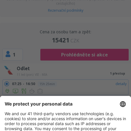
cestujícího)
Rezervační podmínky
Cena za osobu tam a zpět:
15421
CZK
1
Prohlédněte si akce
Odlet
1 přestup
11 led (pon)
VIE - MIA
07:25
16:50
detaily
15h 25min
Návrat
1 přestup
20 led (stř)
MIA - VIE
15:35
11:40
detaily
14h 5min