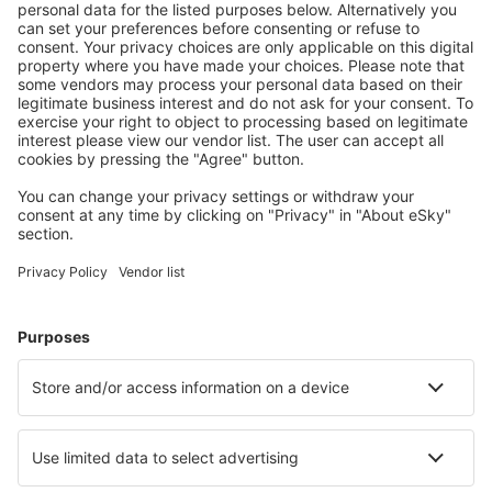
Cena letenky s letištními poplatky (bez servisního poplatku:
676
CZK
za
cestujícího)
Rezervační podmínky
Cena za osobu tam a zpět:
15421
CZK
1
Prohlédněte si akce
Odlet
1 přestup
11 led (pon)
VIE - MIA
07:25
19:30
detaily
18h 5min
Návrat
1 přestup
20 led (stř)
MIA - VIE
15:35
11:40
detaily
14h 5min