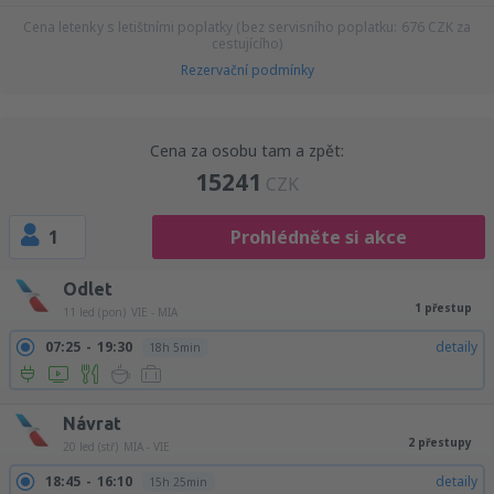
Cena letenky s letištními poplatky (bez servisního poplatku:
676
CZK
za
cestujícího)
Rezervační podmínky
Cena za osobu tam a zpět:
15241
CZK
1
Prohlédněte si akce
Odlet
1 přestup
11 led (pon)
VIE - MIA
07:25
19:30
detaily
18h 5min
Návrat
2 přestupy
20 led (stř)
MIA - VIE
18:45
16:10
detaily
15h 25min