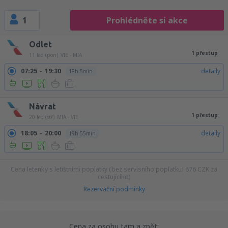
1
Prohlédněte si akce
Odlet
1 přestup
11 led (pon)
VIE - MIA
07:25
19:30
detaily
18h 5min
Návrat
1 přestup
20 led (stř)
MIA - VIE
18:05
20:00
detaily
19h 55min
Cena letenky s letištními poplatky (bez servisního poplatku:
676
CZK
za
cestujícího)
Rezervační podmínky
Cena za osobu tam a zpět: