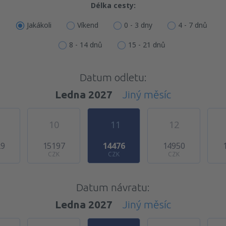
Délka cesty:
Jakákoli
Víkend
0 - 3 dny
4 - 7 dnů
8 - 14 dnů
15 - 21 dnů
Datum odletu:
Ledna 2027
Jiný měsíc
10
11
12
29
15197
14476
14950
CZK
CZK
CZK
Datum návratu:
Ledna 2027
Jiný měsíc