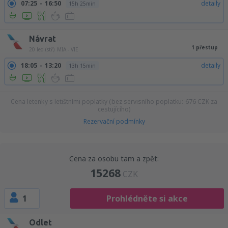
07:25
16:50
detaily
15h 25min
Návrat
1 přestup
20 led (stř)
MIA - VIE
18:05
13:20
detaily
13h 15min
Cena letenky s letištními poplatky (bez servisního poplatku:
676
CZK
za
cestujícího)
Rezervační podmínky
Cena za osobu tam a zpět:
15268
CZK
1
Prohlédněte si akce
Odlet