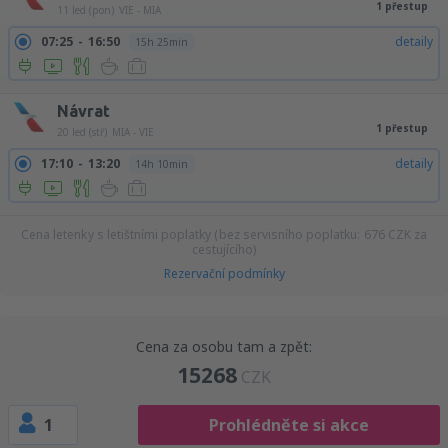
1 přestup
11 led (pon)
VIE - MIA
07:25
16:50
detaily
15h 25min
Návrat
1 přestup
20 led (stř)
MIA - VIE
17:10
13:20
detaily
14h 10min
Cena letenky s letištními poplatky (bez servisního poplatku:
676
CZK
za
cestujícího)
Rezervační podmínky
Cena za osobu tam a zpět:
15268
CZK
1
Prohlédněte si akce