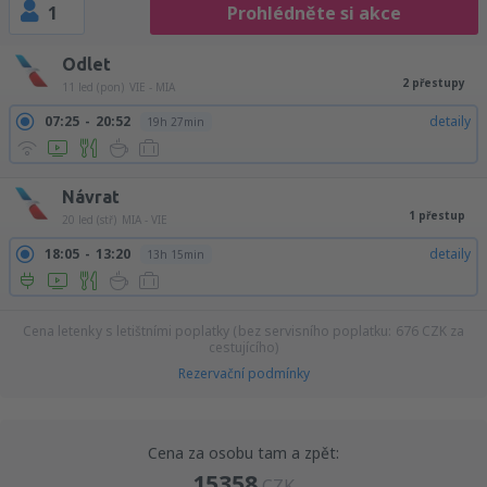
1
Prohlédněte si akce
Odlet
2 přestupy
11 led (pon)
VIE - MIA
07:25
20:52
detaily
19h 27min
Návrat
1 přestup
20 led (stř)
MIA - VIE
18:05
13:20
detaily
13h 15min
Cena letenky s letištními poplatky (bez servisního poplatku:
676
CZK
za
cestujícího)
Rezervační podmínky
Cena za osobu tam a zpět:
15358
CZK