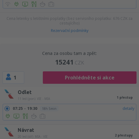
Cena letenky s letištními poplatky (bez servisního poplatku:
676
CZK
za
cestujícího)
Rezervační podmínky
Cena za osobu tam a zpět:
15241
CZK
1
Prohlédněte si akce
Odlet
1 přestup
11 led (pon)
VIE - MIA
07:25
19:30
detaily
18h 5min
Návrat
2 přestupy
20 led (stř)
MIA - VIE