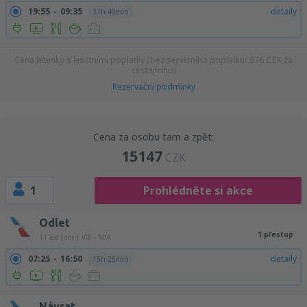
19:55
09:35
detaily
31h 40min
Cena letenky s letištními poplatky (bez servisního poplatku:
676
CZK
za
cestujícího)
Rezervační podmínky
Cena za osobu tam a zpět:
15147
CZK
1
Prohlédněte si akce
Odlet
1 přestup
11 led (pon)
VIE - MIA
07:25
16:50
detaily
15h 25min
Návrat