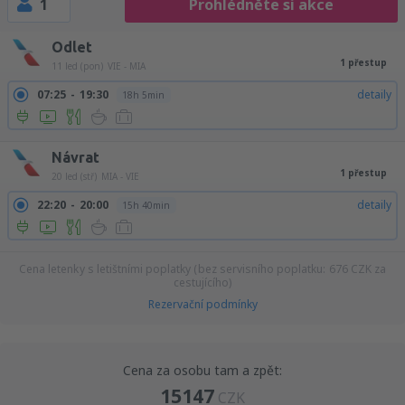
1
Prohlédněte si akce
Odlet
1 přestup
11 led (pon)
VIE - MIA
07:25
19:30
detaily
18h 5min
Návrat
1 přestup
20 led (stř)
MIA - VIE
22:20
20:00
detaily
15h 40min
Cena letenky s letištními poplatky (bez servisního poplatku:
676
CZK
za
cestujícího)
Rezervační podmínky
Cena za osobu tam a zpět:
15147
CZK