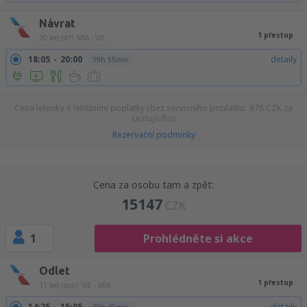
Návrat
1 přestup
20 led (stř)
MIA - VIE
18:05
20:00
detaily
19h 55min
Cena letenky s letištními poplatky (bez servisního poplatku:
676
CZK
za
cestujícího)
Rezervační podmínky
Cena za osobu tam a zpět:
15147
CZK
1
Prohlédněte si akce
Odlet
1 přestup
11 led (pon)
VIE - MIA
14:25
15:05
detaily