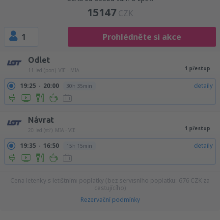
15147
CZK
1
Prohlédněte si akce
Odlet
1 přestup
11 led (pon)
VIE - MIA
19:25
20:00
detaily
30h 35min
Návrat
1 přestup
20 led (stř)
MIA - VIE
19:35
16:50
detaily
15h 15min
Cena letenky s letištními poplatky (bez servisního poplatku:
676
CZK
za
cestujícího)
Rezervační podmínky