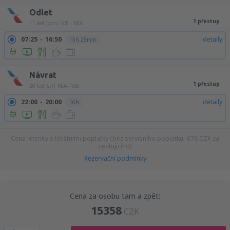
Odlet
1 přestup
11 led (pon)
VIE - MIA
07:25
16:50
detaily
15h 25min
Návrat
1 přestup
20 led (stř)
MIA - VIE
22:00
20:00
detaily
16h
Cena letenky s letištními poplatky (bez servisního poplatku:
676
CZK
za
cestujícího)
Rezervační podmínky
Cena za osobu tam a zpět:
15358
CZK