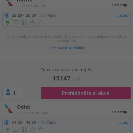
1 přestup
20 led (stř)
MIA - VIE
22:20
20:00
detaily
15h 40min
Cena letenky s letištními poplatky (bez servisního poplatku:
676
CZK
za
cestujícího)
Rezervační podmínky
Cena za osobu tam a zpět:
15147
CZK
1
Prohlédněte si akce
Odlet
1 přestup
11 led (pon)
VIE - MIA
07:25
16:50
detaily
15h 25min