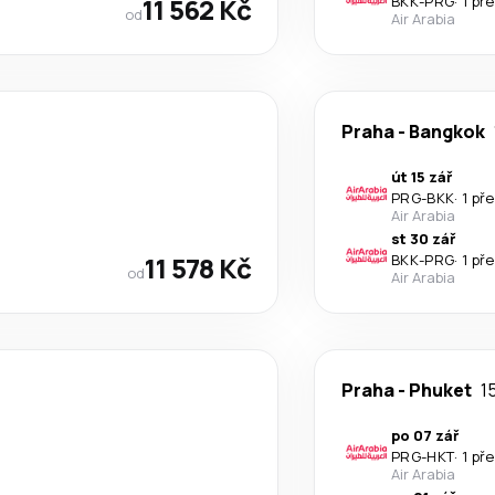
11 562 Kč
BKK
-
PRG
·
1 př
od
Air Arabia
Praha
-
Bangkok
út 15 zář
PRG
-
BKK
·
1 př
Air Arabia
st 30 zář
11 578 Kč
BKK
-
PRG
·
1 př
od
Air Arabia
Praha
-
Phuket
1
po 07 zář
PRG
-
HKT
·
1 př
Air Arabia