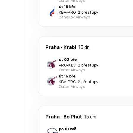
Qatar Airways
út 16 bře
KBV
-
PRG
·
2 přestupy
Bangkok Airways
Praha
-
Krabi
15 dni
út 02 bře
PRG
-
KBV
·
2 přestupy
Qatar Airways
út 16 bře
KBV
-
PRG
·
2 přestupy
Qatar Airways
Praha
-
Bo Phut
15 dni
po 10 kvě