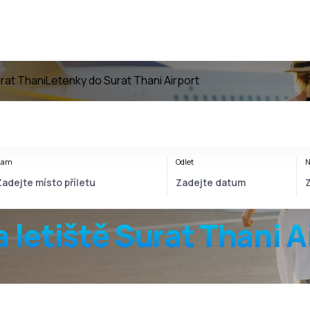
rat Thani
Letenky do Surat Thani Airport
Kam
Odlet
N
a
letiště
Surat Thani A