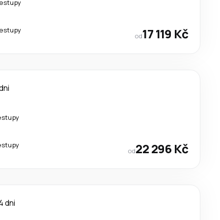
řestupy
řestupy
17 119 Kč
od
dni
estupy
estupy
22 296 Kč
od
4 dni