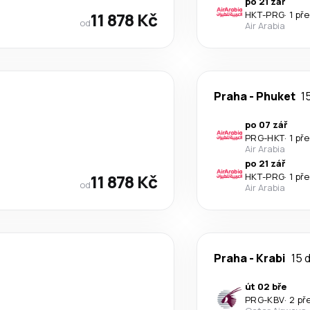
po 21 zář
11 878 Kč
HKT
-
PRG
·
1 př
od
Air Arabia
Praha
-
Phuket
1
po 07 zář
PRG
-
HKT
·
1 př
Air Arabia
po 21 zář
11 878 Kč
HKT
-
PRG
·
1 př
od
Air Arabia
Praha
-
Krabi
15 d
út 02 bře
PRG
-
KBV
·
2 př