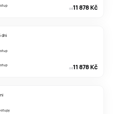
estup
11 878 Kč
od
5 dni
estup
estup
11 878 Kč
od
ni
estupy