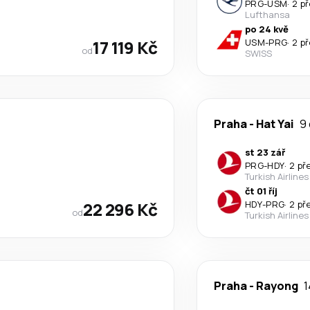
PRG
-
USM
·
2 p
Lufthansa
po 24 kvě
17 119 Kč
USM
-
PRG
·
2 p
od
SWISS
Praha
-
Hat Yai
9 
st 23 zář
PRG
-
HDY
·
2 př
Turkish Airlines
čt 01 říj
22 296 Kč
HDY
-
PRG
·
2 př
od
Turkish Airlines
Praha
-
Rayong
1