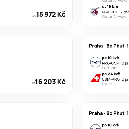
Qatar Airways
út 16 bře
15 972 Kč
KBV
-
PRG
·
2 př
od
Qatar Airways
Praha
-
Bo Phut
1
po 10 kvě
PRG
-
USM
·
2 p
Lufthansa
po 24 kvě
16 203 Kč
USM
-
PRG
·
2 p
od
SWISS
Praha
-
Bo Phut
1
po 10 kvě