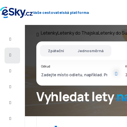
Vaše cestovatelská platforma
Letenky
Letenky do Thajska
Letenky do Su
Let+Hotel
Zpáteční
Jednosměrná
Letenky
Odkud
Dovolená
Léto
2026
Vyhledat lety
n
Zima
2026/27
Last
minute