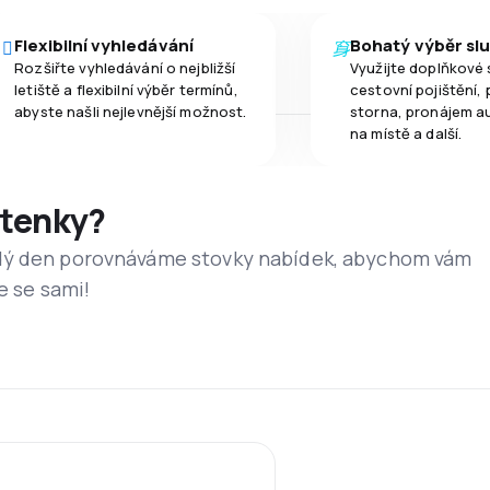
Flexibilní vyhledávání
Bohatý výběr sl
Rozšiřte vyhledávání o nejbližší
Využijte doplňkové 
letiště a flexibilní výběr termínů,
cestovní pojištění, 
abyste našli nejlevnější možnost.
storna, pronájem a
na místě a další.
etenky?
dý den porovnáváme stovky nabídek, abychom vám
e se sami!