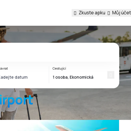
Zkuste apku
Můj účet
ávrat
Cestující
irport