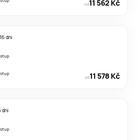
estup
11 562 Kč
od
16 dni
estup
estup
11 578 Kč
od
5 dni
estup