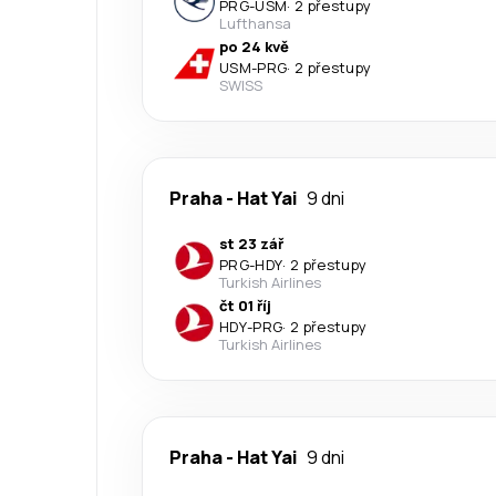
PRG
-
USM
·
2 přestupy
Lufthansa
po 24 kvě
USM
-
PRG
·
2 přestupy
SWISS
Praha
-
Hat Yai
9 dni
st 23 zář
PRG
-
HDY
·
2 přestupy
Turkish Airlines
čt 01 říj
HDY
-
PRG
·
2 přestupy
Turkish Airlines
Praha
-
Hat Yai
9 dni