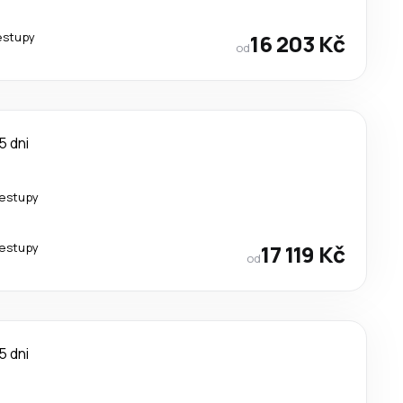
estupy
16 203 Kč
od
5 dni
řestupy
řestupy
17 119 Kč
od
5 dni