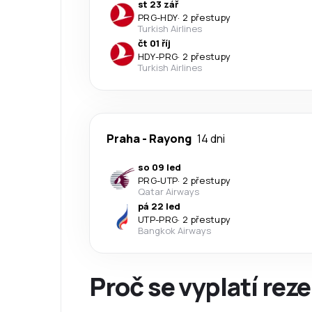
st 23 zář
PRG
-
HDY
·
2 přestupy
Turkish Airlines
čt 01 říj
HDY
-
PRG
·
2 přestupy
Turkish Airlines
Praha
-
Rayong
14 dni
so 09 led
PRG
-
UTP
·
2 přestupy
Qatar Airways
pá 22 led
UTP
-
PRG
·
2 přestupy
Bangkok Airways
Proč se vyplatí reze