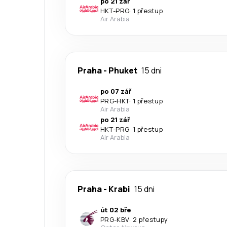
po 21 zář
HKT
-
PRG
·
1 přestup
Air Arabia
Praha
-
Phuket
15 dni
po 07 zář
PRG
-
HKT
·
1 přestup
Air Arabia
po 21 zář
HKT
-
PRG
·
1 přestup
Air Arabia
Praha
-
Krabi
15 dni
út 02 bře
PRG
-
KBV
·
2 přestupy