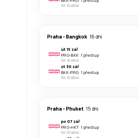
BKK
-
PRG
·
1 přestup
Air Arabia
Praha
-
Bangkok
16 dni
út 15 zář
PRG
-
BKK
·
1 přestup
Air Arabia
st 30 zář
BKK
-
PRG
·
1 přestup
Air Arabia
Praha
-
Phuket
15 dni
po 07 zář
PRG
-
HKT
·
1 přestup
Air Arabia