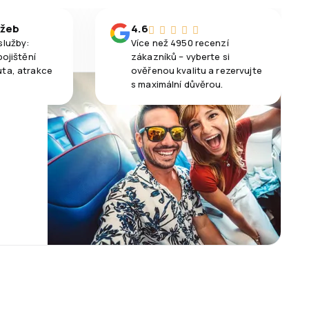
užeb
4.6
služby:
Více než 4950 recenzí
pojištění
zákazníků – vyberte si
uta, atrakce
ověřenou kvalitu a rezervujte
s maximální důvěrou.