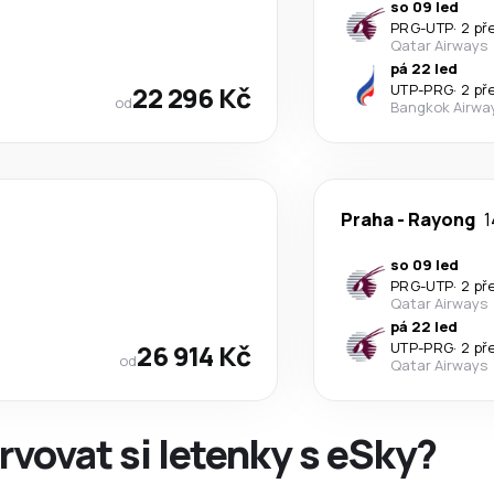
so 09 led
PRG
-
UTP
·
2 př
Qatar Airways
pá 22 led
22 296 Kč
UTP
-
PRG
·
2 př
od
Bangkok Airwa
Praha
-
Rayong
1
so 09 led
PRG
-
UTP
·
2 př
Qatar Airways
pá 22 led
26 914 Kč
UTP
-
PRG
·
2 př
od
Qatar Airways
rvovat si letenky s eSky?