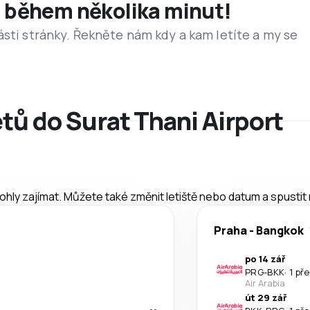
et během několika minut!
ásti stránky. Řekněte nám kdy a kam letíte a my se
etů do Surat Thani Airport
mohly zajímat. Můžete také změnit letiště nebo datum a spustit
Praha
-
Bangkok
po 14 zář
PRG
-
BKK
·
1 př
Air Arabia
út 29 zář