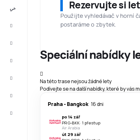
Rezervujte si l
All-
inclusive
Použijte vyhledávač v horní č
postaráme o zbytek.
Eurovíkend
Ubytování
Speciální nabídky l
Akční
letenky
Zkompletujte
Na této trase nejsou žádné lety
vaši cestu
Podívejte se na další nabídky, které by vás 
Tipy a
inspirace
Praha
-
Bangkok
16 dni
Zákaznický
servis
po 14 zář
PRG
-
BKK
·
1 přestup
Air Arabia
út 29 zář