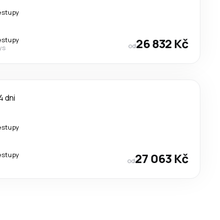
estupy
estupy
26 832 Kč
od
ys
4 dni
estupy
estupy
27 063 Kč
od