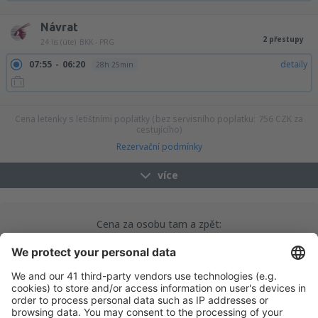
14:55
19:25
detaily
22h 30min
Návrat
2 přestupy
24 lis (úte)
BKK - PRG
07:55
06:20
detaily
28h 25min
11:40
06:20
detaily
24h 40min
Cena letenky s letištními poplatky (bez servisního poplatku:
756
CZK
za
cestujícího)
Rezervační podmínky
více
Cena za osobu tam a zpět:
18784
CZK
1
Prohlédněte si akce
Odlet