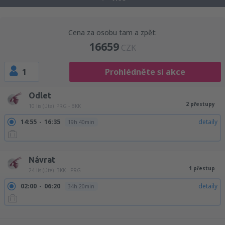
Cena za osobu tam a zpět:
16659
CZK
1
Prohlédněte si akce
Odlet
2 přestupy
10 lis (úte)
PRG - BKK
14:55
16:35
detaily
19h 40min
14:55
21:25
detaily
24h 30min
Návrat
1 přestup
24 lis (úte)
BKK - PRG
02:00
06:20
detaily
34h 20min
08:15
06:20
detaily
28h 5min
09:05
06:20
detaily
27h 15min