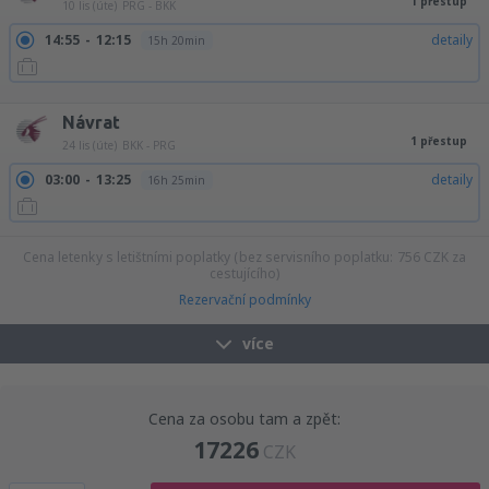
1 přestup
10 lis (úte)
PRG - BKK
14:55
12:15
detaily
15h 20min
14:55
19:25
detaily
22h 30min
Návrat
1 přestup
24 lis (úte)
BKK - PRG
03:00
13:25
detaily
16h 25min
Cena letenky s letištními poplatky (bez servisního poplatku:
756
CZK
za
cestujícího)
Rezervační podmínky
více
Cena za osobu tam a zpět:
17226
CZK