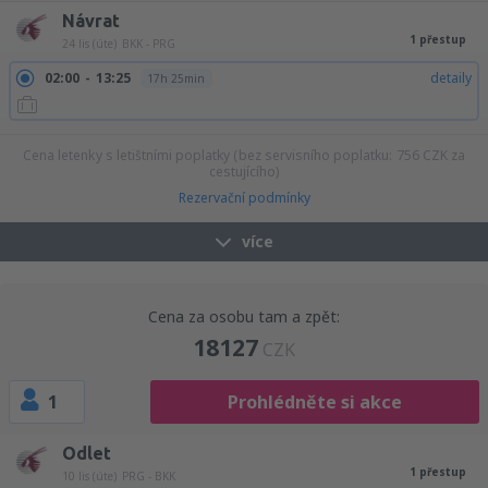
Návrat
1 přestup
24 lis (úte)
BKK - PRG
02:00
13:25
detaily
17h 25min
Cena letenky s letištními poplatky (bez servisního poplatku:
756
CZK
za
cestujícího)
Rezervační podmínky
více
Cena za osobu tam a zpět:
18127
CZK
1
Prohlédněte si akce
Odlet
1 přestup
10 lis (úte)
PRG - BKK