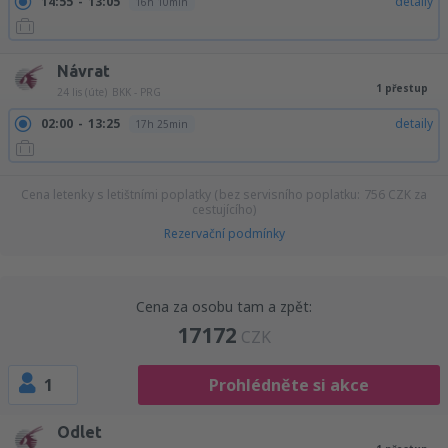
14:55
13:05
detaily
16h 10min
Návrat
1 přestup
24 lis (úte)
BKK - PRG
02:00
13:25
detaily
17h 25min
Cena letenky s letištními poplatky (bez servisního poplatku:
756
CZK
za
cestujícího)
Rezervační podmínky
Cena za osobu tam a zpět:
17172
CZK
1
Prohlédněte si akce
Odlet