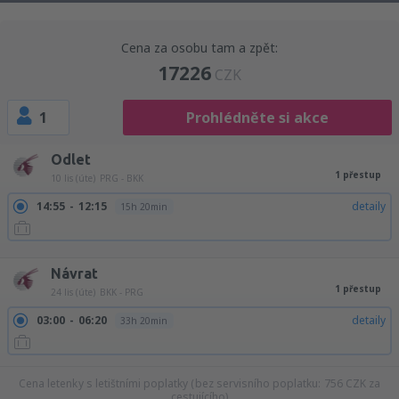
Cena za osobu tam a zpět:
17226
CZK
1
Prohlédněte si akce
Odlet
1 přestup
10 lis (úte)
PRG - BKK
14:55
12:15
detaily
15h 20min
14:55
19:25
detaily
22h 30min
Návrat
1 přestup
24 lis (úte)
BKK - PRG
03:00
06:20
detaily
33h 20min
Cena letenky s letištními poplatky (bez servisního poplatku:
756
CZK
za
cestujícího)