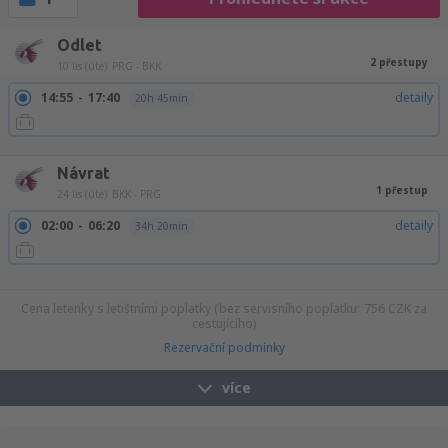
Odlet
2 přestupy
10 lis (úte)
PRG - BKK
14:55
17:40
detaily
20h 45min
14:55
19:20
detaily
22h 25min
Návrat
1 přestup
24 lis (úte)
BKK - PRG
02:00
06:20
detaily
34h 20min
08:15
06:20
detaily
28h 5min
09:05
06:20
detaily
27h 15min
Cena letenky s letištními poplatky (bez servisního poplatku:
756
CZK
za
cestujícího)
Rezervační podmínky
více