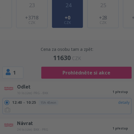
23
24
25
9
+3718
+0
+28
CZK
CZK
CZK
Cena za osobu tam a zpět:
11630
CZK
1
Prohlédněte si akce
Odlet
1 přestup
10 lis (úte)
PRG - BKK
12:40
10:25
detaily
15h 45min
Návrat
1 přestup
24 lis (úte)
BKK - PRG