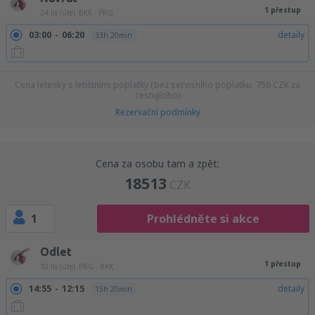
1 přestup
24 lis (úte)
BKK - PRG
03:00
06:20
detaily
33h 20min
Cena letenky s letištními poplatky (bez servisního poplatku:
756
CZK
za
cestujícího)
Rezervační podmínky
Cena za osobu tam a zpět:
18513
CZK
1
Prohlédněte si akce
Odlet
1 přestup
10 lis (úte)
PRG - BKK
14:55
12:15
detaily
15h 20min