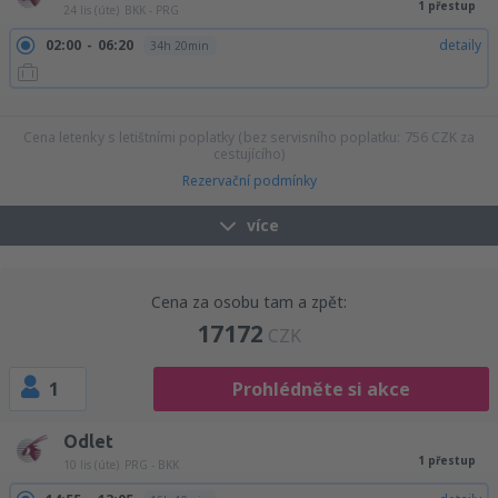
1 přestup
24 lis (úte)
BKK - PRG
02:00
06:20
detaily
34h 20min
08:15
06:20
detaily
28h 5min
09:05
06:20
detaily
27h 15min
Cena letenky s letištními poplatky (bez servisního poplatku:
756
CZK
za
cestujícího)
Rezervační podmínky
více
Cena za osobu tam a zpět:
17172
CZK
1
Prohlédněte si akce
Odlet
1 přestup
10 lis (úte)
PRG - BKK