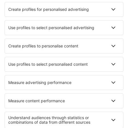
Odlet
1 přestup
10 lis (úte)
PRG - BKK
14:55
06:40
detaily
33h 45min
Návrat
1 přestup
24 lis (úte)
BKK - PRG
03:00
13:25
detaily
16h 25min
Cena letenky s letištními poplatky (bez servisního poplatku:
756
CZK
za
cestujícího)
Rezervační podmínky
Cena za osobu tam a zpět:
18838
CZK