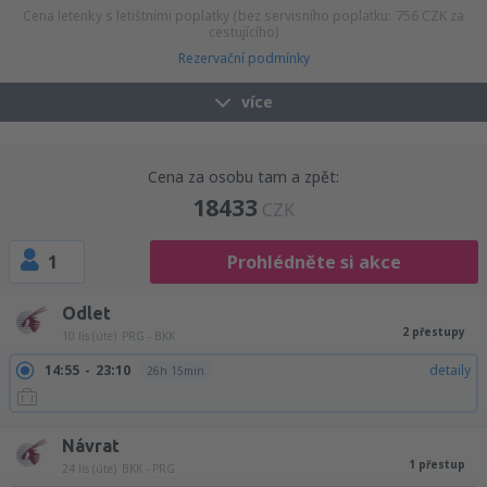
Cena letenky s letištními poplatky (bez servisního poplatku:
756
CZK
za
cestujícího)
Rezervační podmínky
více
Cena za osobu tam a zpět:
18433
CZK
1
Prohlédněte si akce
Odlet
2 přestupy
10 lis (úte)
PRG - BKK
14:55
23:10
detaily
26h 15min
Návrat
1 přestup
24 lis (úte)
BKK - PRG