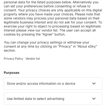
1 přestup
10 lis (úte)
PRG - BKK
14:55
13:05
detaily
16h 10min
Návrat
1 přestup
24 lis (úte)
BKK - PRG
03:00
13:25
detaily
16h 25min
Cena letenky s letištními poplatky (bez servisního poplatku:
756
CZK
za
cestujícího)
Rezervační podmínky
Cena za osobu tam a zpět:
18838
CZK
1
Prohlédněte si akce