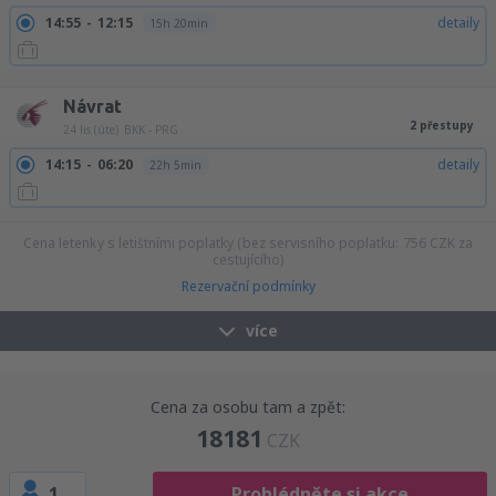
14:55
12:15
detaily
15h 20min
14:55
19:25
detaily
22h 30min
Návrat
2 přestupy
24 lis (úte)
BKK - PRG
14:15
06:20
detaily
22h 5min
Cena letenky s letištními poplatky (bez servisního poplatku:
756
CZK
za
cestujícího)
Rezervační podmínky
více
Cena za osobu tam a zpět:
18181
CZK
1
Prohlédněte si akce