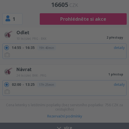
16605
CZK
1
Prohlédněte si akce
Odlet
2 přestupy
10 lis (úte)
PRG - BKK
14:55
16:35
detaily
19h 40min
14:55
21:25
detaily
24h 30min
Návrat
1 přestup
24 lis (úte)
BKK - PRG
02:00
13:25
detaily
17h 25min
Cena letenky s letištními poplatky (bez servisního poplatku:
756
CZK
za
cestujícího)
Rezervační podmínky
více