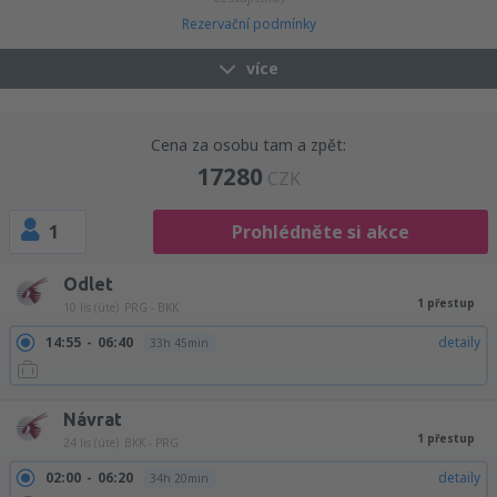
Rezervační podmínky
více
Cena za osobu tam a zpět:
17280
CZK
1
Prohlédněte si akce
Odlet
1 přestup
10 lis (úte)
PRG - BKK
14:55
06:40
detaily
33h 45min
Návrat
1 přestup
24 lis (úte)
BKK - PRG
02:00
06:20
detaily
34h 20min