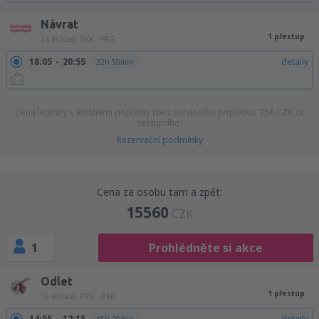
Návrat
1 přestup
24 lis (úte)
BKK - PRG
18:05
20:55
detaily
32h 50min
Cena letenky s letištními poplatky (bez servisního poplatku:
756
CZK
za
cestujícího)
Rezervační podmínky
Cena za osobu tam a zpět:
15560
CZK
1
Prohlédněte si akce
Odlet
1 přestup
10 lis (úte)
PRG - BKK
14:55
12:15
detaily