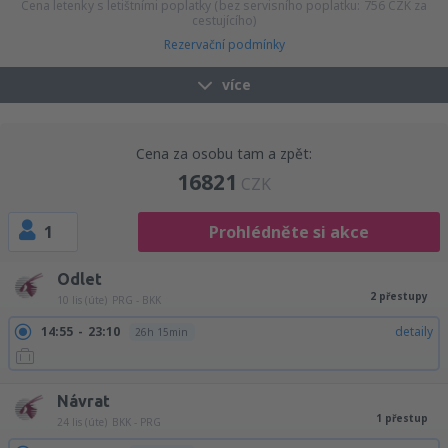
Cena letenky s letištními poplatky (bez servisního poplatku:
756
CZK
za
cestujícího)
Rezervační podmínky
více
Cena za osobu tam a zpět:
16821
CZK
1
Prohlédněte si akce
Odlet
2 přestupy
10 lis (úte)
PRG - BKK
14:55
23:10
detaily
26h 15min
Návrat
1 přestup
24 lis (úte)
BKK - PRG