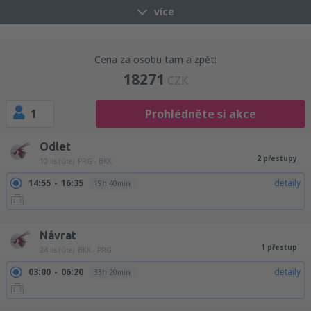
více
Cena za osobu tam a zpět:
18271
CZK
1
Prohlédněte si akce
Odlet
2 přestupy
10 lis (úte)
PRG - BKK
14:55
16:35
detaily
19h 40min
14:55
21:25
detaily
24h 30min
Návrat
1 přestup
24 lis (úte)
BKK - PRG
03:00
06:20
detaily
33h 20min