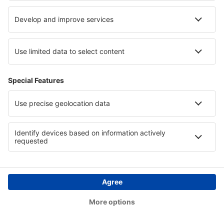
1
Prohlédněte si akce
Odlet
1 přestup
10 lis (úte)
PRG - BKK
14:55
13:05
detaily
16h 10min
Návrat
1 přestup
24 lis (úte)
BKK - PRG
03:00
06:20
detaily
33h 20min
Cena letenky s letištními poplatky (bez servisního poplatku:
756
CZK
za
cestujícího)
Rezervační podmínky
Cena za osobu tam a zpět: