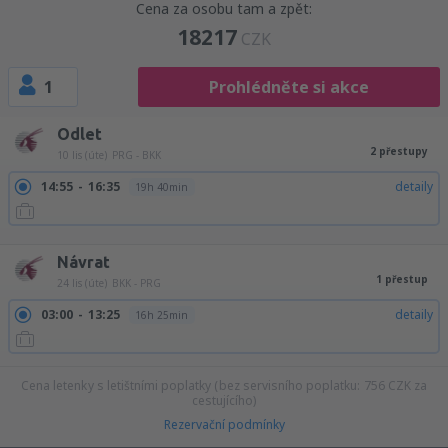
Cena za osobu tam a zpět:
18217
CZK
1
Prohlédněte si akce
Odlet
2 přestupy
10 lis (úte)
PRG - BKK
14:55
16:35
detaily
19h 40min
14:55
21:25
detaily
24h 30min
Návrat
1 přestup
24 lis (úte)
BKK - PRG
03:00
13:25
detaily
16h 25min
Cena letenky s letištními poplatky (bez servisního poplatku:
756
CZK
za
cestujícího)
Rezervační podmínky