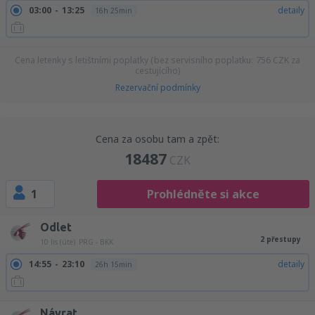
03:00
13:25
detaily
16h 25min
Cena letenky s letištními poplatky (bez servisního poplatku:
756
CZK
za
cestujícího)
Rezervační podmínky
Cena za osobu tam a zpět:
18487
CZK
1
Prohlédněte si akce
Odlet
2 přestupy
10 lis (úte)
PRG - BKK
14:55
23:10
detaily
26h 15min
Návrat