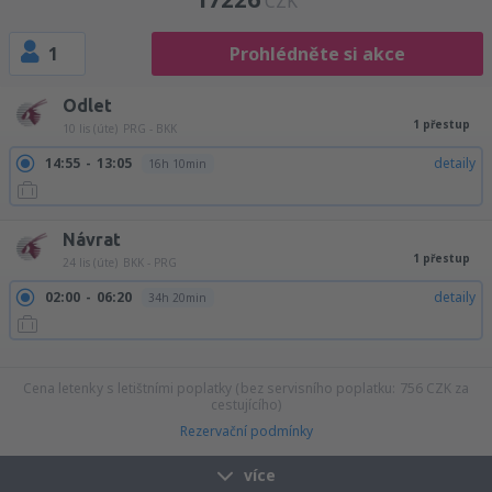
CZK
1
Prohlédněte si akce
Odlet
1 přestup
10 lis (úte)
PRG - BKK
14:55
13:05
detaily
16h 10min
Návrat
1 přestup
24 lis (úte)
BKK - PRG
02:00
06:20
detaily
34h 20min
08:15
06:20
detaily
28h 5min
09:05
06:20
detaily
27h 15min
Cena letenky s letištními poplatky (bez servisního poplatku:
756
CZK
za
cestujícího)
Rezervační podmínky
více