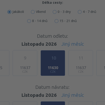
Délka cesty:
Jakákoli
Víkend
0 - 3 dny
4 - 7 dnů
8 - 14 dnů
15 - 21 dnů
Datum odletu:
Listopadu 2026
Jiný měsíc
9
10
11
95
11637
11630
11637
CZK
CZK
CZK
Datum návratu:
Listopadu 2026
Jiný měsíc