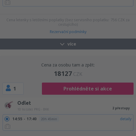
08:15
06:20
detaily
28h 5min
09:05
06:20
detaily
27h 15min
Cena letenky s letištními poplatky (bez servisního poplatku:
756
CZK
za
cestujícího)
Rezervační podmínky
více
Cena za osobu tam a zpět:
18127
CZK
1
Prohlédněte si akce
Odlet
2 přestupy
10 lis (úte)
PRG - BKK
14:55
17:40
detaily
20h 45min
14:55
19:20
detaily
22h 25min