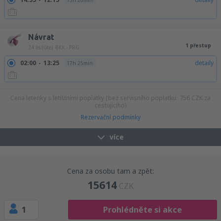
15h 20min
14:55
19:25
detaily
22h 30min
Návrat
1 přestup
24 lis (úte)
BKK - PRG
02:00
13:25
detaily
17h 25min
Cena letenky s letištními poplatky (bez servisního poplatku:
756
CZK
za
cestujícího)
Rezervační podmínky
více
Cena za osobu tam a zpět:
15614
CZK
1
Prohlédněte si akce