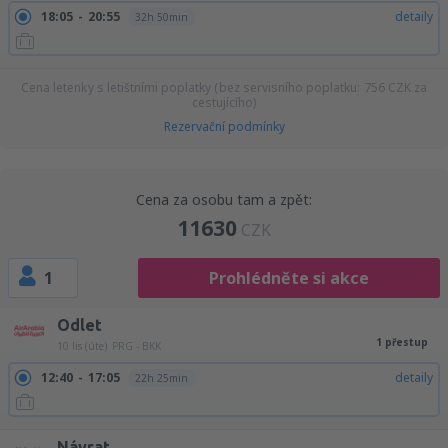
18:05
20:55
detaily
32h 50min
Cena letenky s letištními poplatky (bez servisního poplatku:
756
CZK
za
cestujícího)
Rezervační podmínky
Cena za osobu tam a zpět:
11630
CZK
1
Prohlédněte si akce
Odlet
1 přestup
10 lis (úte)
PRG - BKK
12:40
17:05
detaily
22h 25min
Návrat