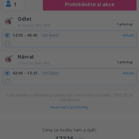
1
Prohlédněte si akce
Odlet
1 přestup
10 lis (úte)
PRG - BKK
14:55
06:40
detaily
33h 45min
Návrat
1 přestup
24 lis (úte)
BKK - PRG
02:00
13:25
detaily
17h 25min
Cena letenky s letištními poplatky (bez servisního poplatku:
756
CZK
za
cestujícího)
Rezervační podmínky
Cena za osobu tam a zpět:
17226