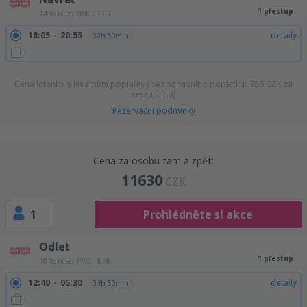
1 přestup
24 lis (úte)
BKK - PRG
18:05
20:55
detaily
32h 50min
Cena letenky s letištními poplatky (bez servisního poplatku:
756
CZK
za
cestujícího)
Rezervační podmínky
Cena za osobu tam a zpět:
11630
CZK
1
Prohlédněte si akce
Odlet
1 přestup
10 lis (úte)
PRG - BKK
12:40
05:30
detaily
34h 50min