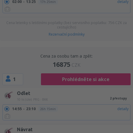
02:00
13:25
detaily
17h 25min
Cena letenky s letištními poplatky (bez servisního poplatku:
756
CZK
za
cestujícího)
Rezervační podmínky
Cena za osobu tam a zpět:
16875
CZK
1
Prohlédněte si akce
Odlet
2 přestupy
10 lis (úte)
PRG - BKK
14:55
23:10
detaily
26h 15min
Návrat