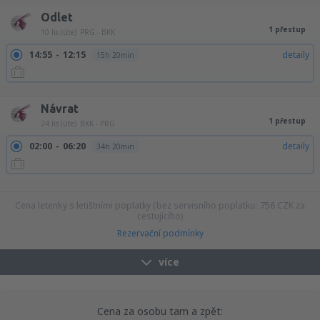
Odlet
1 přestup
10 lis (úte)
PRG - BKK
14:55
12:15
detaily
15h 20min
14:55
19:25
detaily
22h 30min
Návrat
1 přestup
24 lis (úte)
BKK - PRG
02:00
06:20
detaily
34h 20min
08:15
06:20
detaily
28h 5min
09:05
06:20
detaily
27h 15min
Cena letenky s letištními poplatky (bez servisního poplatku:
756
CZK
za
cestujícího)
Rezervační podmínky
více
Cena za osobu tam a zpět: