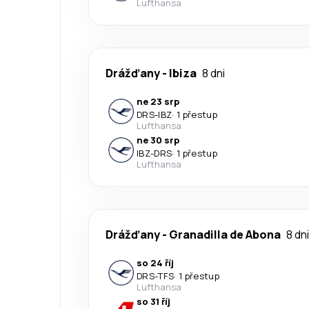
Lufthansa
Drážďany
-
Ibiza
8 dni
ne 23 srp
DRS
-
IBZ
·
1 přestup
Lufthansa
ne 30 srp
IBZ
-
DRS
·
1 přestup
Lufthansa
Drážďany
-
Granadilla de Abona
8 dni
so 24 říj
DRS
-
TFS
·
1 přestup
Lufthansa
so 31 říj