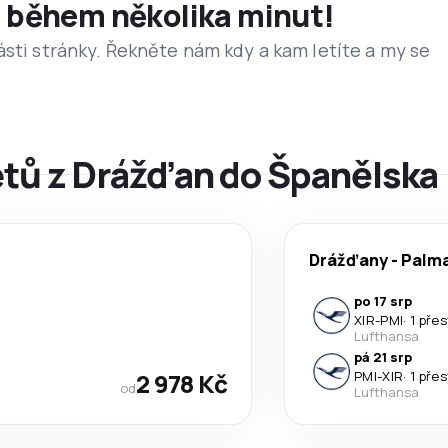
et během několika minut!
ásti stránky. Řekněte nám kdy a kam letíte a my se
letů z Drážďan do Španělska
Drážďany
-
Palma
po 17 srp
XIR
-
PMI
·
1 pře
Lufthansa
pá 21 srp
2 978 Kč
PMI
-
XIR
·
1 pře
od
Lufthansa