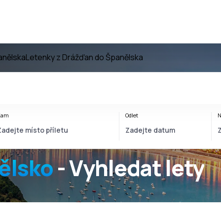
anělska
Letenky z Drážďan do Španělska
Kam
Odlet
N
ělsko
- Vyhledat lety