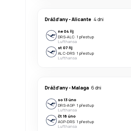
Drážďany
-
Alicante
4 dni
ne 04 říj
DRS
-
ALC
·
1 přestup
Lufthansa
st 07 říj
ALC
-
DRS
·
1 přestup
Lufthansa
Drážďany
-
Malaga
6 dni
so 13 úno
DRS
-
AGP
·
1 přestup
Lufthansa
čt 18 úno
AGP
-
DRS
·
1 přestup
Lufthansa