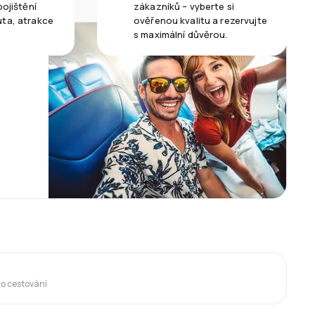
pojištění
zákazníků – vyberte si
uta, atrakce
ověřenou kvalitu a rezervujte
s maximální důvěrou.
ro cestování