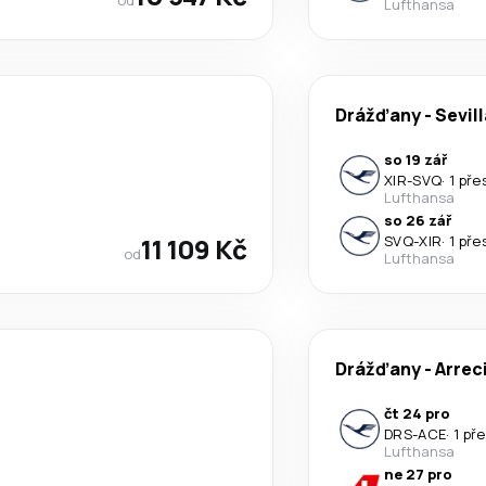
Lufthansa
Drážďany
-
Sevil
so 19 zář
XIR
-
SVQ
·
1 pře
Lufthansa
so 26 zář
11 109 Kč
SVQ
-
XIR
·
1 pře
od
Lufthansa
Drážďany
-
Arrec
čt 24 pro
DRS
-
ACE
·
1 př
Lufthansa
ne 27 pro