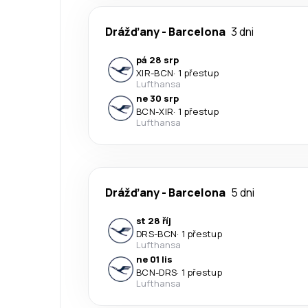
Drážďany
-
Barcelona
3 dni
pá 28 srp
XIR
-
BCN
·
1 přestup
Lufthansa
ne 30 srp
BCN
-
XIR
·
1 přestup
Lufthansa
Drážďany
-
Barcelona
5 dni
st 28 říj
DRS
-
BCN
·
1 přestup
Lufthansa
ne 01 lis
BCN
-
DRS
·
1 přestup
Lufthansa