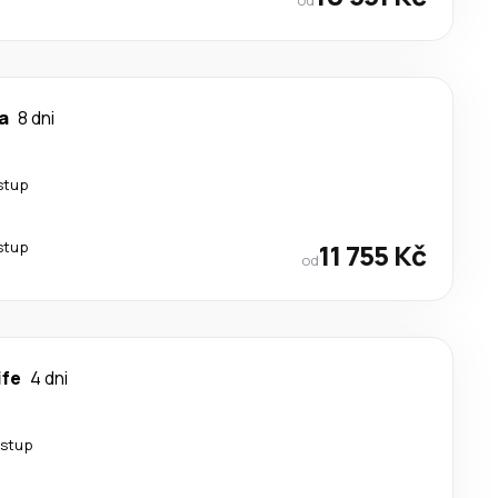
la
8 dni
stup
stup
11 755 Kč
od
ife
4 dni
estup