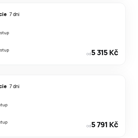
cie
7 dni
estup
estup
5 315 Kč
od
cie
7 dni
stup
stup
5 791 Kč
od