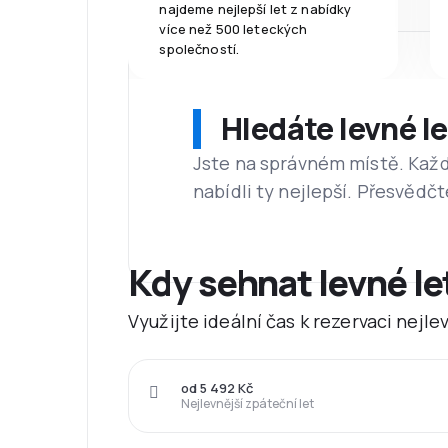
najdeme nejlepší let z nabídky
více než 500 leteckých
společností.
Hledáte levné l
Jste na správném místě. Kaž
nabídli ty nejlepší. Přesvědčt
Kdy sehnat levné l
Využijte ideální čas k rezervaci nejl
od 5 492 Kč
Nejlevnější zpáteční let