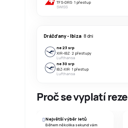
TFS
-
DRS
·
1 přestup
SWISS
Drážďany
-
Ibiza
8 dni
ne 23 srp
XIR
-
IBZ
·
2 přestupy
Lufthansa
ne 30 srp
IBZ
-
XIR
·
1 přestup
Lufthansa
Proč se vyplatí reze
Největší výběr letů
Během několika sekund vám