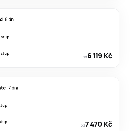
d
8 dni
estup
estup
6 119 Kč
od
nte
7 dni
stup
stup
7 470 Kč
od