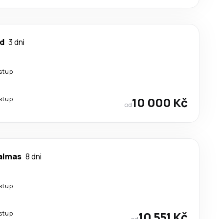
d
3 dni
stup
stup
10 000 Kč
od
almas
8 dni
stup
stup
10 551 Kč
od