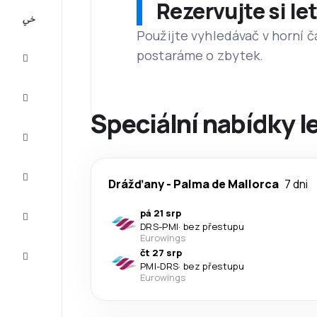
Rezervujte si l
All-
inclusive
Použijte vyhledávač v horní č
postaráme o zbytek.
Eurovíkend
Ubytování
Speciální nabídky 
Akční
letenky
Zkompletujte
Drážďany
-
Palma de Mallorca
7 dni
vaši cestu
Tipy a
pá 21 srp
inspirace
DRS
-
PMI
·
bez přestupu
Eurowings
Zákaznický
čt 27 srp
servis
PMI
-
DRS
·
bez přestupu
Eurowings