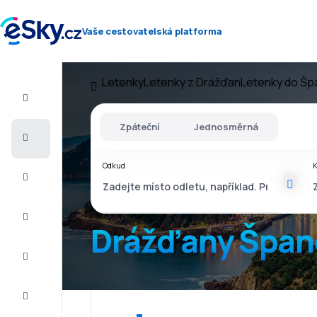
Vaše cestovatelská platforma
Letenky
Letenky z Drážďan
Letenky do Šp
Let+Hotel
Zpáteční
Jednosměrná
Letenky
Odkud
Dovolená
Léto
2026
Drážďany Špan
Zima
2026/27
Last
minute