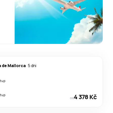
 de Mallorca
5 dni
stup
stup
4 378 Kč
od