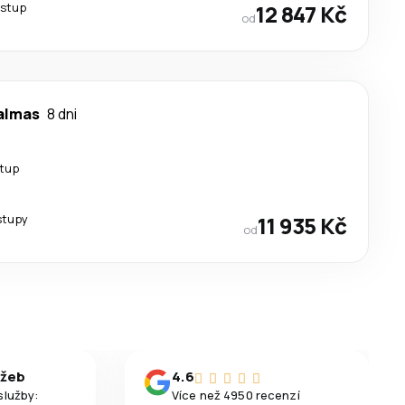
estup
12 847 Kč
od
almas
8 dni
stup
stupy
11 935 Kč
od
užeb
4.6
služby:
Více než 4950 recenzí