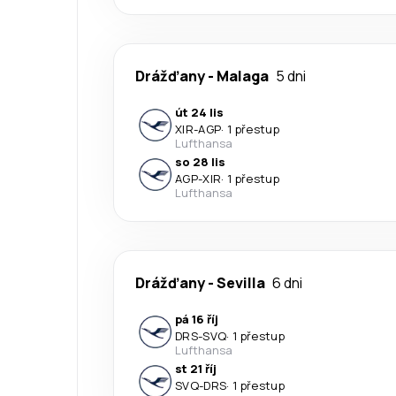
Drážďany
-
Malaga
5 dni
út 24 lis
XIR
-
AGP
·
1 přestup
Lufthansa
so 28 lis
AGP
-
XIR
·
1 přestup
Lufthansa
Drážďany
-
Sevilla
6 dni
pá 16 říj
DRS
-
SVQ
·
1 přestup
Lufthansa
st 21 říj
SVQ
-
DRS
·
1 přestup