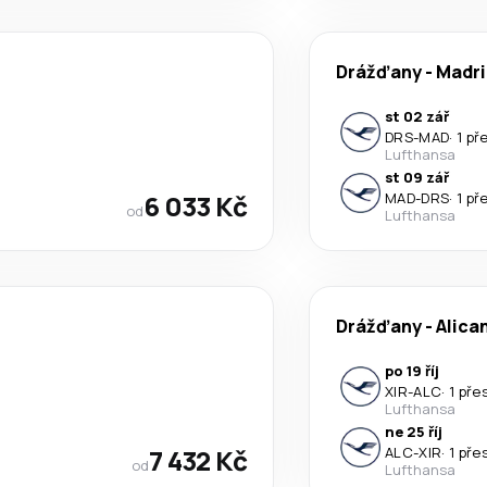
Drážďany
-
Madri
st 02 zář
DRS
-
MAD
·
1 př
Lufthansa
st 09 zář
6 033 Kč
MAD
-
DRS
·
1 př
od
Lufthansa
Drážďany
-
Alica
po 19 říj
XIR
-
ALC
·
1 pře
Lufthansa
ne 25 říj
7 432 Kč
ALC
-
XIR
·
1 pře
od
Lufthansa