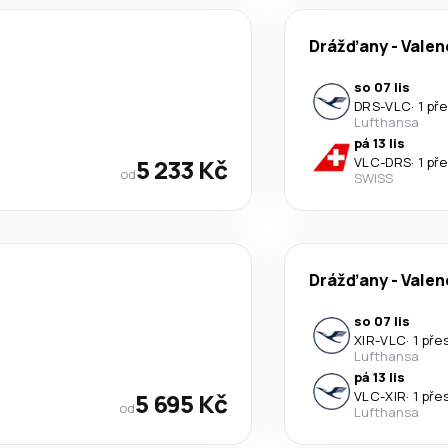
Drážďany
-
Valen
so 07 lis
DRS
-
VLC
·
1 př
Lufthansa
pá 13 lis
5 233 Kč
VLC
-
DRS
·
1 př
od
SWISS
Drážďany
-
Valen
so 07 lis
XIR
-
VLC
·
1 pře
Lufthansa
pá 13 lis
5 695 Kč
VLC
-
XIR
·
1 pře
od
Lufthansa