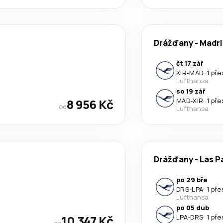
Drážďany
-
Madri
čt 17 zář
XIR
-
MAD
·
1 pře
Lufthansa
so 19 zář
8 956 Kč
MAD
-
XIR
·
1 pře
od
Lufthansa
Drážďany
-
Las P
po 29 bře
DRS
-
LPA
·
1 pře
Lufthansa
po 05 dub
10 347 Kč
LPA
-
DRS
·
1 pře
od