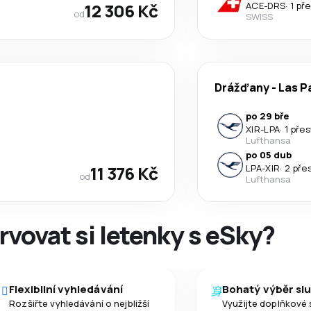
12 306 Kč
ACE
-
DRS
·
1 př
od
SWISS
Drážďany
-
Las P
po 29 bře
XIR
-
LPA
·
1 pře
Lufthansa
po 05 dub
11 376 Kč
LPA
-
XIR
·
2 pře
od
Lufthansa
rvovat si letenky s eSky?
Flexibilní vyhledávání
Bohatý výběr sl
Rozšiřte vyhledávání o nejbližší
Využijte doplňkové 