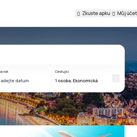
Zkuste apku
Můj účet
ávrat
Cestující