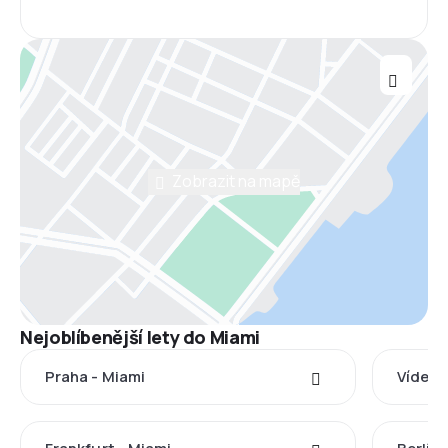
Zobrazit na mapě
Nejoblíbenější lety do Miami
Praha - Miami
Vídeň 