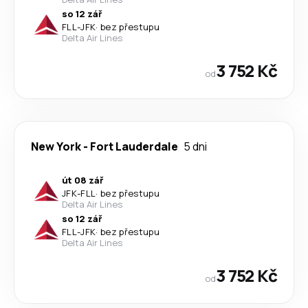
so 12 zář
FLL
-
JFK
·
bez přestupu
Delta Air Lines
3 752 Kč
od
New York
-
Fort Lauderdale
5 dni
út 08 zář
JFK
-
FLL
·
bez přestupu
Delta Air Lines
so 12 zář
FLL
-
JFK
·
bez přestupu
Delta Air Lines
3 752 Kč
od