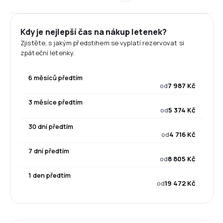
Kdy je nejlepší čas na nákup letenek?
Zjistěte, s jakým předstihem se vyplatí rezervovat si
zpáteční letenky.
6 měsíců předtím
od
7 987 Kč
3 měsíce předtím
od
5 374 Kč
30 dní předtím
od
4 716 Kč
7 dní předtím
od
8 805 Kč
1 den předtím
od
19 472 Kč