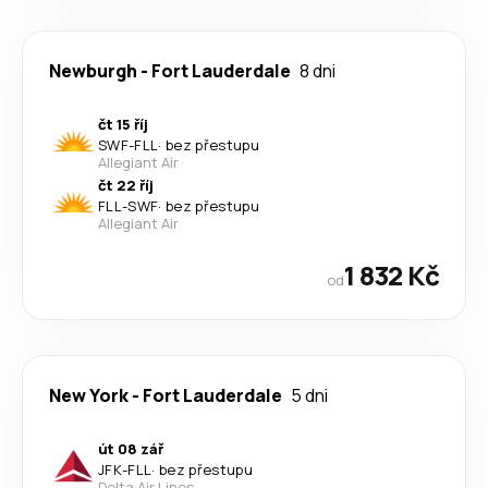
Newburgh
-
Fort Lauderdale
8 dni
čt 15 říj
SWF
-
FLL
·
bez přestupu
Allegiant Air
čt 22 říj
FLL
-
SWF
·
bez přestupu
Allegiant Air
1 832 Kč
od
New York
-
Fort Lauderdale
5 dni
út 08 zář
JFK
-
FLL
·
bez přestupu
Delta Air Lines