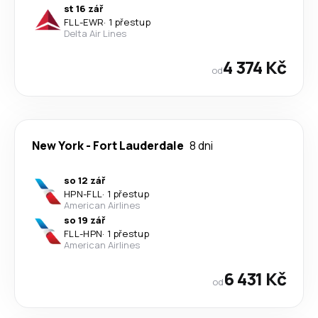
st 16 zář
FLL
-
EWR
·
1 přestup
Delta Air Lines
4 374 Kč
od
New York
-
Fort Lauderdale
8 dni
so 12 zář
HPN
-
FLL
·
1 přestup
American Airlines
so 19 zář
FLL
-
HPN
·
1 přestup
American Airlines
6 431 Kč
od