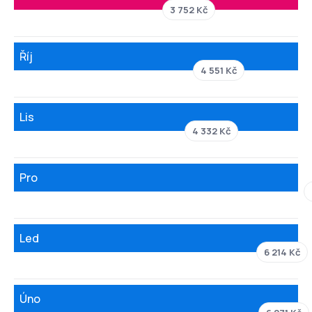
3 752 Kč
Říj
4 551 Kč
Lis
4 332 Kč
Pro
Led
6 214 Kč
Úno