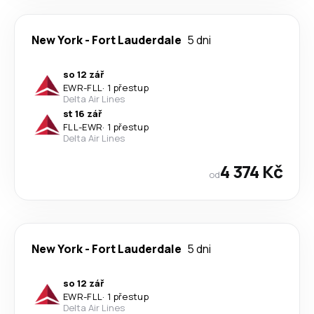
New York
-
Fort Lauderdale
5 dni
so 12 zář
EWR
-
FLL
·
1 přestup
Delta Air Lines
st 16 zář
FLL
-
EWR
·
1 přestup
Delta Air Lines
4 374 Kč
od
New York
-
Fort Lauderdale
5 dni
so 12 zář
EWR
-
FLL
·
1 přestup
Delta Air Lines