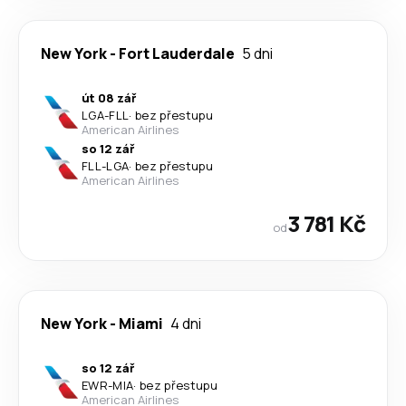
New York
-
Fort Lauderdale
5 dni
út 08 zář
LGA
-
FLL
·
bez přestupu
American Airlines
so 12 zář
FLL
-
LGA
·
bez přestupu
American Airlines
3 781 Kč
od
New York
-
Miami
4 dni
so 12 zář
EWR
-
MIA
·
bez přestupu
American Airlines