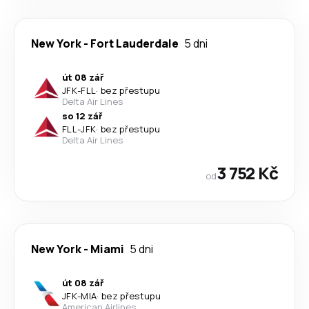
New York
-
Fort Lauderdale
5 dni
út 08 zář
JFK
-
FLL
·
bez přestupu
Delta Air Lines
so 12 zář
FLL
-
JFK
·
bez přestupu
Delta Air Lines
3 752 Kč
od
New York
-
Miami
5 dni
út 08 zář
JFK
-
MIA
·
bez přestupu
American Airlines