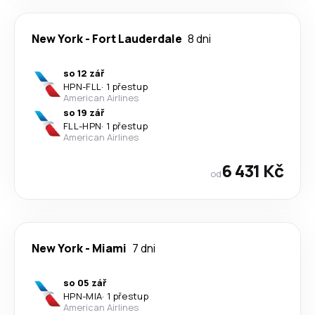
New York
-
Fort Lauderdale
8 dni
so 12 zář
HPN
-
FLL
·
1 přestup
American Airlines
so 19 zář
FLL
-
HPN
·
1 přestup
American Airlines
6 431 Kč
od
New York
-
Miami
7 dni
so 05 zář
HPN
-
MIA
·
1 přestup
American Airlines