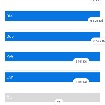
6 271 Kč
Bře
6 326 Kč
Dub
6 577 K
Kvě
5 181 Kč
Čvn
5 181 Kč
Čvc
??