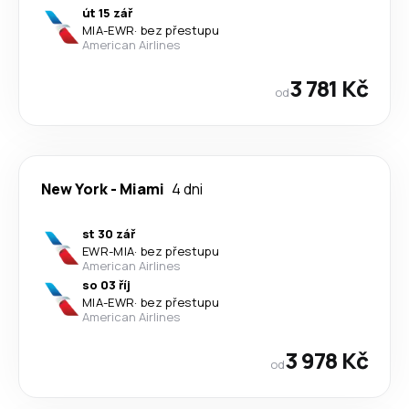
út 15 zář
MIA
-
EWR
·
bez přestupu
American Airlines
3 781 Kč
od
New York
-
Miami
4 dni
st 30 zář
EWR
-
MIA
·
bez přestupu
American Airlines
so 03 říj
MIA
-
EWR
·
bez přestupu
American Airlines
3 978 Kč
od