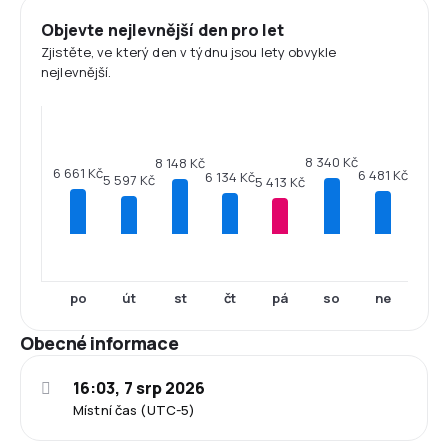
Objevte nejlevnější den pro let
Zjistěte, ve který den v týdnu jsou lety obvykle
nejlevnější.
8 340 Kč
8 148 Kč
6 661 Kč
6 481 Kč
6 134 Kč
5 597 Kč
5 413 Kč
po
út
st
čt
pá
so
ne
Obecné informace
16:03, 7 srp 2026
Místní čas (UTC-5)