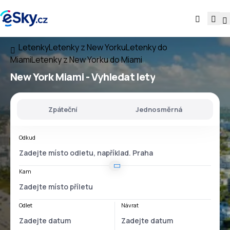
Letenky
Letenky z New Yorku
Letenky do
Miami
Letenky z New Yorku do Miami
New York Miami
- Vyhledat lety
Zpáteční
Jednosměrná
Odkud
Kam
Odlet
Návrat