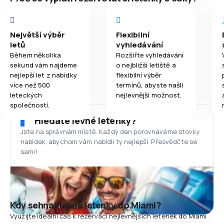
Největší výběr
Flexibilní
letů
vyhledávání
Během několika
Rozšiřte vyhledávání
sekund vám najdeme
o nejbližší letiště a
nejlepší let z nabídky
flexibilní výběr
více než 500
termínů, abyste našli
leteckých
nejlevnější možnost.
společností.
Hledáte levné letenky?
Jste na správném místě. Každý den porovnáváme stovky
nabídek, abychom vám nabídli ty nejlepší. Přesvědčte se
sami!
Kdy sehnat levné letenky do Miami?
Využijte ideální čas k rezervaci nejlevnějších letenek do Miami