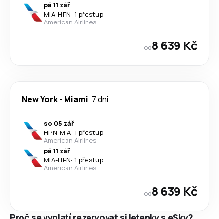
pá 11 zář
MIA
-
HPN
·
1 přestup
American Airlines
8 639 Kč
od
New York
-
Miami
7 dni
so 05 zář
HPN
-
MIA
·
1 přestup
American Airlines
pá 11 zář
MIA
-
HPN
·
1 přestup
American Airlines
8 639 Kč
od
Proč se vyplatí rezervovat si letenky s eSky?