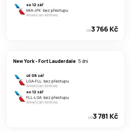
so 12 zář
MIA
-
JFK
·
bez přestupu
American Airlines
3 766 Kč
od
New York
-
Fort Lauderdale
5 dni
út 08 zář
LGA
-
FLL
·
bez přestupu
American Airlines
so 12 zář
FLL
-
LGA
·
bez přestupu
American Airlines
3 781 Kč
od