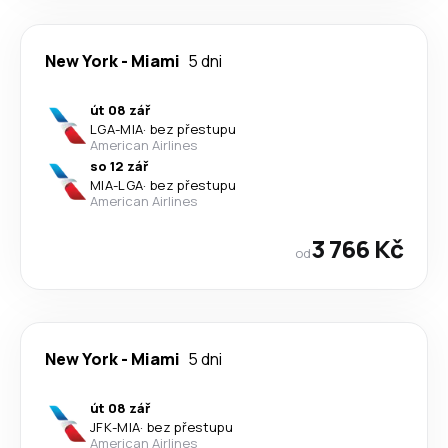
New York
-
Miami
5 dni
út 08 zář
LGA
-
MIA
·
bez přestupu
American Airlines
so 12 zář
MIA
-
LGA
·
bez přestupu
American Airlines
3 766 Kč
od
New York
-
Miami
5 dni
út 08 zář
JFK
-
MIA
·
bez přestupu
American Airlines