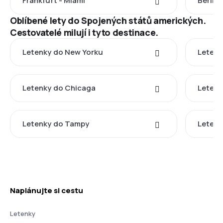
Frankfurt - Miami
Berlín 
Oblíbené lety do Spojených států amerických.
Cestovatelé milují i tyto destinace.
Letenky do New Yorku
Letenk
Letenky do Chicaga
Letenk
Letenky do Tampy
Letenk
Naplánujte si cestu
Letenky