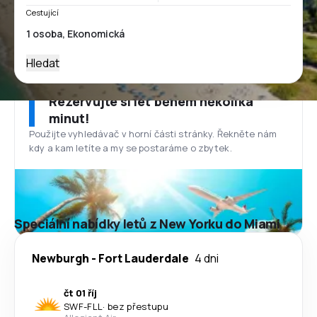
Cestující
Hledat
Rezervujte si let během několika
minut!
Použijte vyhledávač v horní části stránky. Řekněte nám
kdy a kam letíte a my se postaráme o zbytek.
Speciální nabídky letů z New Yorku do Miami
Newburgh
-
Fort Lauderdale
4 dni
čt 01 říj
SWF
-
FLL
·
bez přestupu