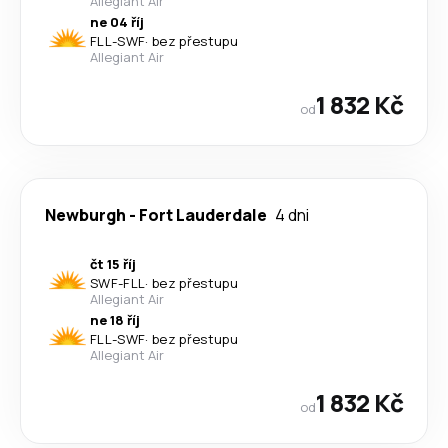
Allegiant Air
ne 04 říj
FLL
-
SWF
·
bez přestupu
Allegiant Air
1 832 Kč
od
Newburgh
-
Fort Lauderdale
4 dni
čt 15 říj
SWF
-
FLL
·
bez přestupu
Allegiant Air
ne 18 říj
FLL
-
SWF
·
bez přestupu
Allegiant Air
1 832 Kč
od