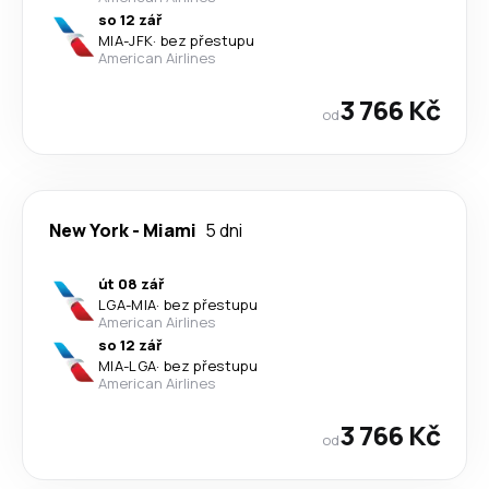
so 12 zář
MIA
-
JFK
·
bez přestupu
American Airlines
3 766 Kč
od
New York
-
Miami
5 dni
út 08 zář
LGA
-
MIA
·
bez přestupu
American Airlines
so 12 zář
MIA
-
LGA
·
bez přestupu
American Airlines
3 766 Kč
od