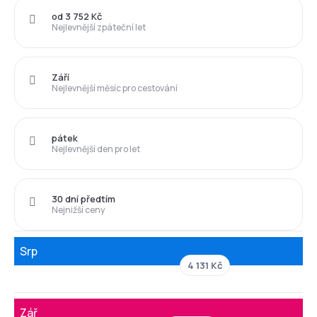
od 3 752 Kč
Nejlevnější zpáteční let
Září
Nejlevnější měsíc pro cestování
pátek
Nejlevnější den pro let
30 dní předtím
Nejnižší ceny
Srp
4 131 Kč
Zář