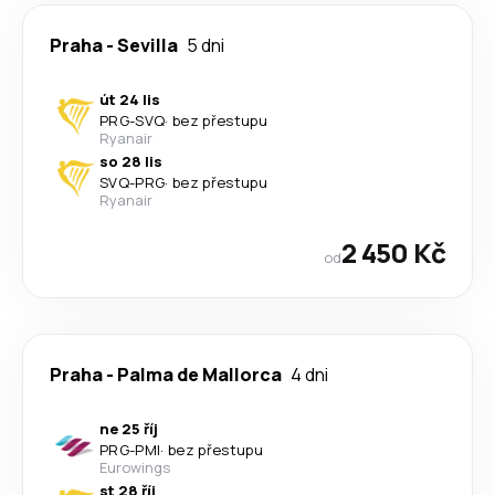
Praha
-
Sevilla
5 dni
út 24 lis
PRG
-
SVQ
·
bez přestupu
Ryanair
so 28 lis
SVQ
-
PRG
·
bez přestupu
Ryanair
2 450 Kč
od
Praha
-
Palma de Mallorca
4 dni
ne 25 říj
PRG
-
PMI
·
bez přestupu
Eurowings
st 28 říj