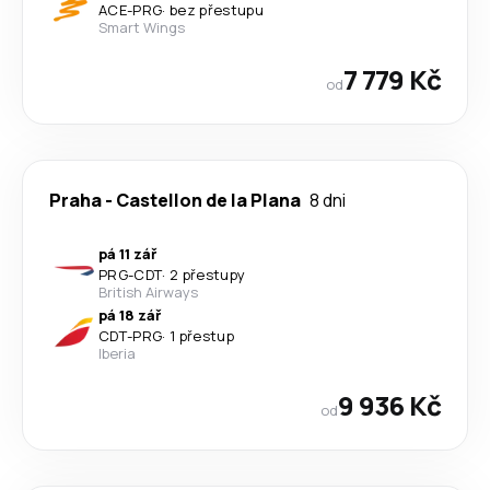
ACE
-
PRG
·
bez přestupu
Smart Wings
7 779 Kč
od
Praha
-
Castellon de la Plana
8 dni
pá 11 zář
PRG
-
CDT
·
2 přestupy
British Airways
pá 18 zář
CDT
-
PRG
·
1 přestup
Iberia
9 936 Kč
od