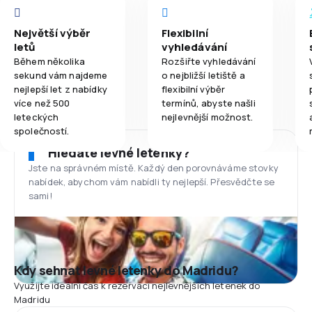
Největší výběr
Flexibilní
letů
vyhledávání
Během několika
Rozšiřte vyhledávání
sekund vám najdeme
o nejbližší letiště a
nejlepší let z nabídky
flexibilní výběr
více než 500
termínů, abyste našli
leteckých
nejlevnější možnost.
společností.
Hledáte levné letenky?
Jste na správném místě. Každý den porovnáváme stovky
nabídek, abychom vám nabídli ty nejlepší. Přesvědčte se
sami!
Kdy sehnat levné letenky do Madridu?
Využijte ideální čas k rezervaci nejlevnějších letenek do
Madridu