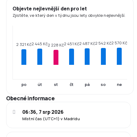
Objevte nejlevnější den pro let
Zjistěte, ve který den v týdnu jsou lety obvykle nejlevnější.
2 570 Kč
2 542 Kč
2 487 Kč
2 451 Kč
2 445 Kč
2 321 Kč
2 228 Kč
po
út
st
čt
pá
so
ne
Obecné informace
06:36, 7 srp 2026
Místní čas (UTC+1) v Madridu