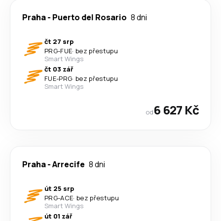
Praha
-
Puerto del Rosario
8 dni
čt 27 srp
PRG
-
FUE
·
bez přestupu
Smart Wings
čt 03 zář
FUE
-
PRG
·
bez přestupu
Smart Wings
6 627 Kč
od
Praha
-
Arrecife
8 dni
út 25 srp
PRG
-
ACE
·
bez přestupu
Smart Wings
út 01 zář