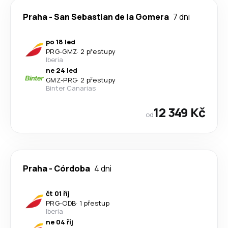
Praha
-
San Sebastian de la Gomera
7 dni
po 18 led
PRG
-
GMZ
·
2 přestupy
Iberia
ne 24 led
GMZ
-
PRG
·
2 přestupy
Binter Canarias
12 349 Kč
od
Praha
-
Córdoba
4 dni
čt 01 říj
PRG
-
ODB
·
1 přestup
Iberia
ne 04 říj