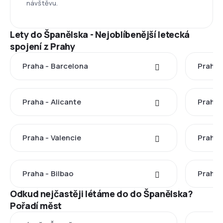
návštěvu.
Lety do Španělska - Nejoblíbenější letecká
spojení z Prahy
Praha - Barcelona
Praha 
Praha - Alicante
Praha 
Praha - Valencie
Praha 
Praha - Bilbao
Praha -
Odkud nejčastěji létáme do do Španělska?
Pořadí měst