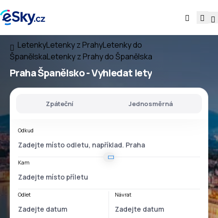
Letenky
Letenky z Prahy
Letenky do
Španělska
Letenky z Prahy do Španělska
Praha Španělsko
- Vyhledat lety
Zpáteční
Jednosměrná
Odkud
Kam
Odlet
Návrat