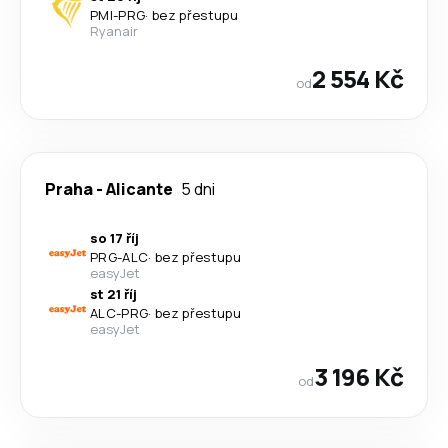
PMI
-
PRG
·
bez přestupu
Ryanair
2 554 Kč
od
Praha
-
Alicante
5 dni
so 17 říj
PRG
-
ALC
·
bez přestupu
easyJet
st 21 říj
ALC
-
PRG
·
bez přestupu
easyJet
3 196 Kč
od