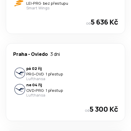
LEI
-
PRG
·
bez přestupu
Smart Wings
5 636 Kč
od
Praha
-
Oviedo
3 dni
pá 02 říj
PRG
-
OVD
·
1 přestup
Lufthansa
ne 04 říj
OVD
-
PRG
·
1 přestup
Lufthansa
5 300 Kč
od