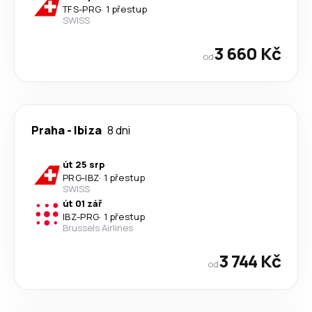
TFS
-
PRG
·
1 přestup
SWISS
3 660 Kč
od
Praha
-
Ibiza
8 dni
út 25 srp
PRG
-
IBZ
·
1 přestup
SWISS
út 01 zář
IBZ
-
PRG
·
1 přestup
Brussels Airlines
3 744 Kč
od