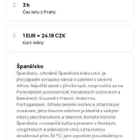
3 h
Čas letu z Prahy
1 EUR = 24.18 CZK
Kurz měny
Španělsko
Španělsko, oficiálně Španělské království, je
jihozápadní evropský národ s územími v severní
Africe. Největší země v jižní Evropě, rozprostírá se na
Pyrenejském poloostrově, Kanárských ostrovech a
Baleárech. Sousedí s Francií, Andorrou,
Portugalskem, Středozemním mořem a Atlantským
oceánem, jeho hlavním městem je Madrid s velkými
městy jako Barcelona a Valencie. Bohatá historie
Španělska, rozmanitá kultura pramení z římských,
vizigótských a islámských vlivů. Léta mohou
dosáhnout přes 30 °C; jaro a podzim jsou ideální pro