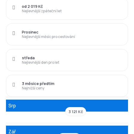
od 2 019 Kč
Nejlevnější zpáteční let
Prosinec
Nejlevnější měsíc pro cestování
středa
Nejlevnější den pro let
3 měsíce předtím
Nejnižší ceny
Srp
3 121 Kč
Zář