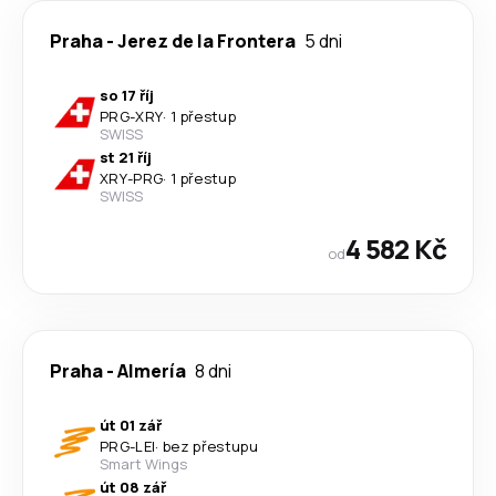
Praha
-
Jerez de la Frontera
5 dni
so 17 říj
PRG
-
XRY
·
1 přestup
SWISS
st 21 říj
XRY
-
PRG
·
1 přestup
SWISS
4 582 Kč
od
Praha
-
Almería
8 dni
út 01 zář
PRG
-
LEI
·
bez přestupu
Smart Wings
út 08 zář