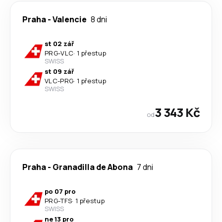
Praha
-
Valencie
8 dni
st 02 zář
PRG
-
VLC
·
1 přestup
SWISS
st 09 zář
VLC
-
PRG
·
1 přestup
SWISS
3 343 Kč
od
Praha
-
Granadilla de Abona
7 dni
po 07 pro
PRG
-
TFS
·
1 přestup
SWISS
ne 13 pro