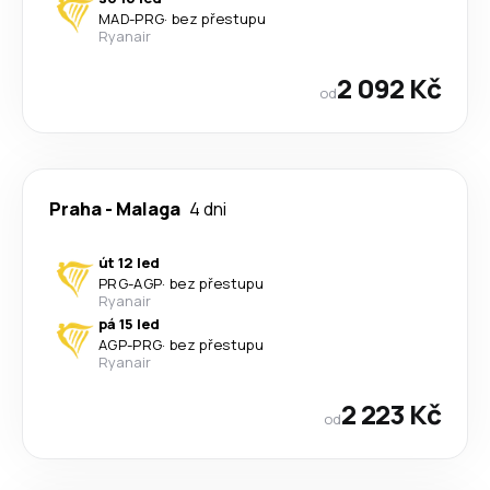
MAD
-
PRG
·
bez přestupu
Ryanair
2 092 Kč
od
Praha
-
Malaga
4 dni
út 12 led
PRG
-
AGP
·
bez přestupu
Ryanair
pá 15 led
AGP
-
PRG
·
bez přestupu
Ryanair
2 223 Kč
od