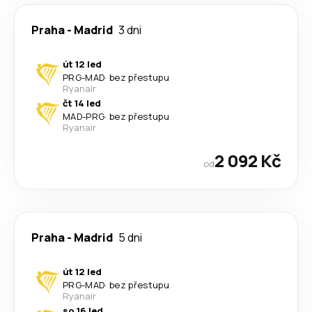
Praha
-
Madrid
3 dni
út 12 led
PRG
-
MAD
·
bez přestupu
Ryanair
čt 14 led
MAD
-
PRG
·
bez přestupu
Ryanair
2 092 Kč
od
Praha
-
Madrid
5 dni
út 12 led
PRG
-
MAD
·
bez přestupu
Ryanair
so 16 led