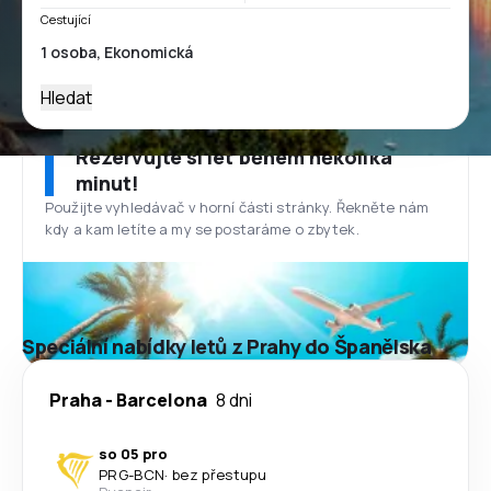
Cestující
Hledat
Rezervujte si let během několika
minut!
Použijte vyhledávač v horní části stránky. Řekněte nám
kdy a kam letíte a my se postaráme o zbytek.
Speciální nabídky letů z Prahy do Španělska
Praha
-
Barcelona
8 dni
so 05 pro
PRG
-
BCN
·
bez přestupu