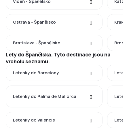
Vídeň - Španělsko
Katovi
Ostrava - Španělsko
Krakov
Bratislava - Španělsko
Brno -
Lety do Španělska. Tyto destinace jsou na
vrcholu seznamu.
Letenky do Barcelony
Letenk
Letenky do Palma de Mallorca
Letenk
Letenky do Valencie
Letenk