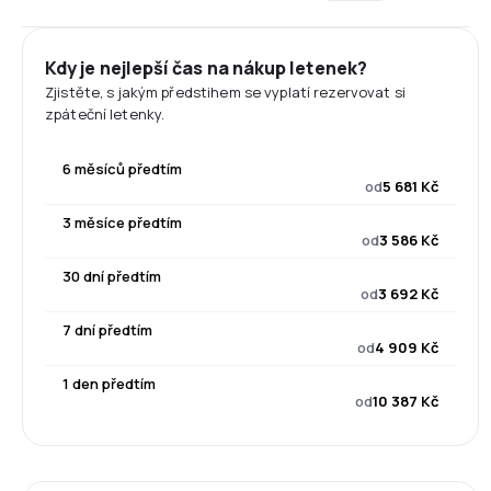
Kdy je nejlepší čas na nákup letenek?
Zjistěte, s jakým předstihem se vyplatí rezervovat si
zpáteční letenky.
6 měsíců předtím
od
5 681 Kč
3 měsíce předtím
od
3 586 Kč
30 dní předtím
od
3 692 Kč
7 dní předtím
od
4 909 Kč
1 den předtím
od
10 387 Kč