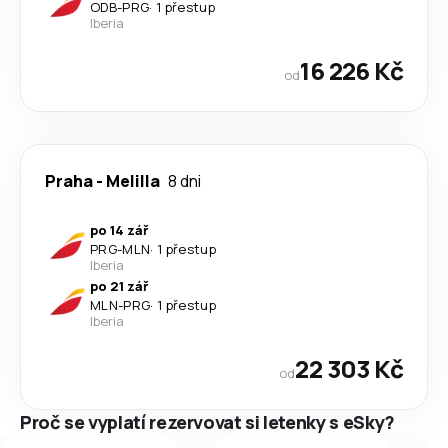
ODB
-
PRG
·
1 přestup
Iberia
16 226 Kč
od
Praha
-
Melilla
8 dni
po 14 zář
PRG
-
MLN
·
1 přestup
Iberia
po 21 zář
MLN
-
PRG
·
1 přestup
Iberia
22 303 Kč
od
Proč se vyplatí rezervovat si letenky s eSky?