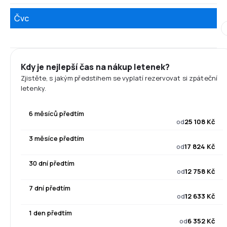
Čvc
Kdy je nejlepší čas na nákup letenek?
Zjistěte, s jakým předstihem se vyplatí rezervovat si zpáteční
letenky.
6 měsíců předtím
od
25 108 Kč
3 měsíce předtím
od
17 824 Kč
30 dní předtím
od
12 758 Kč
7 dní předtím
od
12 633 Kč
1 den předtím
od
6 352 Kč