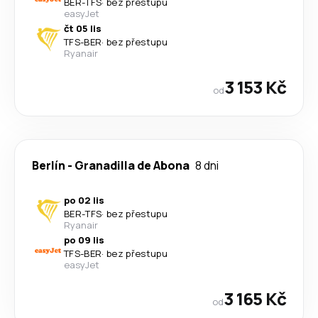
BER
-
TFS
·
bez přestupu
easyJet
čt 05 lis
TFS
-
BER
·
bez přestupu
Ryanair
3 153 Kč
od
Berlín
-
Granadilla de Abona
8 dni
po 02 lis
BER
-
TFS
·
bez přestupu
Ryanair
po 09 lis
TFS
-
BER
·
bez přestupu
easyJet
3 165 Kč
od