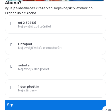
Abona?
Využijte ideální čas k rezervaci nejlevnějších letenek do
Granadilla de Abona
od 2 329 Kč
Nejlevnější zpáteční let
Listopad
Nejlevnější měsíc pro cestování
sobota
Nejlevnější den pro let
1 den předtím
Nejnižší ceny
Srp
7 0