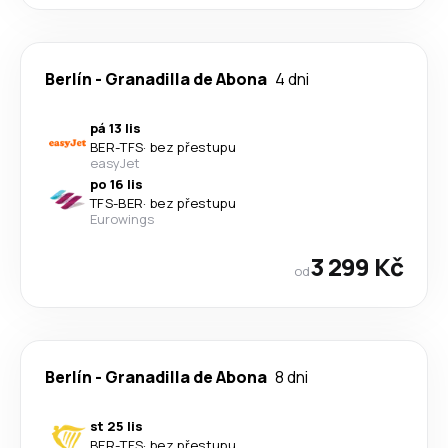
Berlín
-
Granadilla de Abona
4 dni
pá 13 lis
BER
-
TFS
·
bez přestupu
easyJet
po 16 lis
TFS
-
BER
·
bez přestupu
Eurowings
3 299 Kč
od
Berlín
-
Granadilla de Abona
8 dni
st 25 lis
BER
-
TFS
·
bez přestupu