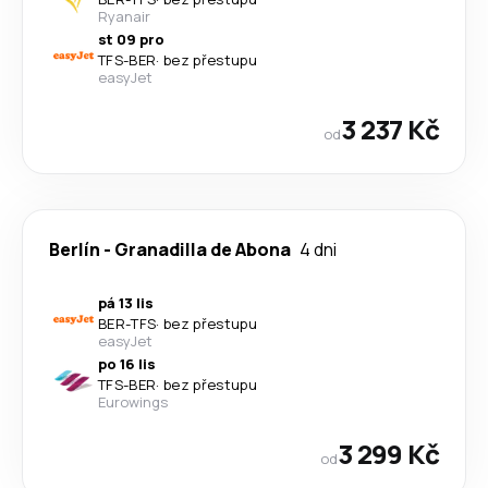
Ryanair
st 09 pro
TFS
-
BER
·
bez přestupu
easyJet
3 237 Kč
od
Berlín
-
Granadilla de Abona
4 dni
pá 13 lis
BER
-
TFS
·
bez přestupu
easyJet
po 16 lis
TFS
-
BER
·
bez přestupu
Eurowings
3 299 Kč
od