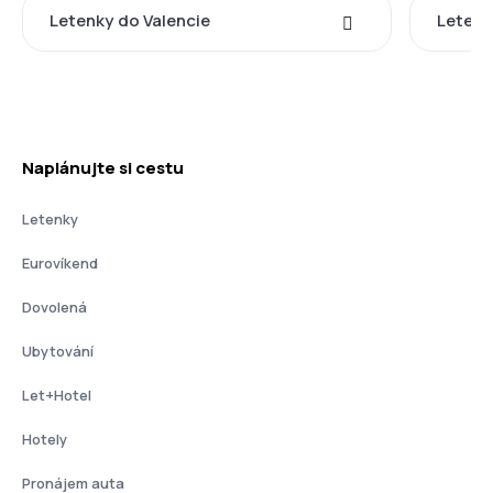
Letenky do Valencie
Letenk
Naplánujte si cestu
Letenky
Eurovíkend
Dovolená
Ubytování
Let+Hotel
Hotely
Pronájem auta