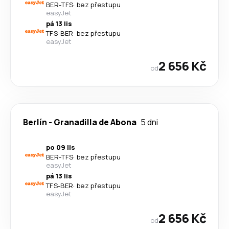
BER
-
TFS
·
bez přestupu
easyJet
pá 13 lis
TFS
-
BER
·
bez přestupu
easyJet
2 656 Kč
od
Berlín
-
Granadilla de Abona
5 dni
po 09 lis
BER
-
TFS
·
bez přestupu
easyJet
pá 13 lis
TFS
-
BER
·
bez přestupu
easyJet
2 656 Kč
od