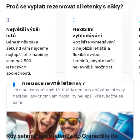
Proč se vyplatí rezervovat si letenky s eSky?
Největší výběr
Flexibilní
letů
vyhledávání
Během několika
Rozšiřte vyhledávání
sekund vám najdeme
o nejbližší letiště a
nejlepší let z nabídky
flexibilní výběr
více než 500
termínů, abyste našli
leteckých
nejlevnější možnost.
společností.
Hledáte levné letenky?
Jste na správném místě. Každý den porovnáváme stovky
nabídek, abychom vám nabídli ty nejlepší. Přesvědčte se
sami!
Kdy sehnat levné letenky do Granadilla de