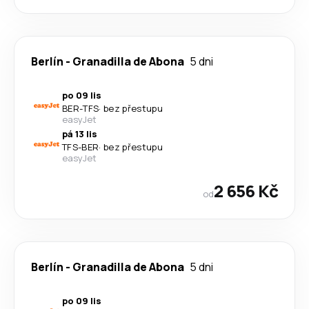
Berlín
-
Granadilla de Abona
5 dni
po 09 lis
BER
-
TFS
·
bez přestupu
easyJet
pá 13 lis
TFS
-
BER
·
bez přestupu
easyJet
2 656 Kč
od
Berlín
-
Granadilla de Abona
5 dni
po 09 lis