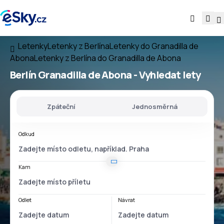
Letenky
Letenky z Berlína
Letenky do Granadilla de
Abona
Letenky z Berlína do Granadilla de Abona
Berlín Granadilla de Abona
- Vyhledat lety
Zpáteční
Jednosměrná
Odkud
Kam
Odlet
Návrat