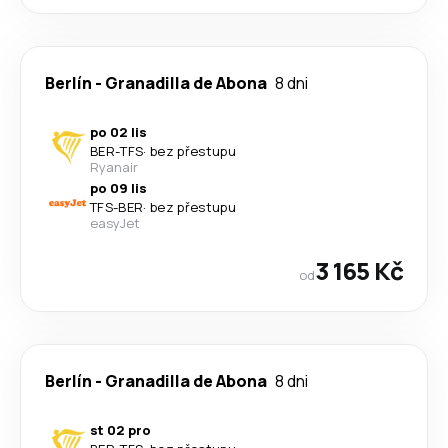
Berlín
-
Granadilla de Abona
8 dni
po 02 lis
BER
-
TFS
·
bez přestupu
Ryanair
po 09 lis
TFS
-
BER
·
bez přestupu
easyJet
3 165 Kč
od
Berlín
-
Granadilla de Abona
8 dni
st 02 pro