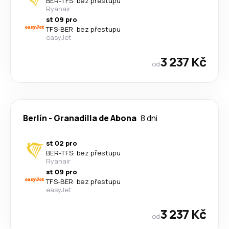
BER
-
TFS
·
bez přestupu
Ryanair
st 09 pro
TFS
-
BER
·
bez přestupu
easyJet
3 237 Kč
od
Berlín
-
Granadilla de Abona
8 dni
st 02 pro
BER
-
TFS
·
bez přestupu
Ryanair
st 09 pro
TFS
-
BER
·
bez přestupu
easyJet
3 237 Kč
od