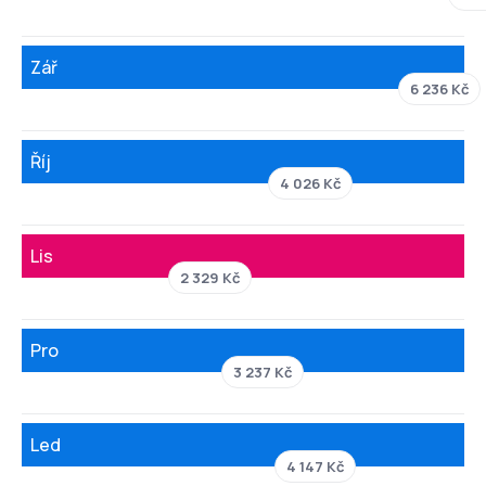
Zář
6 236 Kč
Říj
4 026 Kč
Lis
2 329 Kč
Pro
3 237 Kč
Led
4 147 Kč