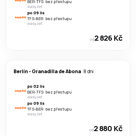
BER
-
TFS
·
bez přestupu
easyJet
po 09 lis
TFS
-
BER
·
bez přestupu
easyJet
2 826 Kč
od
Berlín
-
Granadilla de Abona
8 dni
po 02 lis
BER
-
TFS
·
bez přestupu
easyJet
po 09 lis
TFS
-
BER
·
bez přestupu
easyJet
2 880 Kč
od