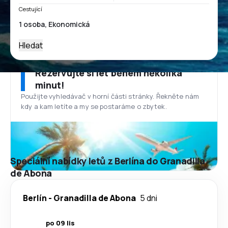
Cestující
Hledat
Rezervujte si let během několika
minut!
Použijte vyhledávač v horní části stránky. Řekněte nám
kdy a kam letíte a my se postaráme o zbytek.
Speciální nabídky letů z Berlína do Granadilla
de Abona
Berlín
-
Granadilla de Abona
5 dni
po 09 lis