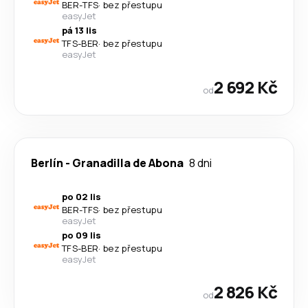
BER
-
TFS
·
bez přestupu
easyJet
pá 13 lis
TFS
-
BER
·
bez přestupu
easyJet
2 692 Kč
od
Berlín
-
Granadilla de Abona
8 dni
po 02 lis
BER
-
TFS
·
bez přestupu
easyJet
po 09 lis
TFS
-
BER
·
bez přestupu
easyJet
2 826 Kč
od