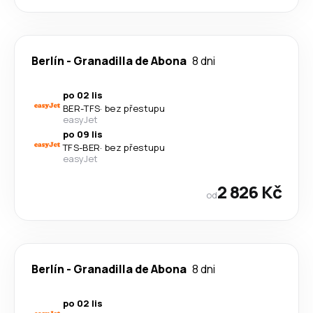
Berlín
-
Granadilla de Abona
8 dni
po 02 lis
BER
-
TFS
·
bez přestupu
easyJet
po 09 lis
TFS
-
BER
·
bez přestupu
easyJet
2 826 Kč
od
Berlín
-
Granadilla de Abona
8 dni
po 02 lis