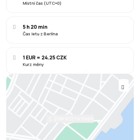
Místní čas (UTC+0)
5 h 20 min
Čas letu z Berlína
1 EUR = 24.25 CZK
Kurz měny
Zobrazit na mapě