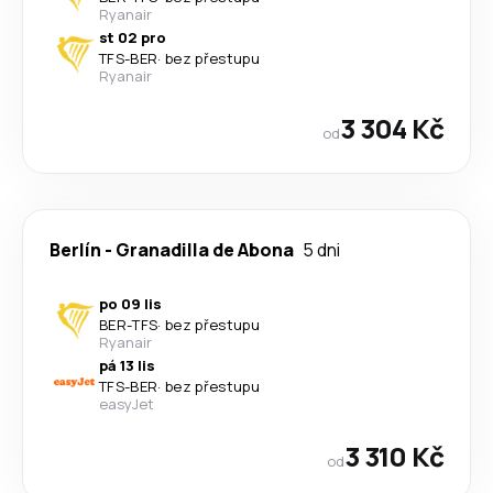
Ryanair
st 02 pro
TFS
-
BER
·
bez přestupu
Ryanair
3 304 Kč
od
Berlín
-
Granadilla de Abona
5 dni
po 09 lis
BER
-
TFS
·
bez přestupu
Ryanair
pá 13 lis
TFS
-
BER
·
bez přestupu
easyJet
3 310 Kč
od