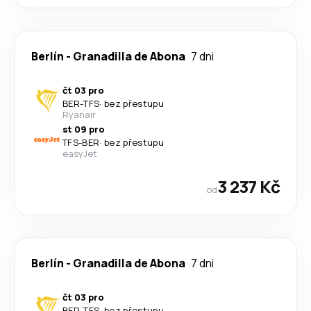
Berlín
-
Granadilla de Abona
7 dni
čt 03 pro
BER
-
TFS
·
bez přestupu
Ryanair
st 09 pro
TFS
-
BER
·
bez přestupu
easyJet
3 237 Kč
od
Berlín
-
Granadilla de Abona
7 dni
čt 03 pro
BER
-
TFS
·
bez přestupu