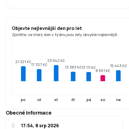
Objevte nejlevnější den pro let
Zjistěte, ve který den v týdnu jsou lety obvykle nejlevnější.
23 042 Kč
21 321 Kč
17 327 Kč
15 443 Kč
13 383 Kč
13 111 Kč
8 551 Kč
po
út
st
čt
pá
so
ne
Obecné informace
17:54, 8 srp 2026