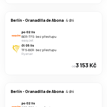
Berlín
-
Granadilla de Abona
4 dni
po 02 lis
BER
-
TFS
·
bez přestupu
easyJet
čt 05 lis
TFS
-
BER
·
bez přestupu
Ryanair
3 153 Kč
od
Berlín
-
Granadilla de Abona
4 dni
po 02 lis