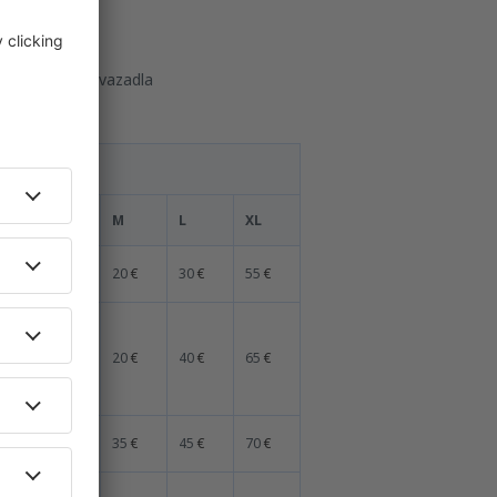
ostní limit zavazadla
rozměr
S
M
L
XL
15
€
20
€
30
€
55
€
25
€
20
€
40
€
65
€
20
€
35
€
45
€
70
€