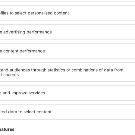
1. června - 30. září
21.prosince - 4. ledna
trasa 1*
1. října - 31. května
1 czerwca - 30 września
21. prosince - 4. ledna
Plus Fare
Flex Fare
trasa 2**
1. října - 31. května
1 czerwca - 30. září
21. prosince - 4. ledna
* Irsko / Severní Irsko / Evropa
** Dublin, Cork, Shannon / Agadir / Atény / Bulharsko/ Bukure