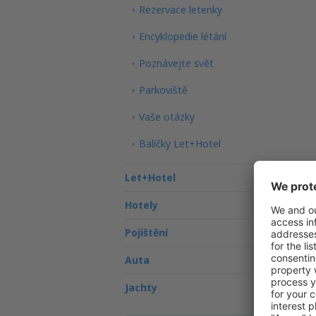
Rezervace letenky
Encyklopedie létání
Poznávejte svět
Parkoviště
Vaše otázky
Balíčky Let+Hotel
Let+Hotel
Hotely
Pojištění
Auta
Jachty