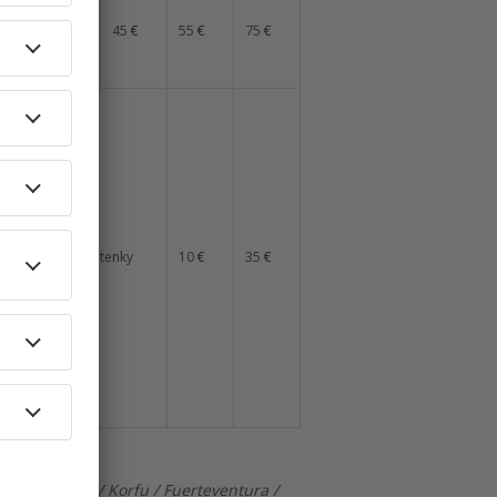
35
€
45
€
55
€
75
€
v ceně letenky
10
€
35
€
šť / Catanie / Korfu / Fuerteventura /