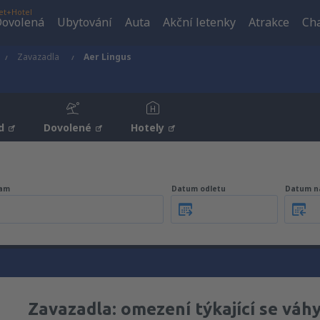
et+Hotel
ovolená
Ubytování
Auta
Akční letenky
Atrakce
Cha
Zavazadla
Aer Lingus
d
Dovolené
Hotely
am
Datum odletu
Datum n
Zavazadla: omezení týkající se váh