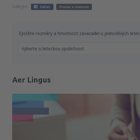
Sdílejte:
Sdílet
Poslat e-mailem
Zjistěte rozměry a hmotnost zavazadel u jednotlivých lete
Vyberte si leteckou společnost
Aer Lingus