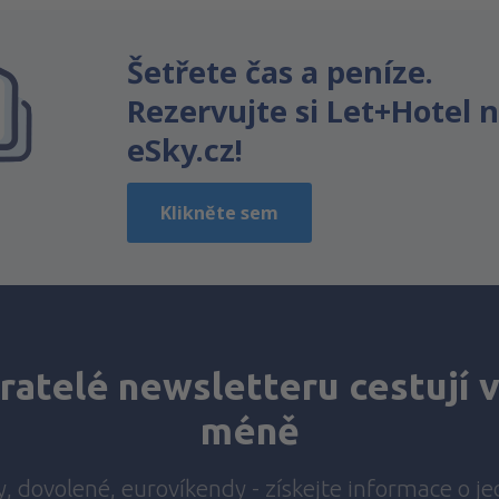
Je nejasný
Šetřete čas a peníze.
Obsahuje nepřesné informace
Nevyčerpává téma
Rezervujte si Let+Hotel 
Je moc dlouhý
eSky.cz!
Odeslat
Klikněte sem
atelé newsletteru cestují v
méně
y, dovolené, eurovíkendy - získejte informace o j