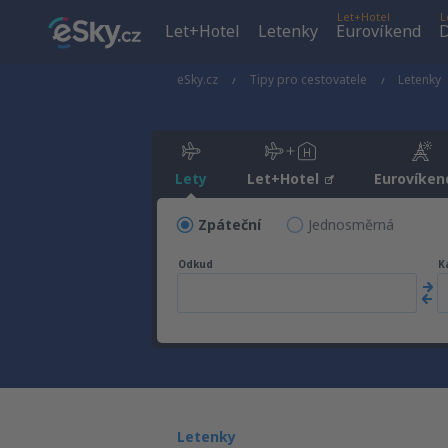
Let+Hotel
L
Let+Hotel
Letenky
Eurovíkend
D
eSky.cz
Tipy pro cestovatele
Letenky
Lety
Let+Hotel
Eurovíken
Zpáteční
Jednosměrná
Odkud
K
Letenky