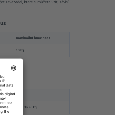
t zavazadel, které si můžete vzít, závisí
gus
maximální hmotnost
10 kg
 Lingus
elkové hmotnosti do 40 kg