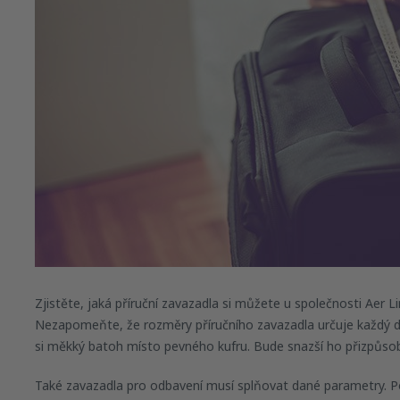
Zjistěte, jaká příruční zavazadla si můžete u společnosti Aer Li
Nezapomeňte, že rozměry příručního zavazadla určuje každý dop
si měkký batoh místo pevného kufru. Bude snazší ho přizpůs
Také zavazadla pro odbavení musí splňovat dané parametry. P