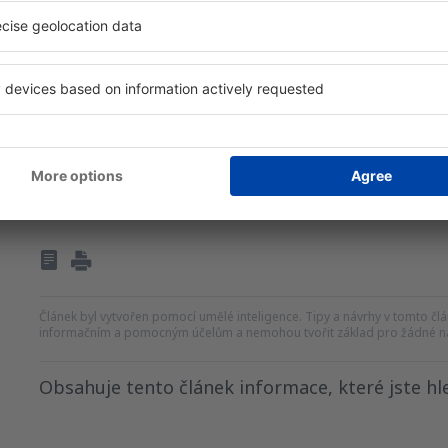
Gran Canaria / Izmir / Lanzarote / Tenerife
Řím
Odlet z Prahy
1213
od
CZK
Článek byl vytvořen pomocí umělé inteligence. Tipy a návrhy v tomto člán
informačním a pomocným účelům a nemohou tvořit základ pro žádné ná
Obsahuje tento článek informace, které jste hle
Myslím, že tenhle článek: