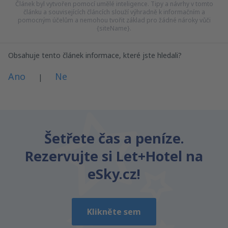
Článek byl vytvořen pomocí umělé inteligence. Tipy a návrhy v tomto
článku a souvisejících článcích slouží výhradně k informačním a
pomocným účelům a nemohou tvořit základ pro žádné nároky vůči
{siteName}.
Obsahuje tento článek informace, které jste hledali?
Ano
Ne
|
Myslím, že tenhle článek:
Je nejasný
Šetřete čas a peníze.
Obsahuje nepřesné informace
Rezervujte si Let+Hotel na
Nevyčerpává téma
Je moc dlouhý
eSky.cz!
Odeslat
Klikněte sem