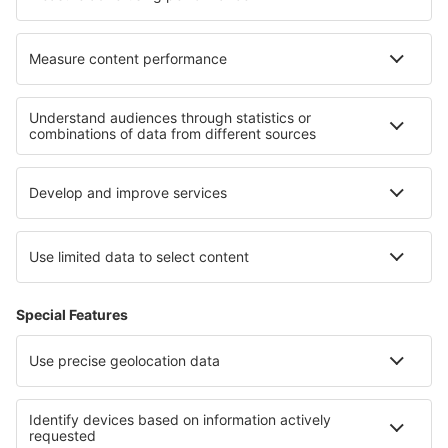
O eSky
Všeobecné podmínky
Moje rezervace
Politika ochrany soukromí
Podpora a kontakt
Země
Mezinárodní web-stránky
eSky.eu
eSky.com
eDestinos.com