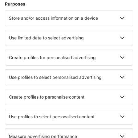
Dovolená
Ubytování
Let+Hotel
Hotely
Transfery
Sportovní události
Přečtěte si více
Garance nejnižší ceny
Mobilní aplikace
Letecké společnosti
Ryanair
Wizz Air
easyJet
Lufthansa
KLM