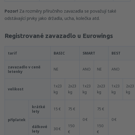
Pozor!
Za rozměry příručního zavazadla se považují také
odstávající prvky jako držadla, ucha, kolečka atd.
Registrované zavazadlo u Eurowings
tarif
BASIC
SMART
BEST
zavazadlo v ceně
NE
ANO
NE
ANO
letenky
1x23
2x23
1x23
2x23
1x23
2x23
velikost
kg
kg
kg
kg
kg
kg
krátké
15 €
75 €
75 €
lety
0 €
0 €
příplatek
150
150
dálkové
30 €
lety
€
€