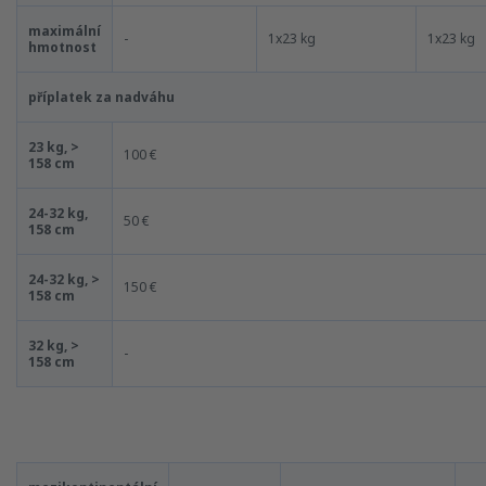
maximální
-
1x23 kg
1x23 kg
hmotnost
příplatek za nadváhu
23 kg, >
100 €
158 cm
24-32 kg,
50 €
158 cm
24-32 kg, >
150 €
158 cm
32 kg, >
-
158 cm