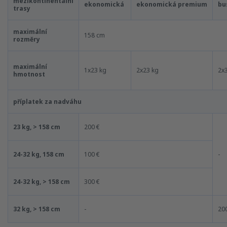
mezikontinentální
ekonomická
ekonomická premium
bu
trasy
maximální
158 cm
rozměry
maximální
1x23 kg
2x23 kg
2x
hmotnost
příplatek za nadváhu
23 kg, > 158 cm
200 €
24-32 kg, 158 cm
100 €
-
24-32 kg, > 158 cm
300 €
32 kg, > 158 cm
-
20