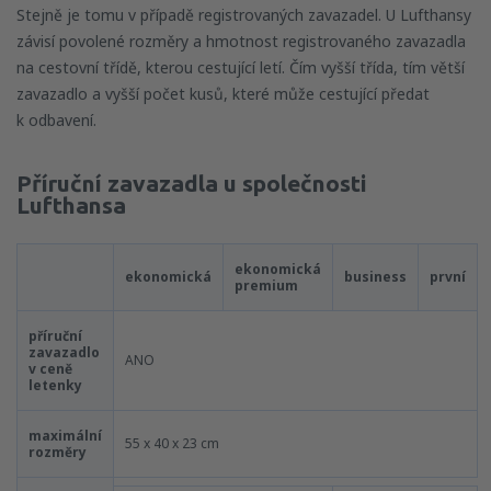
Stejně je tomu v případě registrovaných zavazadel. U Lufthansy
závisí povolené rozměry a hmotnost registrovaného zavazadla
na cestovní třídě, kterou cestující letí. Čím vyšší třída, tím větší
zavazadlo a vyšší počet kusů, které může cestující předat
k odbavení.
Příruční zavazadla u společnosti
Lufthansa
ekonomická
ekonomická
business
první
premium
příruční
zavazadlo
ANO
v ceně
letenky
maximální
55 x 40 x 23 cm
rozměry