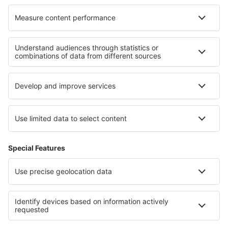
O eSky
Všeobecné podmínky
Moje rezervace
Politika ochrany soukromí
Podpora a kontakt
Země
Mezinárodní web-stránky
eSky.eu
eSky.com
eDestinos.com