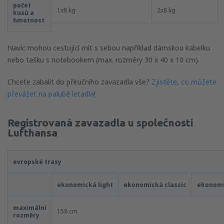
počet
1x8 kg
2x8 kg
kusů a
hmotnost
Navíc mohou cestující mít s sebou například dámskou kabelku
nebo tašku s notebookem (max. rozměry 30 x 40 x 10 cm).
Chcete zabalit do příručního zavazadla vše?
Zjistěte, co můžete
převážet na palubě letadla
!
Registrovaná zavazadla u společnosti
Lufthansa
evropské trasy
ekonomická
light
ekonomická classic
ekonom
maximální
158 cm
rozměry