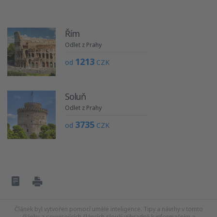
Řím
Odlet z Prahy
1213
od
CZK
Soluň
Odlet z Prahy
3735
od
CZK
Článek byl vytvořen pomocí umělé inteligence. Tipy a návrhy v tomto
článku a souvisejících článcích slouží výhradně k informačním a