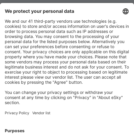
Stáhněte si naši aplikaci
a plánujte své cesty
pohodlně
Naplánujte si cestu
Letenky
Eurovíkend
Dovolená