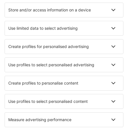
Ubytování
Let+Hotel
Hotely
Transfery
Sportovní události
Přečtěte si více
Garance nejnižší ceny
Mobilní aplikace
Letecké společnosti
Ryanair
Wizz Air
easyJet
Lufthansa
KLM