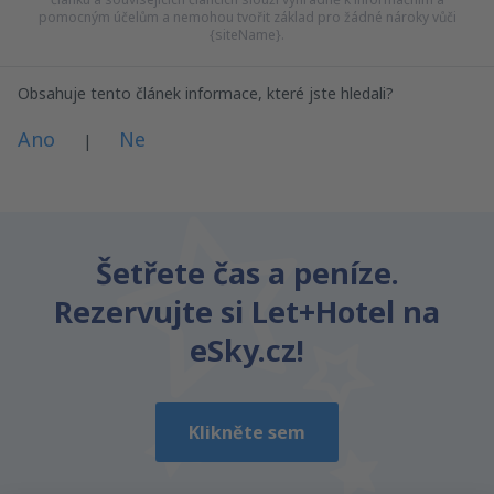
pomocným účelům a nemohou tvořit základ pro žádné nároky vůči
{siteName}.
Obsahuje tento článek informace, které jste hledali?
Ano
Ne
|
Myslím, že tenhle článek:
Je nejasný
Šetřete čas a peníze.
Obsahuje nepřesné informace
Rezervujte si Let+Hotel na
Nevyčerpává téma
Je moc dlouhý
eSky.cz!
Odeslat
Klikněte sem