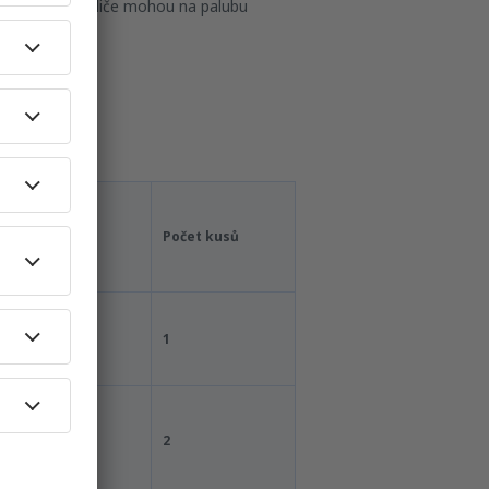
, ale jejich rodiče mohou na palubu
í 5 kg.
la
Maximální
Počet kusů
hmotnost
10 kg
1
20 kg
2