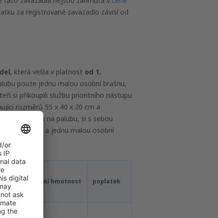
 že tato zavazadla nejsou zahrnuta v
ceně
latku za registrované zavazadlo závisí od
del,
která vešla v platnost
od 1.
palubu pouze jednu malou osobní brašnu,
ří si přikoupili službu prioritního nástupu
ující rozměrů 55 x 40 x 20 cm a
ritního nástupu na palubu, si s sebou
uční zavazadlo a jednu malou osobní
Maximální hmotnost
poplatek