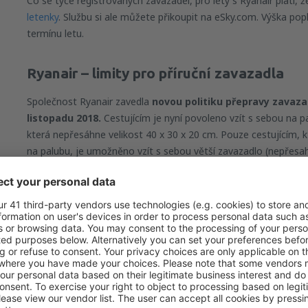
Co se týče registrovaných zavazadel, pro lety s Ryanair platí,
letenky
. Službu si ale můžete přikoupit na eSky.com. Výška pop
termínu letu.
Ryanair –
limity pro příruční zavazadla
Společnost Ryanair zavedla
novou politiku přepravy zavaza
listopadu 2018.
Cestujícím je nyní povoleno vzít s sebou na 
která nepřesáhne velikost 40 x 30 x 20 cm. Pouze cestujícím, kte
na palubu, je umožněno vzít s sebou větší zavazadlo (nepřesah
hmotnost 10 kg). Takže pasažéři, kteří si přikoupili službu prio
můžou vzít celkem dva kusy zavazadel – jedno standardní přír
brašnu nebo batoh.
Limity pro bezplatná zavazadla
Maximální velikost