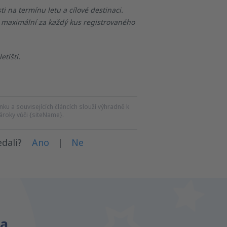
ti na termínu letu a cílové destinaci
.
 maximální za každý kus registrovaného
tišti.
ku a souvisejících článcích slouží výhradně k
roky vůči {siteName}.
dali?
Ano
|
Ne
na