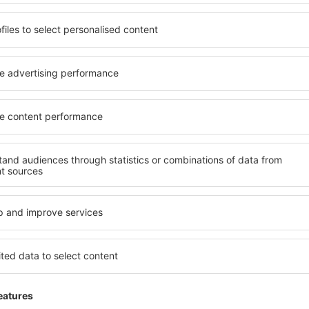
Cestující ve věku do 2 let na bezplatnou batožinu nárok nemají
letadla vzít jeden kus dětského vybavení s maximální hmotnost
Ryanair – limity pro registrovaná zavazad
Typ zavazadla
Maximální velikost
Malé registrované zavazadlo
55 x 40 x 20 cm
Standardní registrované
81 x 119 x 119 cm
zavazadlo