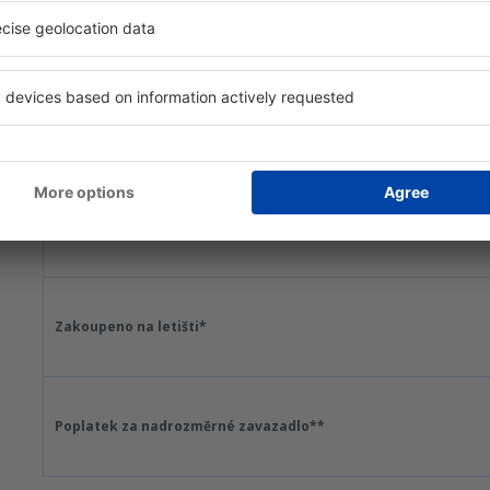
Poplatek za jedno zavazadlo
Zakoupeno online*
Zakoupeno na letišti*
Poplatek za nadrozměrné zavazadlo**