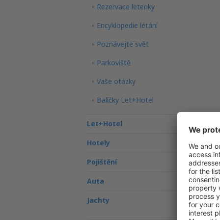
Rezervace letenky
Encyklopedie létání
Poznávejte svět
Parkoviště
Vaše otázky
Balíčky Let+Hotel
Let+Hotel
Hotely
Pojištění
Auta
Jachty