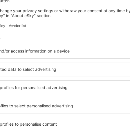
NE – příruční zavazadlo
55 x 40 x 20 cm
ANO – malá brašna**
40 x 30 x 20 cm
* Tato možnost je k dispozici pouze pro cestující, kteří
si při
palubu.
** Malá brašna se musí vejít pod sedadlo – jinak může být z
Poplatek navíc bude účtován také cestujícím, kteří si službu
nezakoupili a k bráně na letišti přinesou ještě druhé zavazad
Cestujete pouze s příručním zavazadlem?
Zkontrolujte, co si 
Nezapomeňte
!
Rozměrové normy zahrnují jakékoliv vyčnívající
kapsy, kolečka atp.