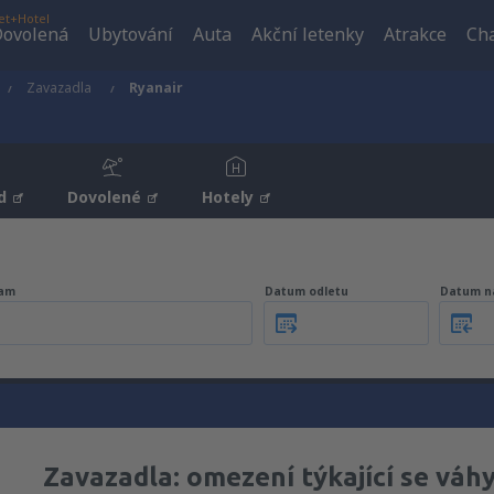
et+Hotel
ovolená
Ubytování
Auta
Akční letenky
Atrakce
Cha
Zavazadla
Ryanair
d
Dovolené
Hotely
am
Datum odletu
Datum n
Zavazadla: omezení týkající se váh