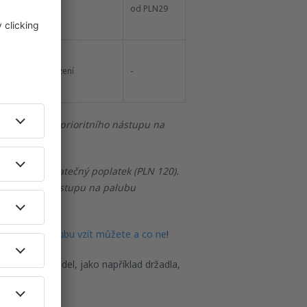
10 kg
od PLN29
Bez omezení
-
koupili službu prioritního nástupu na
aúčtován dodatečný poplatek (PLN 120).
 prioritního nástupu na palubu
lo.
s sebou na palubu vzít můžete a co ne
!
 části zavazadel, jako například držadla,