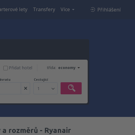
rterové lety
Transfery
Více
Přihlášení
Přidat hotel
třída:
economy
ávratu
Cestující
1
y a rozměrů - Ryanair