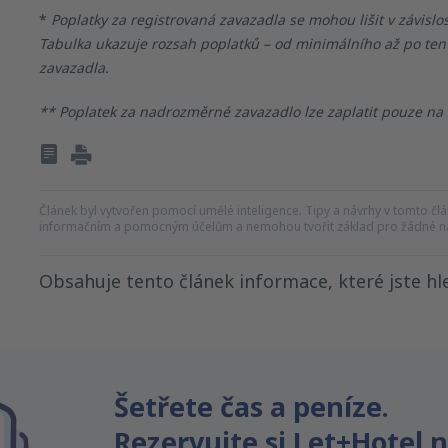
*
Poplatky za registrovaná zavazadla se mohou lišit v závislos
Tabulka ukazuje rozsah poplatků – od minimálního až po ten
zavazadla.
** Poplatek za nadrozměrné zavazadlo lze zaplatit pouze na le
Článek byl vytvořen pomocí umělé inteligence. Tipy a návrhy v tomto člán
informačním a pomocným účelům a nemohou tvořit základ pro žádné ná
Obsahuje tento článek informace, které jste hle
Myslím, že tenhle článek:
Je nejasný
Šetřete čas a peníze.
Obsahuje nepřesné informace
Nevyčerpává téma
Rezervujte si Let+Hotel 