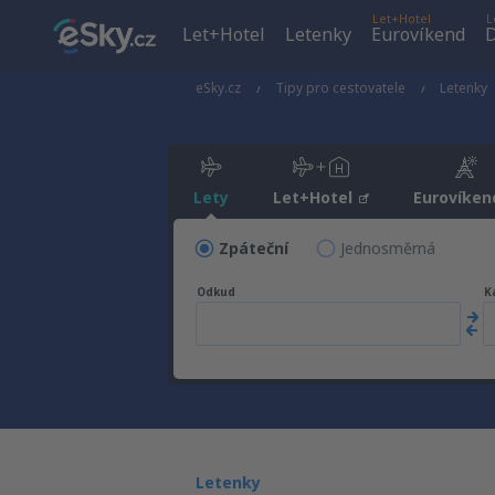
Let+Hotel
L
Let+Hotel
Letenky
Eurovíkend
D
eSky.cz
Tipy pro cestovatele
Letenky
Lety
Let+Hotel
Eurovíken
Zpáteční
Jednosměrná
Odkud
K
Letenky