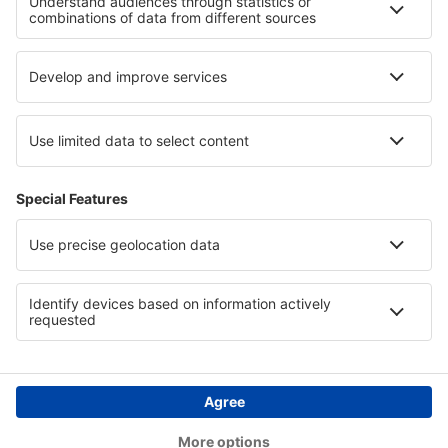
Podpora a kontakt
Země
Mezinárodní web-stránky
eSky.eu
eSky.com
eDestinos.com