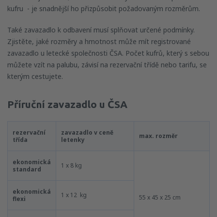
kufru - je snadnější ho přizpůsobit požadovaným rozměrům.
Také zavazadlo k odbavení musí splňovat určené podmínky.
Zjistěte, jaké rozměry a hmotnost může mít registrované
zavazadlo u letecké společnosti ČSA. Počet kufrů, který s sebou
můžete vzít na palubu, závisí na rezervační třídě nebo tarifu, se
kterým cestujete.
Příruční zavazadlo u ČSA
rezervační
zavazadlo v ceně
max. rozměr
třída
letenky
ekonomická
1 x 8 kg
standard
ekonomická
1 x 12 kg
55 x 45 x 25 cm
flexi