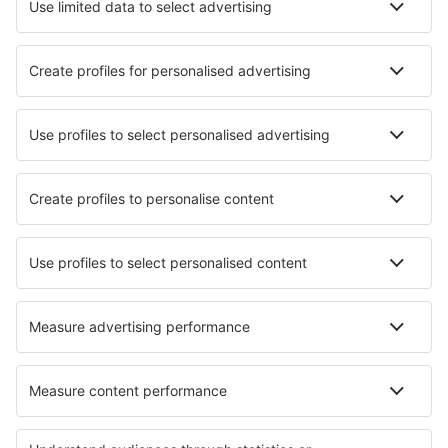
Transfery
Sportovní události
Přečtěte si více
Garance nejnižší ceny
Mobilní aplikace
Letecké společnosti
Ryanair
Wizz Air
easyJet
Lufthansa
KLM
O eSky
Všeobecné podmínky
Moje rezervace
Politika ochrany soukromí