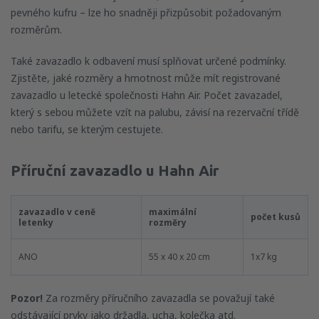
pevného kufru – lze ho snadněji přizpůsobit požadovaným
rozměrům.
Také zavazadlo k odbavení musí splňovat určené podmínky.
Zjistěte, jaké rozměry a hmotnost může mít registrované
zavazadlo u letecké společnosti Hahn Air. Počet zavazadel,
který s sebou můžete vzít na palubu, závisí na rezervační třídě
nebo tarifu, se kterým cestujete.
Příruční zavazadlo u Hahn Air
zavazadlo v ceně
maximální
počet kusů
letenky
rozměry
ANO
55 x 40 x 20 cm
1x7 kg
Pozor!
Za rozměry příručního zavazadla se považují také
odstávající prvky jako držadla, ucha, kolečka atd.