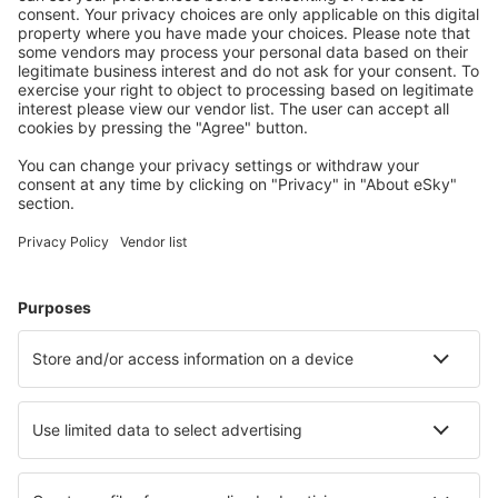
Stáhněte si naši aplikaci
a plánujte své cesty
pohodlně
Naplánujte si cestu
Letenky
Eurovíkend
Dovolená
Ubytování
Let+Hotel
Hotely
Transfery
Sportovní události