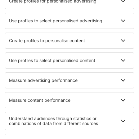
Přečtěte si více
Garance nejnižší ceny
Mobilní aplikace
Letecké společnosti
Ryanair
Wizz Air
easyJet
Lufthansa
KLM
O eSky
Všeobecné podmínky
Moje rezervace
Politika ochrany soukromí
Podpora a kontakt