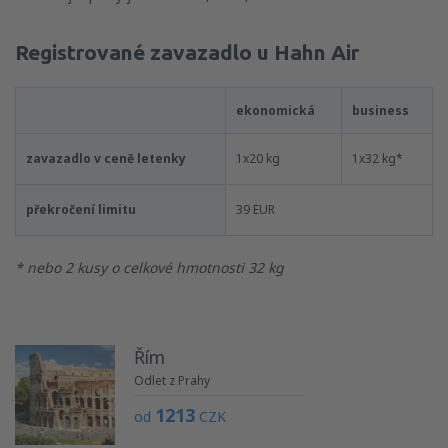
Registrované zavazadlo u Hahn Air
ekonomická
business
zavazadlo v ceně letenky
1x20 kg
1x32 kg*
překročení limitu
39 EUR
* nebo 2 kusy o celkové hmotnosti 32 kg
Řím
Odlet z Prahy
1213
od
CZK