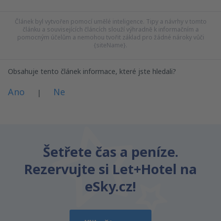
Článek byl vytvořen pomocí umělé inteligence. Tipy a návrhy v tomto
článku a souvisejících článcích slouží výhradně k informačním a
pomocným účelům a nemohou tvořit základ pro žádné nároky vůči
{siteName}.
Obsahuje tento článek informace, které jste hledali?
Ano
Ne
|
Myslím, že tenhle článek:
Je nejasný
Šetřete čas a peníze.
Obsahuje nepřesné informace
Rezervujte si Let+Hotel na
Nevyčerpává téma
Je moc dlouhý
eSky.cz!
Odeslat