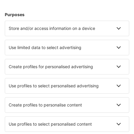
Eurovíkend
Dovolená
Ubytování
Let+Hotel
Hotely
Transfery
Sportovní události
Přečtěte si více
Garance nejnižší ceny
Mobilní aplikace
Letecké společnosti
Ryanair
Wizz Air
easyJet
Lufthansa