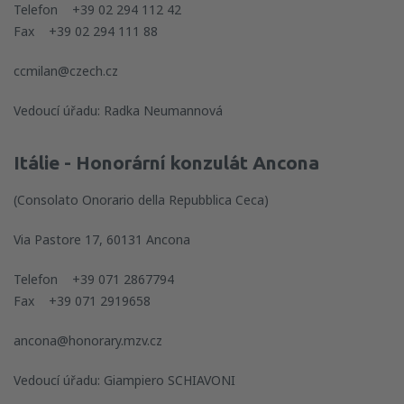
Telefon +39 02 294 112 42
Fax +39 02 294 111 88
ccmilan@czech.cz
Vedoucí úřadu: Radka Neumannová
Itálie - Honorární konzulát Ancona
(Consolato Onorario della Repubblica Ceca)
Via Pastore 17, 60131 Ancona
Telefon +39 071 2867794
Fax +39 071 2919658
ancona@honorary.mzv.cz
Vedoucí úřadu: Giampiero SCHIAVONI