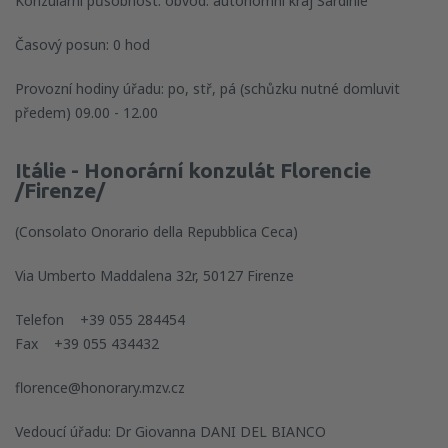
Konzulární působnost: obvod: autonomní kraj Sardinie
Časový posun: 0 hod
Provozní hodiny úřadu: po, stř, pá (schůzku nutné domluvit
předem) 09.00 - 12.00
Itálie - Honorární konzulát Florencie
/Firenze/
(Consolato Onorario della Repubblica Ceca)
Via Umberto Maddalena 32r, 50127 Firenze
Telefon +39 055 284454
Fax +39 055 434432
florence@honorary.mzv.cz
Vedoucí úřadu: Dr Giovanna DANI DEL BIANCO