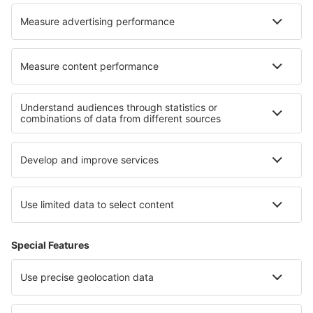
KLM
O eSky
Všeobecné podmínky
Moje rezervace
Politika ochrany soukromí
Podpora a kontakt
Země
Mezinárodní web-stránky