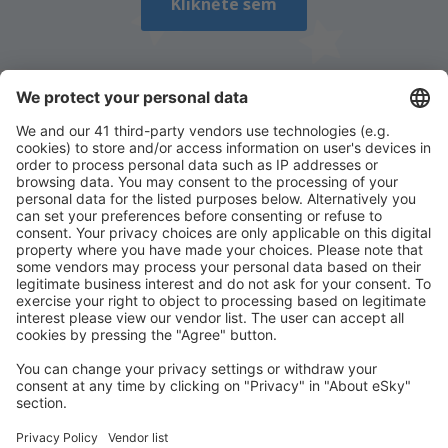
Klikněte sem
Stáhněte si naši aplikaci
a plánujte své cesty
pohodlně
Naplánujte si cestu
Letenky