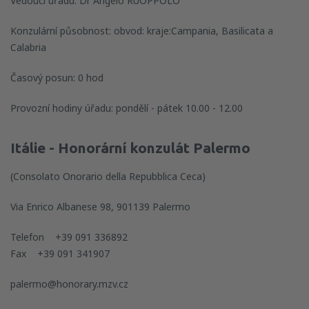
Vedoucí úřadu: Dr Angelo RUOPPOLO
Konzulární působnost: obvod: kraje:Campania, Basilicata a
Calabria
Časový posun: 0 hod
Provozní hodiny úřadu: pondělí - pátek 10.00 - 12.00
Itálie - Honorární konzulát Palermo
(Consolato Onorario della Repubblica Ceca)
Via Enrico Albanese 98, 901139 Palermo
Telefon +39 091 336892
Fax +39 091 341907
palermo@honorary.mzv.cz