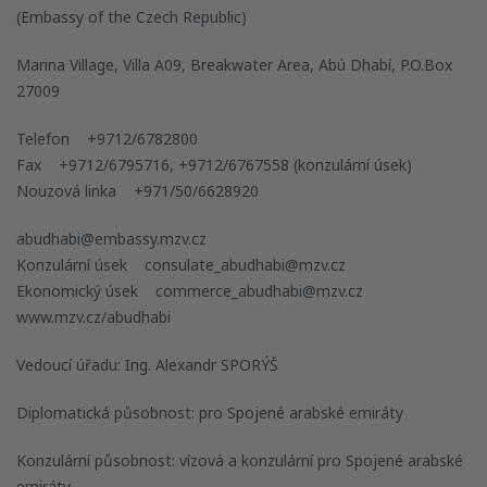
(Embassy of the Czech Republic)
Marina Village, Villa A09, Breakwater Area, Abú Dhabí, P.O.Box
27009
Telefon +9712/6782800
Fax +9712/6795716, +9712/6767558 (konzulární úsek)
Nouzová linka +971/50/6628920
abudhabi@embassy.mzv.cz
Konzulární úsek consulate_abudhabi@mzv.cz
Ekonomický úsek commerce_abudhabi@mzv.cz
www.mzv.cz/abudhabi
Vedoucí úřadu: Ing. Alexandr SPORÝŠ
Diplomatická působnost: pro Spojené arabské emiráty
Konzulární působnost: vízová a konzulární pro Spojené arabské
emiráty