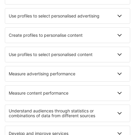
Garance nejnižší ceny
Mobilní aplikace
Letecké společnosti
Ryanair
Wizz Air
easyJet
Lufthansa
KLM
O eSky
Všeobecné podmínky
Moje rezervace
Politika ochrany soukromí
Podpora a kontakt