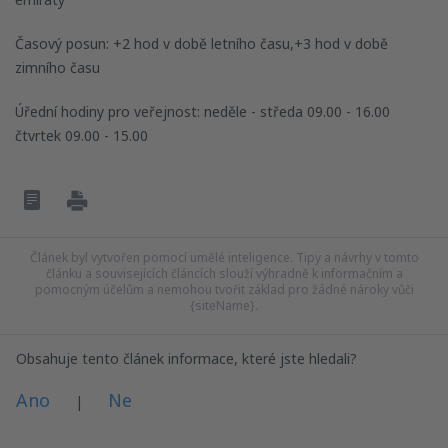
Časový posun: +2 hod v době letního času,+3 hod v době
zimního času
Úřední hodiny pro veřejnost: neděle - středa 09.00 - 16.00
čtvrtek 09.00 - 15.00
Článek byl vytvořen pomocí umělé inteligence. Tipy a návrhy v tomto
článku a souvisejících článcích slouží výhradně k informačním a
pomocným účelům a nemohou tvořit základ pro žádné nároky vůči
{siteName}.
Obsahuje tento článek informace, které jste hledali?
Ano
Ne
|