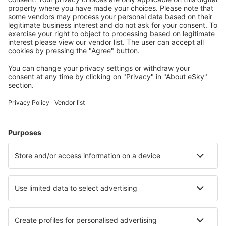
pohodlně
Naplánujte si cestu
Letenky
Eurovíkend
Dovolená
Ubytování
Let+Hotel
Hotely
Transfery
Sportovní události
Přečtěte si více