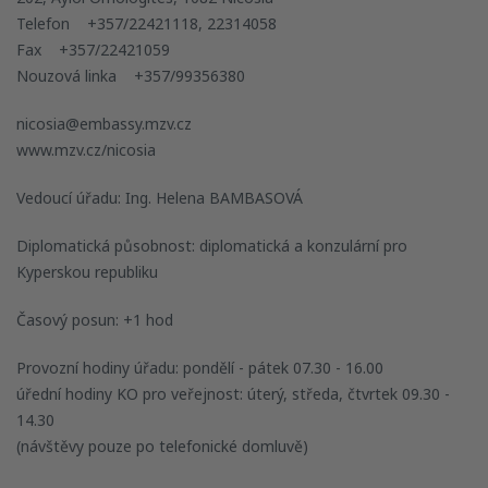
Telefon +357/22421118, 22314058
Fax +357/22421059
Nouzová linka +357/99356380
nicosia@embassy.mzv.cz
www.mzv.cz/nicosia
Vedoucí úřadu: Ing. Helena BAMBASOVÁ
Diplomatická působnost: diplomatická a konzulární pro
Kyperskou republiku
Časový posun: +1 hod
Provozní hodiny úřadu: pondělí - pátek 07.30 - 16.00
úřední hodiny KO pro veřejnost: úterý, středa, čtvrtek 09.30 -
14.30
(návštěvy pouze po telefonické domluvě)