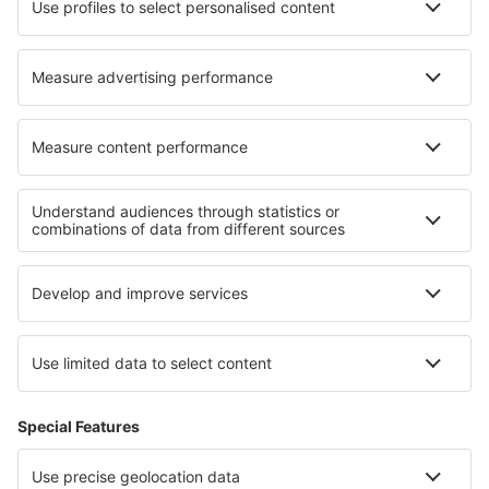
easyJet
Lufthansa
KLM
O eSky
Všeobecné podmínky
Moje rezervace
Politika ochrany soukromí
Podpora a kontakt
Země