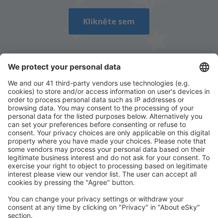
Odeslat
Klikněte sem
Stáhněte si naši aplikaci
a plánujte své cesty
pohodlně
Naplánujte si cestu