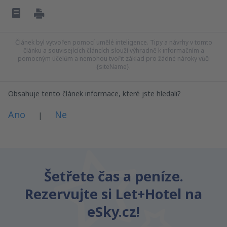
Článek byl vytvořen pomocí umělé inteligence. Tipy a návrhy v tomto
článku a souvisejících článcích slouží výhradně k informačním a
pomocným účelům a nemohou tvořit základ pro žádné nároky vůči
{siteName}.
Obsahuje tento článek informace, které jste hledali?
Ano
Ne
|
Myslím, že tenhle článek:
Je nejasný
Šetřete čas a peníze.
Obsahuje nepřesné informace
Rezervujte si Let+Hotel na
Nevyčerpává téma
Je moc dlouhý
eSky.cz!