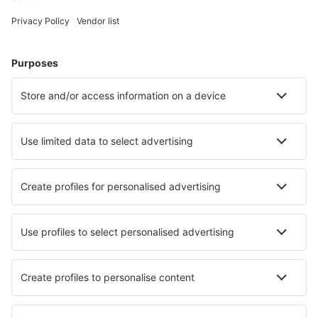
Letenky
Eurovíkend
Dovolená
Ubytování
Let+Hotel
Hotely
Transfery
Sportovní události
Přečtěte si více
Garance nejnižší ceny
Mobilní aplikace
Letecké společnosti
Ryanair
Wizz Air