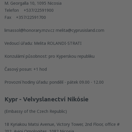
M. Georgalla 10, 1095 Nicosia
Telefon +537/22591900
Fax +357/22591700
limassol@honorary.mzv.cz melita@cyprusisland.com
Vedoucí úřadu: Melita ROLANDI-STRATI
Konzulární působnost: pro Kyperskou republiku
Časový posun: +1 hod
Provozní hodiny úřadu: pondělí - pátek 09.00 - 12.00
Kypr - Velvyslanectví Nikósie
(Embassy of the Czech Republic)
18 Kyriakou Matsi Avenue, Victory Tower, 2nd Floor, office #
202, Ayioi Omologites, 1082 Nicosia