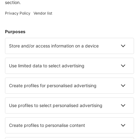
Naplánujte si cestu
Letenky
Eurovíkend
Dovolená
Ubytování
Let+Hotel
Hotely
Transfery
Sportovní události
Přečtěte si více
Garance nejnižší ceny
Mobilní aplikace
Letecké společnosti
Ryanair
Wizz Air