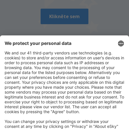
Odeslat
Klikněte sem
Stáhněte si naši aplikaci
a plánujte své cesty
pohodlně