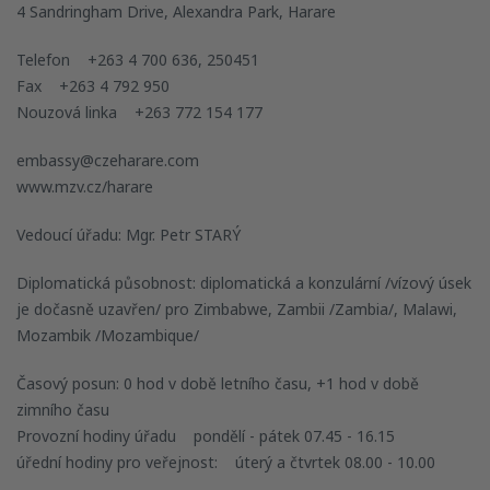
4 Sandringham Drive, Alexandra Park, Harare
Telefon +263 4 700 636, 250451
Fax +263 4 792 950
Nouzová linka +263 772 154 177
embassy@czeharare.com
www.mzv.cz/harare
Vedoucí úřadu: Mgr. Petr STARÝ
Diplomatická působnost: diplomatická a konzulární /vízový úsek
je dočasně uzavřen/ pro Zimbabwe, Zambii /Zambia/, Malawi,
Mozambik /Mozambique/
Časový posun: 0 hod v době letního času, +1 hod v době
zimního času
Provozní hodiny úřadu pondělí - pátek 07.45 - 16.15
úřední hodiny pro veřejnost: úterý a čtvrtek 08.00 - 10.00