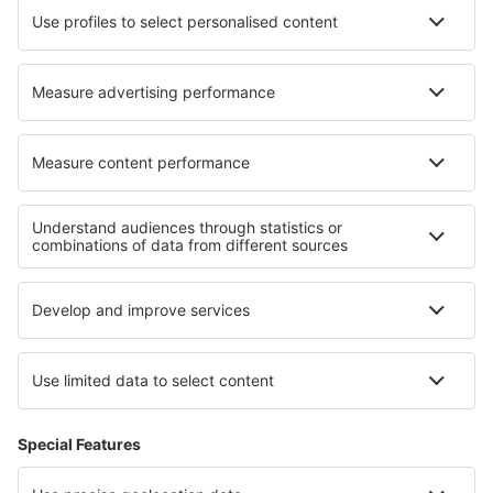
easyJet
Lufthansa
KLM
O eSky
Všeobecné podmínky
Moje rezervace
Politika ochrany soukromí
Podpora a kontakt
Země