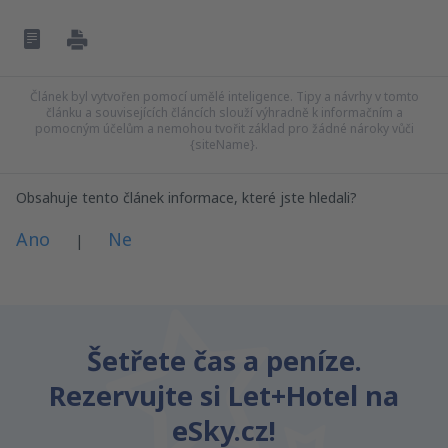
Článek byl vytvořen pomocí umělé inteligence. Tipy a návrhy v tomto
článku a souvisejících článcích slouží výhradně k informačním a
pomocným účelům a nemohou tvořit základ pro žádné nároky vůči
{siteName}.
Obsahuje tento článek informace, které jste hledali?
Ano
Ne
|
Myslím, že tenhle článek:
Je nejasný
Šetřete čas a peníze.
Obsahuje nepřesné informace
Rezervujte si Let+Hotel na
Nevyčerpává téma
Je moc dlouhý
eSky.cz!