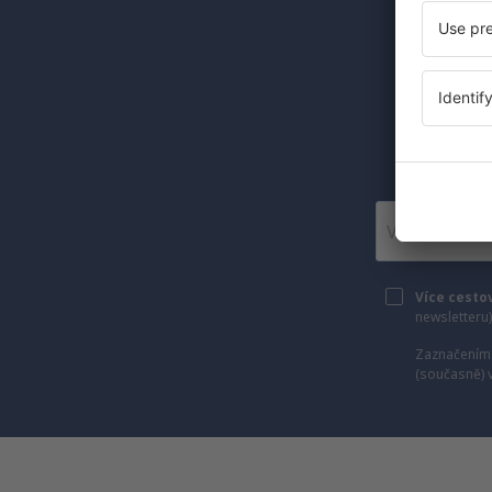
Levné let
Posí
Více cesto
newsletteru
Zaznačením 
(současně) 