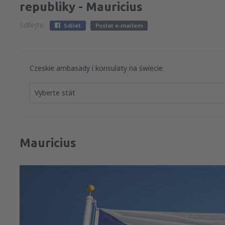
republiky - Mauricius
Sdílejte:
Sdílet
Poslat e-mailem
Czeskie ambasady i konsulaty na świecie
Vyberte stát
Mauricius