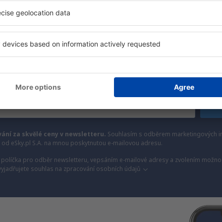
méně
y, dovolené, eurovíkendy - získejte informace o j
akčních letenkách dříve než kdokoli jiný.
láme jen to nejlepší, máte naše čestné cestovate
Z
vání za skvělé ceny v newsletteru.
Souhlasím s odběrem marketingových i
) od eSky.pl S.A. na mnou poskytnutou e-mailovou adresu.
políčka pro odběr newsletteru, vepsáním e-mailové adresy a zvolením možnos
vyjadřujete souhlas na zpracování osobních údajů