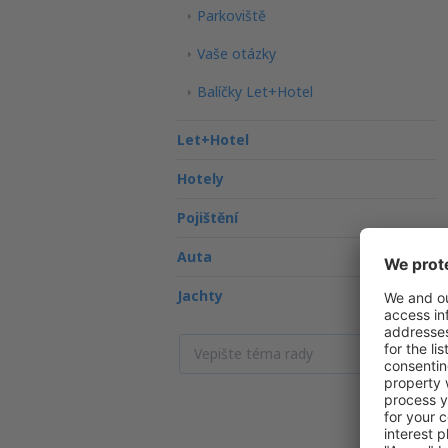
Parkoviště
Vaše otázky
Balíčky Let+Hotel
Let+Hotel
Hotely
Pojištění
Auta
Jachty