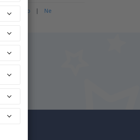
dali?
Ano
|
Ne
na
íce za