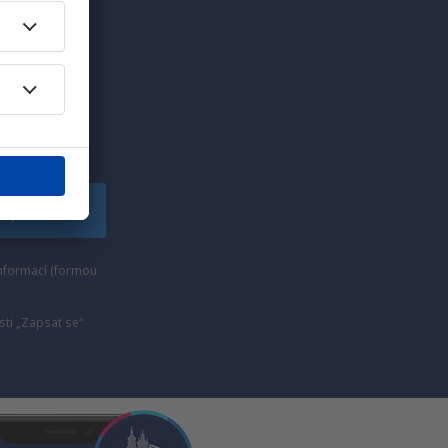
edinečných
lské!
apsat se
nformací (formou
ti „Zapsat se“