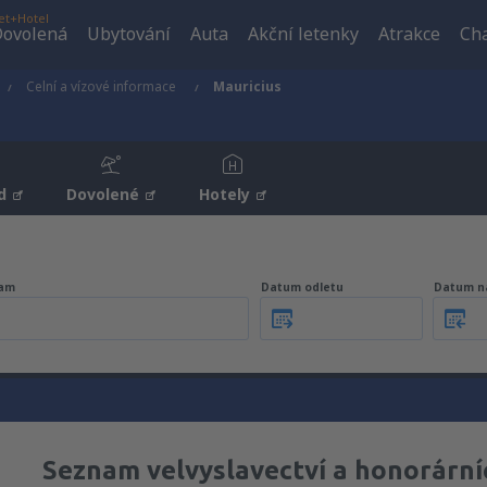
et+Hotel
ovolená
Ubytování
Auta
Akční letenky
Atrakce
Cha
Celní a vízové informace
Mauricius
d
Dovolené
Hotely
am
Datum odletu
Datum n
Seznam velvyslavectví a honorární