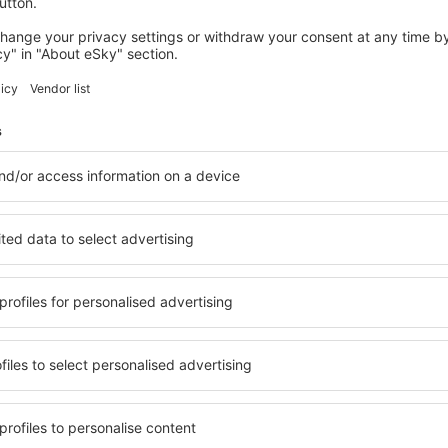
Mauricius - Honorární konzulát Port Loui
(Consulate of the Czech Republic)
MFD Business Centre, Freeport Zone 5, Mer Rouge, Port Loui
Telefon +230 206 3988
Fax +230 206 3990
portlouis@honorary.mzv.cz aeromru@intnet.mu
Vedoucí úřadu: Pan Gulshan Jugroo
Konzulární působnost: pro Mauricijskou republiku
Časový posun: +2 hod v době letního času, +3 hod v době zim
Článek byl vytvořen pomocí umělé inteligence. Tipy a návrhy v tomto člán
informačním a pomocným účelům a nemohou tvořit základ pro žádné ná