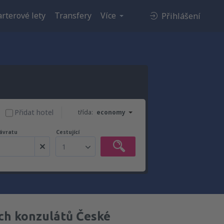
rterové lety
Transfery
Více
Přihlášení
Přidat hotel
třída:
economy
ávratu
Cestující
1
ch konzulátů České