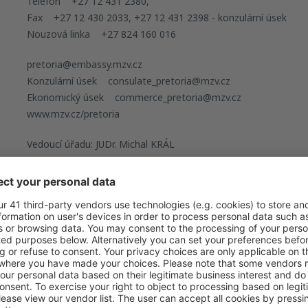
Telefon +27 12 431 2380,
Fax +27 12 430 2033, +27 12 431 2398 - konzulární úsek
Nouzová linka +27 824 160 016
pretoria@embassy.mzv.cz
Konzulární úsek consulate_pretoria@mzv.cz
Ekonomický úsek commerce_pretoria@mzv.cz
www.mzv.cz/pretoria
Vedoucí úřadu: JUDr. Michal KRÁL
Diplomatická působnost: DIPLOMATICKÁ A KONZULÁRNÍ pro Ji
republiku, Lesothské království, Mauricijskou republiku, Namibij
Angolskou republiku, Madagaskarskou republiku
Časový posun: 0 hod v době letního času, +1 hod v době zimn
Provozní hodiny úřadu: pondělí - pátek 07.45 - 16.15
úřední hodiny pro veřejnost - KO: pondělí - čtvrtek 09.00 - 12.0