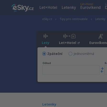
Let+Hotel
L
Let+Hotel
Letenky
Eurovíkend
D
eSky.cz
Tipy pro cestovatele
Letenky
Lety
Let+Hotel
Eurovíken
Zpáteční
Jednosměrná
Odkud
K
Letenky