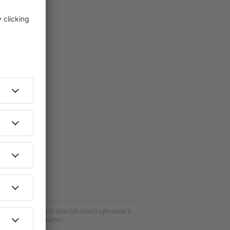
s
s
ního času
ku a souvisejících článcích slouží výhradně k
roky vůči {siteName}.