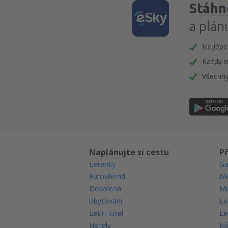
Stáhně
a plán
Nejlépe
Každý d
Všechny
Naplánujte si cestu
Př
Letenky
Ga
Eurovíkend
Mo
Dovolená
Mu
Ubytování
Le
Let+Hotel
Le
Hotely
Ná