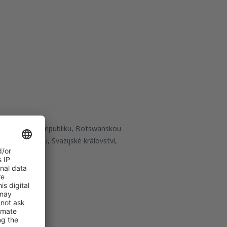
hoafrickou republiku, Botswanskou
skou republiku, Svazijské království,
ího času
0