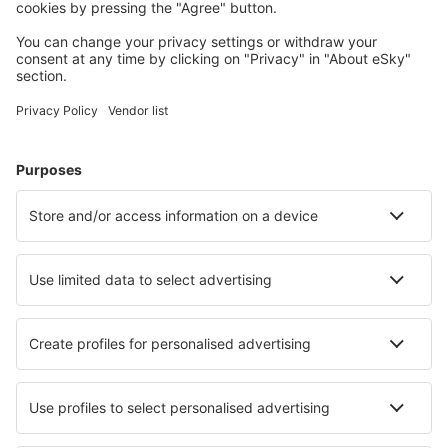
Naplánujte si cestu
Letenky
Eurovíkend
Dovolená
Ubytování
Let+Hotel
Hotely
Transfery
Sportovní události
Přečtěte si více
Garance nejnižší ceny
Mobilní aplikace
Letecké společnosti