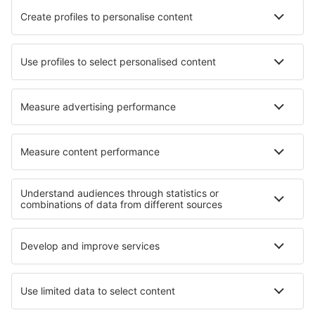
Ryanair
Wizz Air
easyJet
Lufthansa
KLM
O eSky
Všeobecné podmínky
Moje rezervace
Politika ochrany soukromí
Podpora a kontakt