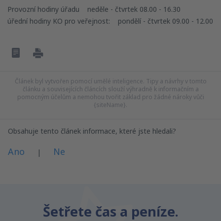
Provozní hodiny úřadu neděle - čtvrtek 08.00 - 16.30
úřední hodiny KO pro veřejnost: pondělí - čtvrtek 09.00 - 12.00
Článek byl vytvořen pomocí umělé inteligence. Tipy a návrhy v tomto
článku a souvisejících článcích slouží výhradně k informačním a
pomocným účelům a nemohou tvořit základ pro žádné nároky vůči
{siteName}.
Obsahuje tento článek informace, které jste hledali?
Ano
Ne
|
Myslím, že tenhle článek:
Je nejasný
Šetřete čas a peníze.
Obsahuje nepřesné informace