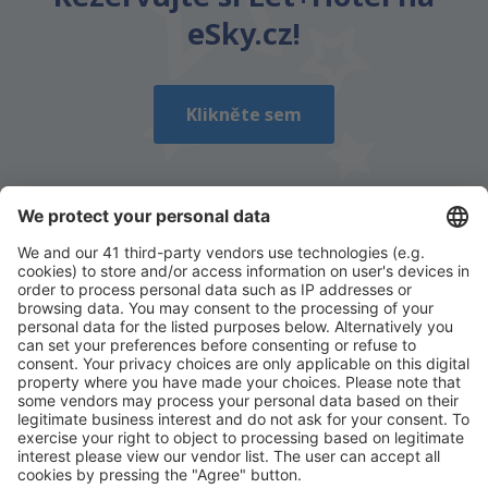
Je moc dlouhý
eSky.cz!
Odeslat
Klikněte sem
Stáhněte si naši aplikaci
a plánujte své cesty
pohodlně