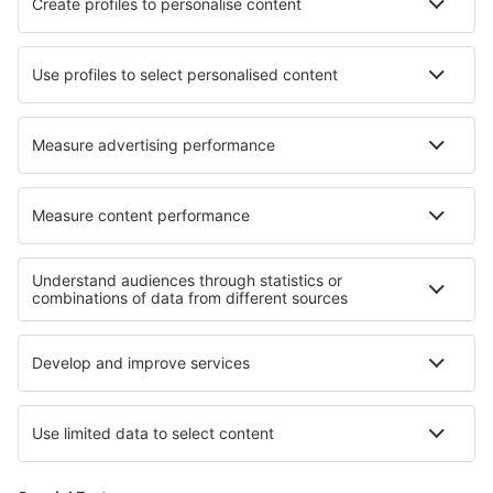
Ryanair
Wizz Air
easyJet
Lufthansa
KLM
O eSky
Všeobecné podmínky
Moje rezervace
Politika ochrany soukromí
Podpora a kontakt