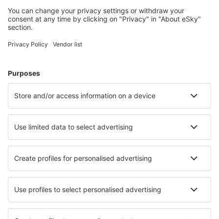
Naplánujte si cestu
Letenky
Eurovíkend
Dovolená
Ubytování
Let+Hotel
Hotely
Transfery
Sportovní události
Přečtěte si více
Garance nejnižší ceny
Mobilní aplikace
Letecké společnosti