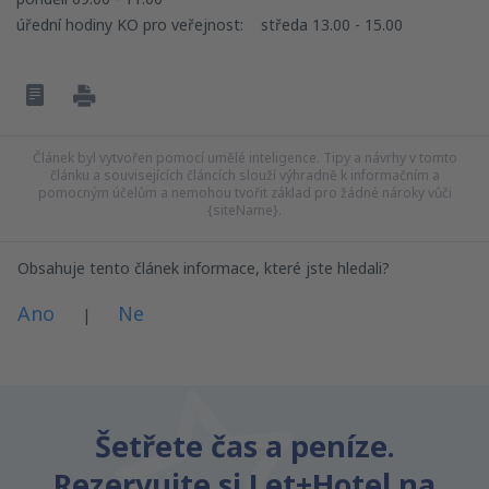
úřední hodiny KO pro veřejnost: středa 13.00 - 15.00
Článek byl vytvořen pomocí umělé inteligence. Tipy a návrhy v tomto
článku a souvisejících článcích slouží výhradně k informačním a
pomocným účelům a nemohou tvořit základ pro žádné nároky vůči
{siteName}.
Obsahuje tento článek informace, které jste hledali?
Ano
Ne
|
Myslím, že tenhle článek:
Je nejasný
Šetřete čas a peníze.
Obsahuje nepřesné informace
Rezervujte si Let+Hotel na
Nevyčerpává téma