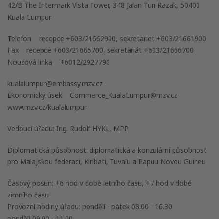
42/B The Intermark Vista Tower, 348 Jalan Tun Razak, 50400
Kuala Lumpur
Telefon recepce +603/21662900, sekretariet +603/21661900
Fax recepce +603/21665700, sekretariát +603/21666700
Nouzová linka +6012/2927790
kualalumpur@embassy.mzv.cz
Ekonomický úsek Commerce_KualaLumpur@mzv.cz
www.mzv.cz/kualalumpur
Vedoucí úřadu: Ing. Rudolf HYKL, MPP
Diplomatická působnost: diplomatická a konzulární působnost
pro Malajskou federaci, Kiribati, Tuvalu a Papuu Novou Guineu
Časový posun: +6 hod v době letního času, +7 hod v době
zimního času
Provozní hodiny úřadu: pondělí - pátek 08.00 - 16.30
pondělí 09.00 - 11.00