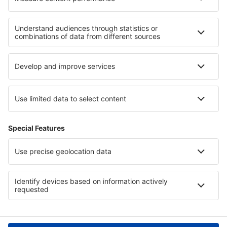
Moje rezervace
Politika ochrany soukromí
Podpora a kontakt
Země
Mezinárodní web-stránky
eSky.eu
eSky.com
eDestinos.com