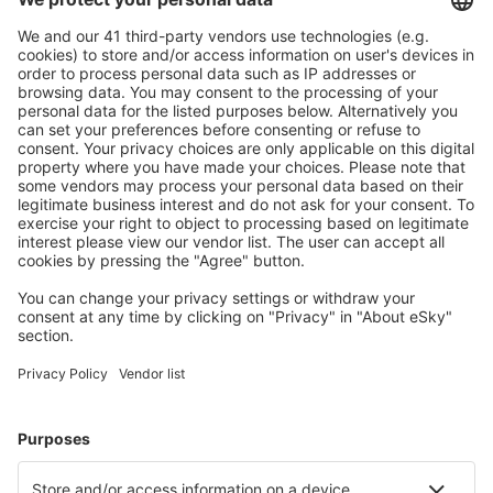
Stáhněte si naši aplikaci
a plánujte své cesty
pohodlně
Naplánujte si cestu
Letenky
Eurovíkend
Dovolená
Ubytování