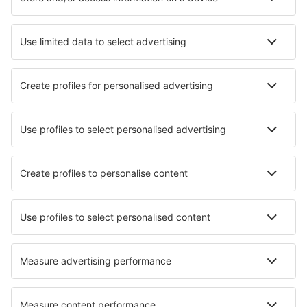
Let+Hotel
Hotely
Transfery
Sportovní události
Přečtěte si více
Garance nejnižší ceny
Mobilní aplikace
Letecké společnosti
Ryanair
Wizz Air
easyJet
Lufthansa
KLM
O eSky
Všeobecné podmínky