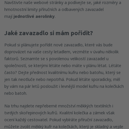
Navštivte naše webové stránky a podívejte se, jaké rozměry a
hmotnostní limity příručních a odbavených zavazadel
mají
jednotlivé aerolinky
.
Jaké zavazadlo si mám pořídit?
Pokud si plánujete pořídit nové zavazadlo, které vás bude
doprovázet na vaše cesty letadlem, vezměte v úvahu několik
faktorů. Seznamte se s povolenou velikostí zavazadel u
společností, se kterými létáte nebo máte v plánu létat. Létáte
často? Dejte přednost kvalitnímu kufru nebo batohu, který se
jen tak neotluče nebo nepotrhá. Pokud létáte sporadicky, měl
by vám na pár letů posloužit i levnější model kufru na kolečkách
nebo batoh.
Na trhu najdete nepřeberné množství měkkých textilních i
tvrdých skořepinových kufrů. Kvalitní kolečka a zámek však
ocení každý cestovatel. Pokud vybíráte příruční zavazadlo,
můžete zvolit měkký kufr na kolečkách, který je skladný a vejde