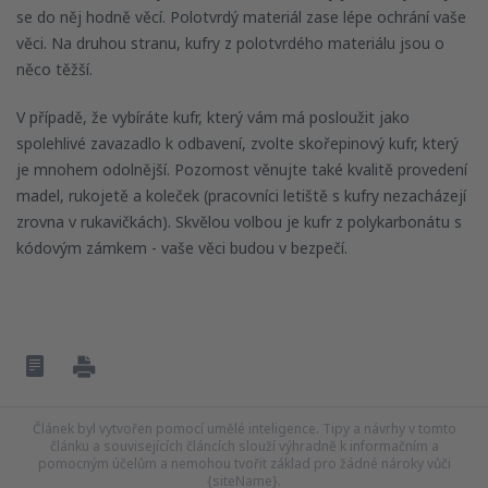
se do něj hodně věcí. Polotvrdý materiál zase lépe ochrání vaše
věci. Na druhou stranu, kufry z polotvrdého materiálu jsou o
něco těžší.
V případě, že vybíráte kufr, který vám má posloužit jako
spolehlivé zavazadlo k odbavení, zvolte skořepinový kufr, který
je mnohem odolnější. Pozornost věnujte také kvalitě provedení
madel, rukojetě a koleček (pracovníci letiště s kufry nezacházejí
zrovna v rukavičkách). Skvělou volbou je kufr z polykarbonátu s
kódovým zámkem - vaše věci budou v bezpečí.
Článek byl vytvořen pomocí umělé inteligence. Tipy a návrhy v tomto
článku a souvisejících článcích slouží výhradně k informačním a
pomocným účelům a nemohou tvořit základ pro žádné nároky vůči
{siteName}.