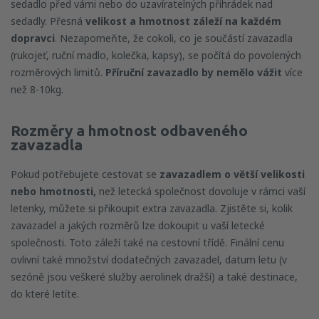
sedadlo před vámi nebo do uzavíratelných přihrádek nad
sedadly. Přesná
velikost a hmotnost záleží na každém
dopravci
. Nezapomeňte, že cokoli, co je součástí zavazadla
(rukojeť, ruční madlo, kolečka, kapsy), se počítá do povolených
rozměrových limitů.
Příruční zavazadlo by nemělo vážit
více
než 8-10kg.
Rozměry a hmotnost odbaveného
zavazadla
Pokud potřebujete cestovat se
zavazadlem o větší velikosti
nebo hmotnosti
,
než letecká společnost dovoluje v rámci vaší
letenky, můžete si přikoupit extra zavazadla. Zjistěte si, kolik
zavazadel a jakých rozměrů lze dokoupit u vaší letecké
společnosti. Toto záleží také na cestovní třídě. Finální cenu
ovlivní také množství dodatečných zavazadel, datum letu (v
sezóně jsou veškeré služby aerolinek dražší) a také destinace,
do které letíte.