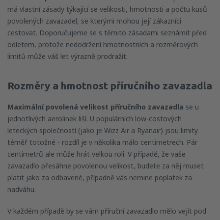
má vlastní zásady týkající se velikosti, hmotnosti a počtu kusů
povolených zavazadel, se kterými mohou její zákazníci
cestovat. Doporučujeme se s těmito zásadami seznámit před
odletem, protože nedodržení hmotnostních a rozměrových
limitů může váš let výrazně prodražit.
Rozměry a hmotnost příručního zavazadla
Maximální povolená velikost příručního zavazadla
se u
jednotlivých aerolinek liší. U populárních low-costových
leteckých společností (jako je Wizz Air a Ryanair) jsou limity
téměř totožné - rozdíl je v několika málo centimetrech. Pár
centimetrů ale může hrát velkou roli. V případě, že vaše
zavazadlo přesáhne povolenou velikost, budete za něj muset
platit jako za odbavené, případně vás nemine poplatek za
nadváhu.
V každém případě by se vám příruční zavazadlo mělo vejít pod