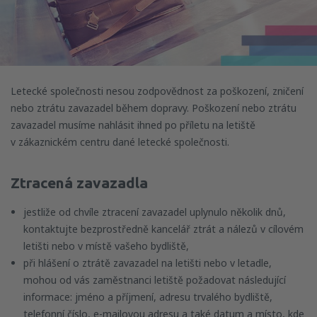
Letecké společnosti nesou zodpovědnost za poškození, zničení
nebo ztrátu zavazadel během dopravy. Poškození nebo ztrátu
zavazadel musíme nahlásit ihned po příletu na letiště
v zákaznickém centru dané letecké společnosti.
Ztracená zavazadla
jestliže od chvíle ztracení zavazadel uplynulo několik dnů,
kontaktujte bezprostředně kancelář ztrát a nálezů v cílovém
letišti nebo v místě vašeho bydliště,
při hlášení o ztrátě zavazadel na letišti nebo v letadle,
mohou od vás zaměstnanci letiště požadovat následující
informace: jméno a příjmení, adresu trvalého bydliště,
telefonní číslo, e-mailovou adresu a také datum a místo, kde