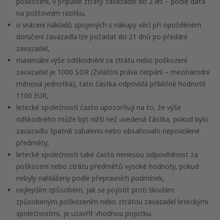
poškození, v případě ztráty zavazadel do 2 let – podle data
na poštovním razítku,
o vrácení nákladů spojených s nákupy věcí při opožděném
doručení zavazadla lze požádat do 21 dnů po předání
zavazadel,
maximální výše odškodnění za ztrátu nebo poškození
zavazadel je 1000 SDR (Zvláštní práva čerpání – mezinárodní
měnová jednotka), tato částka odpovídá přibližně hodnotě
1100 EUR,
letecké společnosti často upozorňují na to, že výše
odškodného může být nižší než uvedená částka, pokud bylo
zavazadlo špatně zabaleno nebo obsahovalo nepovolené
předměty,
letecké společnosti také často nenesou odpovědnost za
poškození nebo ztrátu předmětů vysoké hodnoty, pokud
nebyly nahlášeny podle přepravních podmínek,
nejlepším způsobem, jak se pojistit proti škodám
způsobeným poškozením nebo ztrátou zavazadel leteckými
společnostmi, je uzavřít vhodnou pojistku.