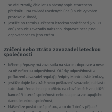
se věci ztratily, číslo letu a přesný popis ztraceného
předmětu. Na základě uvedených údajů bude vytvořen
protokol o škodě,
jestliže po termínu určeném leteckou společností (kol. 21
dnů) nebude zavazadlo nalezeno, dopravce nese plnou
odpovědnost za jeho ztrátu.
Zničení nebo ztráta zavazadel leteckou
společností
během přepravy má zavazadla na starost dopravce a nese
za ně veškerou odpovědnost. Otázky odpovědnosti a
poškození zavazadel regulují předpisy Montrealské úmluvy,
jestliže dojde ke ztrátě nebo poškození zavazadel, nahlaste
tuto skutečnost ihned po příletu na cílové letiště v nejbližší
kanceláři letecké společnosti nebo u agenta zastupujícího
danou leteckou společnost,
hlášení lze poslat také poštou, a to do 7 dnů v případě