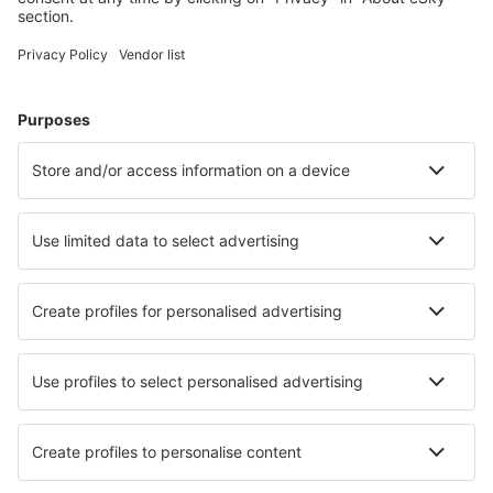
Naplánujte si cestu
Letenky
Eurovíkend
Dovolená
Ubytování
Let+Hotel
Hotely
Transfery
Sportovní události
Přečtěte si více
Garance nejnižší ceny
Mobilní aplikace
Letecké společnosti
Ryanair
Wizz Air