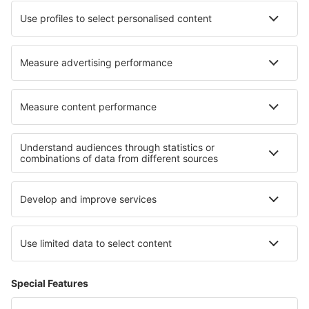
easyJet
Lufthansa
KLM
O eSky
Všeobecné podmínky
Moje rezervace
Politika ochrany soukromí
Podpora a kontakt
Země