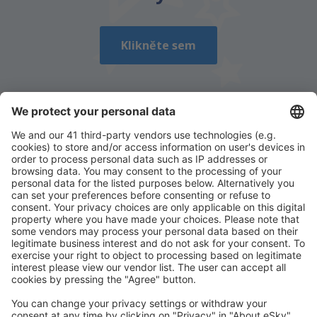
Odeslat
Klikněte sem
Stáhněte si naši aplikaci
a plánujte své cesty
pohodlně