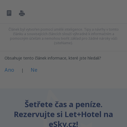
Článek byl vytvořen pomocí umělé inteligence. Tipy a návrhy v tomto
článku a souvisejících článcích slouží výhradně k informačním a
pomocným účelům a nemohou tvořit základ pro žádné nároky vůči
{siteName}.
Obsahuje tento článek informace, které jste hledali?
Ano
Ne
|
Myslím, že tenhle článek:
Je nejasný
Šetřete čas a peníze.
Obsahuje nepřesné informace
Rezervujte si Let+Hotel na
Nevyčerpává téma
Je moc dlouhý
eSky.cz!