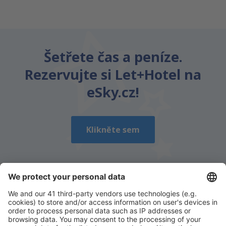
z
Praha, Vaclav Havel
(PRG)
3144
OD
CZK
Šetřete čas a peníze.
Rezervujte si Let+Hotel na
eSky.cz!
Klikněte sem