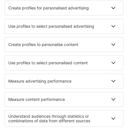
Přečtěte si více
Garance nejnižší ceny
Mobilní aplikace
Letecké společnosti
Ryanair
Wizz Air
easyJet
Lufthansa
KLM
O eSky
Všeobecné podmínky
Moje rezervace
Politika ochrany soukromí
Podpora a kontakt