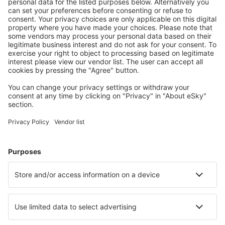
Stáhněte si naši aplikaci
a plánujte své cesty
pohodlně
Naplánujte si cestu
Letenky
Eurovíkend
Dovolená
Ubytování
Let+Hotel
Hotely
Transfery
Sportovní události