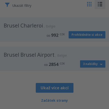
Ukazát filtry
Brusel Charleroi
Belgie
992
CZK
Prohlédněte si akce
OD
Brusel Brusel Airport
Belgie
2854
CZK
3 nabídky
OD
z
Krakov, Balice
(KRK)
2854
OD
CZK
Ukaž více akcí
z
Praha, Vaclav Havel
(PRG)
Začátek strany
3144
OD
CZK