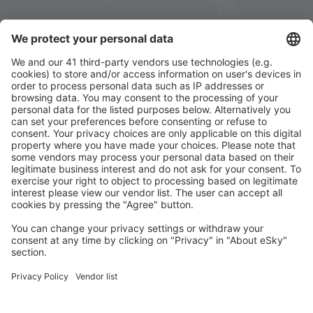
Stáhněte si naši aplikaci
a plánujte své cesty
pohodlně
Naplánujte si cestu
Letenky
Eurovíkend
Dovolená