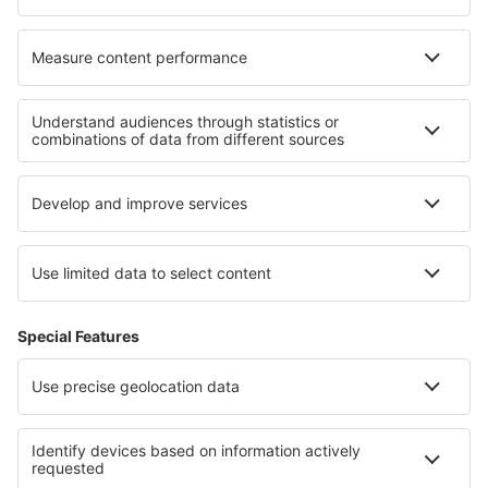
O eSky
Všeobecné podmínky
Moje rezervace
Politika ochrany soukromí
Podpora a kontakt
Země
Mezinárodní web-stránky
eSky.eu
eSky.com
eDestinos.com