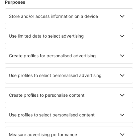
Ubytování
Let+Hotel
Hotely
Transfery
Sportovní události
Přečtěte si více
Garance nejnižší ceny
Mobilní aplikace
Letecké společnosti
Ryanair
Wizz Air
easyJet
Lufthansa
KLM