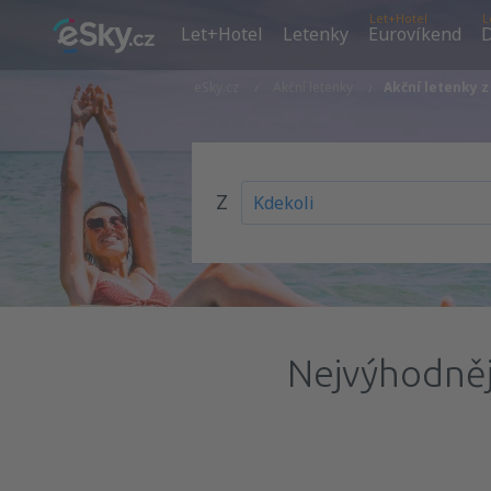
Let+Hotel
L
Let+Hotel
Letenky
Eurovíkend
D
eSky.cz
Akční letenky
Akční letenky 
Z
Nejvýhodnějš