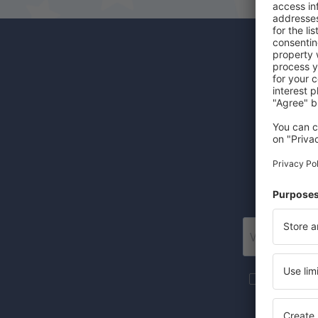
Odběr
Levné let
Posí
Více cesto
newsletteru
Zaznačením 