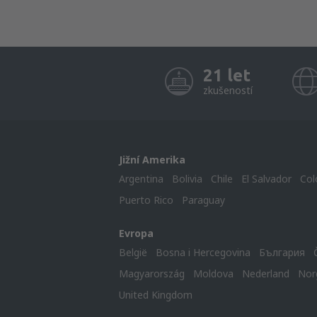
21 let
zkušeností
Jižní Amerika
Argentina
Bolivia
Chile
El Salvador
Col
Puerto Rico
Paraguay
Evropa
België
Bosna i Hercegovina
България
Magyarország
Moldova
Nederland
Nor
United Kingdom