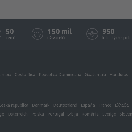
50
150 mil
950
zemí
uživatelů
leteckých spole
ombia
Costa Rica
República Dominicana
Guatemala
Honduras
Česká republika
Danmark
Deutschland
Espańa
France
Ελλάδα
ge
Österreich
Polska
Portugal
Srbija
România
Sverige
Slove