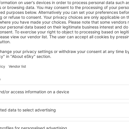
atelé newsletteru cestují v
méně
y, dovolené, eurovíkendy - získejte informace o j
akčních letenkách dříve než kdokoli jiný.
láme jen to nejlepší, máte naše čestné cestovate
Z
vání za skvělé ceny v newsletteru.
Souhlasím s odběrem marketingových i
) od eSky.pl S.A. na mnou poskytnutou e-mailovou adresu.
políčka pro odběr newsletteru, vepsáním e-mailové adresy a zvolením možnos