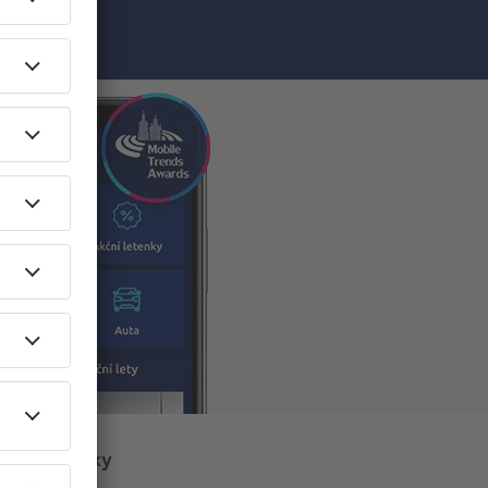
O eSky
O nás