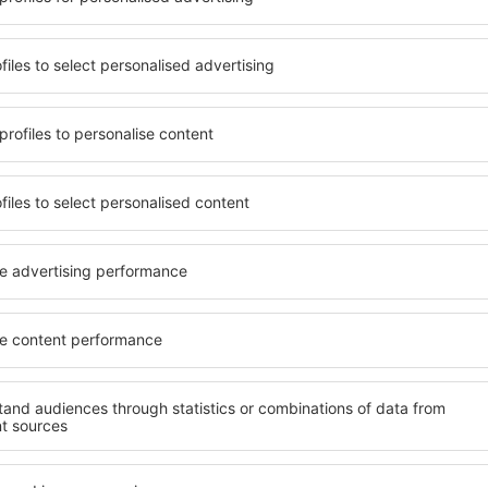
vyjadřujete souhlas na zpracování osobních údajů
te si naši aplikaci
ujte své cesty pohodlně
 hodnocená aplikace v kategorii cestování
en nové nabídky na dosah ruky
 vaše rezervace na jednom místě
ečtěte si více
Letecké společnosti
rance nejnižší ceny
Ryanair