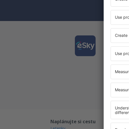
(současně) 
Stáhně
a plán
Nejlépe
Každý d
Všechny
Naplánujte si cestu
Př
Letenky
Ga