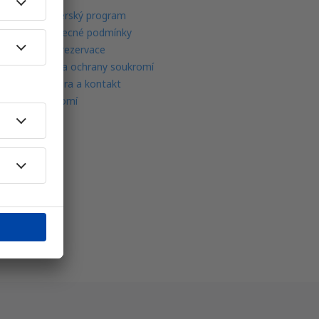
Partnerský program
Všeobecné podmínky
Moje rezervace
Politika ochrany soukromí
Podpora a kontakt
Soukromí