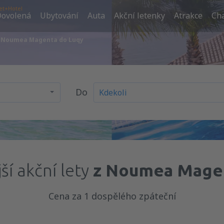
et+Hotel
ovolená
Ubytování
Auta
Akční letenky
Atrakce
Cha
z Noumea Magenta do Luqy
Do
í akční lety
z Noumea Magen
Cena za 1 dospělého zpáteční