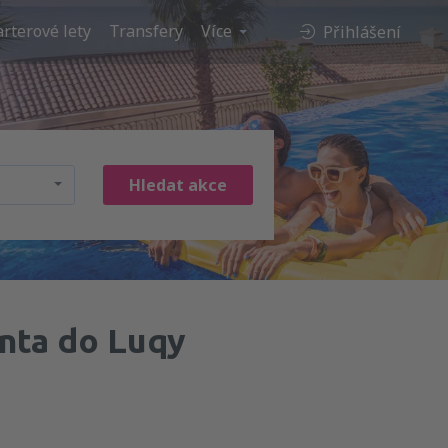
rterové lety
Transfery
Více
Přihlášení
Hledat akce
ta do Luqy