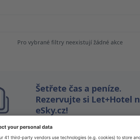
Pro vybrané filtry neexistují žádné akce
Šetřete čas a peníze.
Rezervujte si Let+Hotel 
eSky.cz!
Klikněte sem