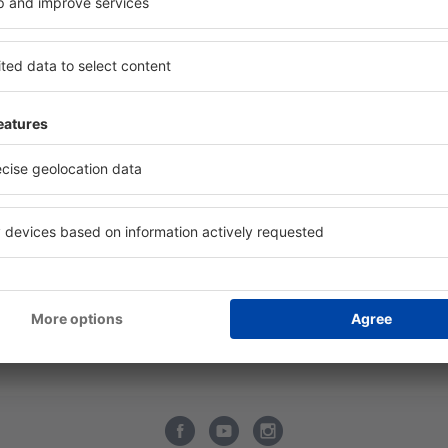
bilní aplikace
Wizz Air
ltiLine
easyJet
tový radar
Lufthansa
vné letecké společnosti
KLM
rodní letecké společnosti
Austrian Airlines
cenze leteckých společností
Vueling
tiště
LOT
cenze letišť
Turkish Airlines
formace o zavazadlech
SWISS Airlines
Q - Tipy pro cestovatele