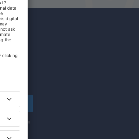
íce za
edinečných
lské!
apsat se
nformací (formou
ti „Zapsat se“