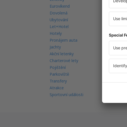
Eurovíkend
Mo
Dovolená
Mu
Ubytování
Le
Let+Hotel
Le
Hotely
Ná
Pronájem auta
Re
Jachty
Le
Akční letenky
Re
Charterové lety
In
Pojištění
FA
Parkoviště
Transfery
Atrakce
Sportovní události