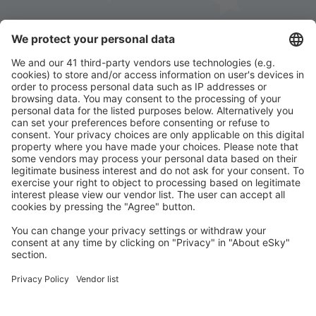
Stáhněte si naši aplikaci
a plánujte své cesty
pohodlně
Naplánujte si cestu
Letenky
Eurovíkend
Dovolená