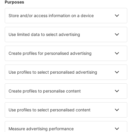
Ubytování
Let+Hotel
Hotely
Transfery
Sportovní události
Přečtěte si více
Garance nejnižší ceny
Mobilní aplikace
Letecké společnosti
Ryanair
Wizz Air
easyJet
Lufthansa
KLM