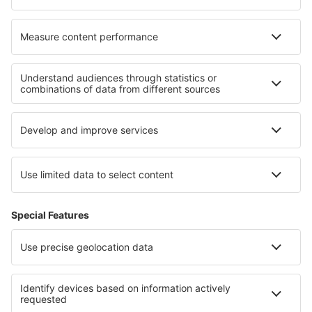
O eSky
Všeobecné podmínky
Moje rezervace
Politika ochrany soukromí
Podpora a kontakt
Země
Mezinárodní web-stránky
eSky.eu
eSky.com
eDestinos.com