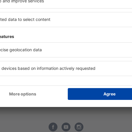
bilní aplikace
Wizz Air
ltiLine
easyJet
tový radar
Lufthansa
vné letecké společnosti
KLM
rodní letecké společnosti
Austrian Airlines
cenze leteckých společností
Vueling
tiště
LOT
cenze letišť
Turkish Airlines
formace o zavazadlech
SWISS Airlines
Q - Tipy pro cestovatele