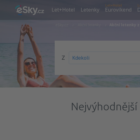
Let+Hotel
L
Let+Hotel
Letenky
Eurovíkend
D
eSky.cz
Akční letenky
Akční letenky 
Z
Nejvýhodnější 