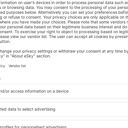
atelé newsletteru cestují v
méně
y, dovolené, eurovíkendy - získejte informace o j
akčních letenkách dříve než kdokoli jiný.
láme jen to nejlepší, máte naše čestné cestovate
Z
vání za skvělé ceny v newsletteru.
Souhlasím s odběrem marketingových i
) od eSky.pl S.A. na mnou poskytnutou e-mailovou adresu.
políčka pro odběr newsletteru, vepsáním e-mailové adresy a zvolením možnos