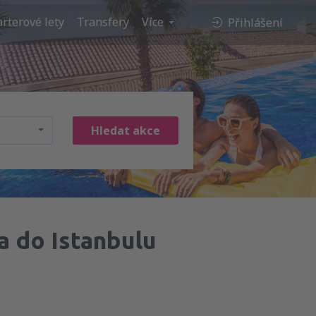
rterové lety
Transfery
Více
Přihlášení
Hledat akce
 do Istanbulu