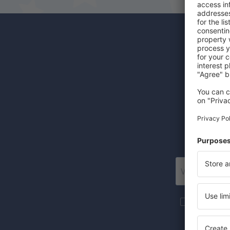
Odběr
Levné let
Posí
Více cesto
newsletteru
Zaznačením 