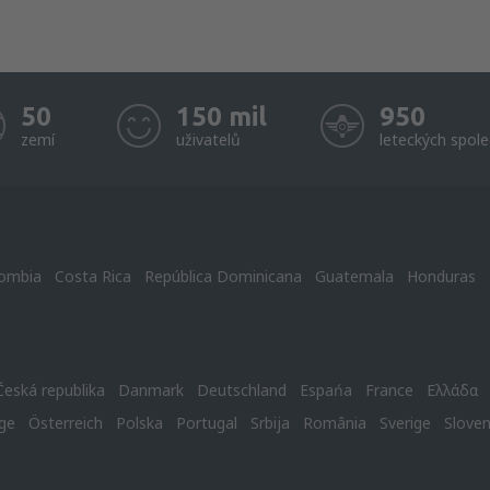
50
150 mil
950
zemí
uživatelů
leteckých spole
ombia
Costa Rica
República Dominicana
Guatemala
Honduras
Česká republika
Danmark
Deutschland
Espańa
France
Ελλάδα
ge
Österreich
Polska
Portugal
Srbija
România
Sverige
Slove