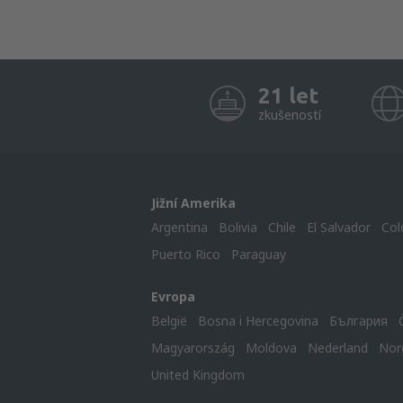
21 let
zkušeností
Jižní Amerika
Argentina
Bolivia
Chile
El Salvador
Col
Puerto Rico
Paraguay
Evropa
België
Bosna i Hercegovina
България
Magyarország
Moldova
Nederland
Nor
United Kingdom