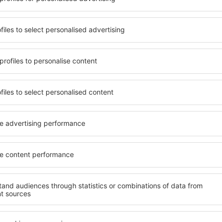
vyjadřujete souhlas na zpracování osobních údajů
te si naši aplikaci
ujte své cesty pohodlně
 hodnocená aplikace v kategorii cestování
en nové nabídky na dosah ruky
 vaše rezervace na jednom místě
ečtěte si více
Letecké společnosti
rance nejnižší ceny
Ryanair