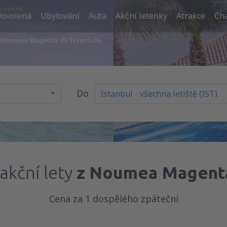
et+Hotel
ovolená
Ubytování
Auta
Akční letenky
Atrakce
Cha
z Noumea Magenta do Istanbulu
Do
akční lety
z Noumea Magenta
Cena za 1 dospělého zpáteční