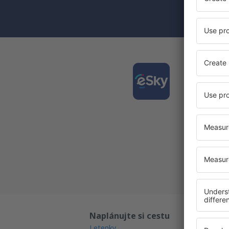
(současně) 
Stáhně
a plán
Nejlépe
Každý d
Všechny
Naplánujte si cestu
Př
Letenky
Ga