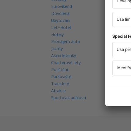
Eurovíkend
Mo
Dovolená
Mu
Ubytování
Le
Let+Hotel
Le
Hotely
Ná
Pronájem auta
Re
Jachty
Le
Akční letenky
Re
Charterové lety
In
Pojištění
FA
Parkoviště
Transfery
Atrakce
Sportovní události