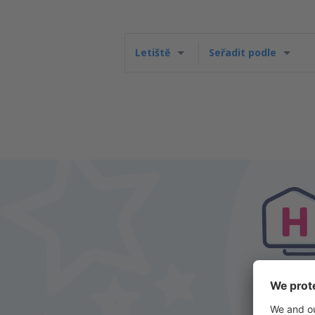
Letiště
Seřadit podle