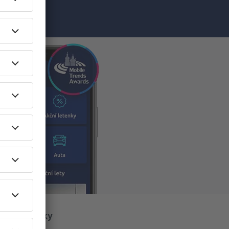
O eSky
O nás