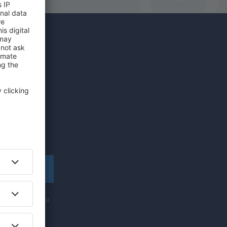
íce za
edinečných
lské!
apsat se
nformací (formou
ti „Zapsat se“