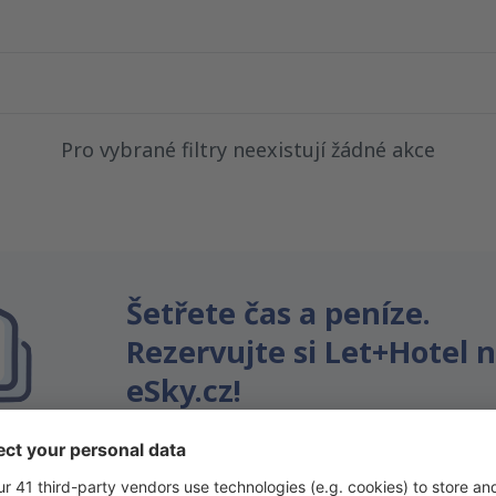
Pro vybrané filtry neexistují žádné akce
Šetřete čas a peníze.
Rezervujte si Let+Hotel 
eSky.cz!
Klikněte sem