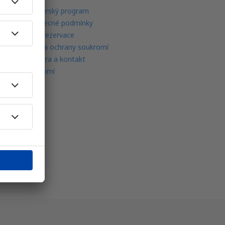
Partnerský program
Všeobecné podmínky
Moje rezervace
Politika ochrany soukromí
Podpora a kontakt
Soukromí