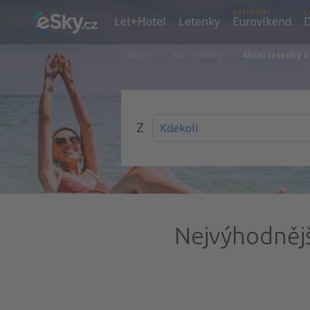
Let+Hotel
L
Let+Hotel
Letenky
Eurovíkend
D
eSky.cz
Akční letenky
Akční letenky
Z
Nejvýhodnějš