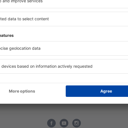
bilní aplikace
Wizz Air
ltiLine
easyJet
tový radar
Lufthansa
vné letecké společnosti
KLM
rodní letecké společnosti
Austrian Airlines
cenze leteckých společností
Vueling
tiště
LOT
cenze letišť
Turkish Airlines
formace o zavazadlech
SWISS Airlines
Q - Tipy pro cestovatele