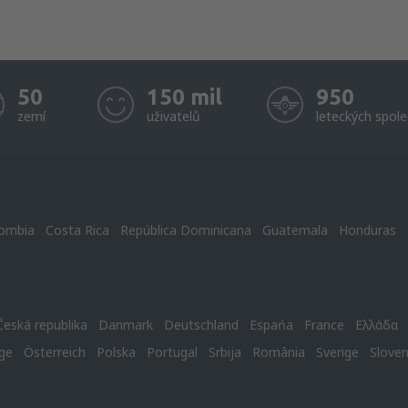
50
150 mil
950
zemí
uživatelů
leteckých spole
ombia
Costa Rica
República Dominicana
Guatemala
Honduras
Česká republika
Danmark
Deutschland
Espańa
France
Ελλάδα
ge
Österreich
Polska
Portugal
Srbija
România
Sverige
Slove