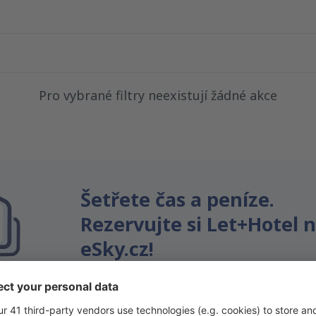
Pro vybrané filtry neexistují žádné akce
Šetřete čas a peníze.
Rezervujte si Let+Hotel 
eSky.cz!
Klikněte sem