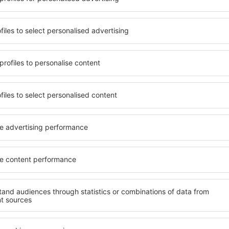
vyjadřujete souhlas na zpracování osobních údajů
te si naši aplikaci
ujte své cesty pohodlně
 hodnocená aplikace v kategorii cestování
en nové nabídky na dosah ruky
 vaše rezervace na jednom místě
ečtěte si více
Letecké společnosti
rance nejnižší ceny
Ryanair