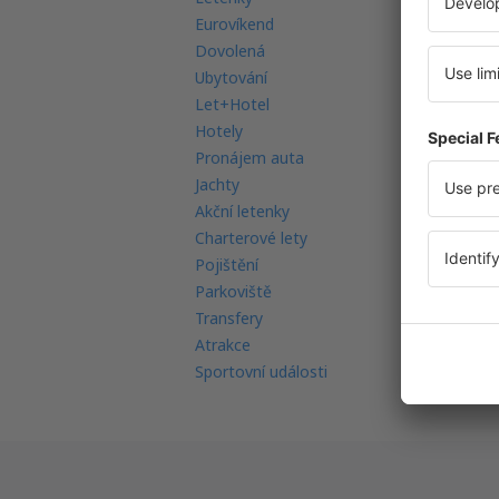
Eurovíkend
Mo
Dovolená
Mu
Ubytování
Le
Let+Hotel
Le
Hotely
Ná
Pronájem auta
Re
Jachty
Le
Akční letenky
Re
Charterové lety
In
Pojištění
FA
Parkoviště
Transfery
Atrakce
Sportovní události