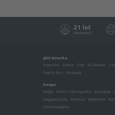
21 let
zkušeností
Jižní Amerika
Argentina
Bolivia
Chile
El Salvador
Col
Puerto Rico
Paraguay
Evropa
België
Bosna i Hercegovina
България
Magyarország
Moldova
Nederland
Nor
United Kingdom