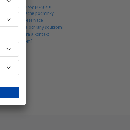
Partnerský program
Všeobecné podmínky
Moje rezervace
Politika ochrany soukromí
Podpora a kontakt
Soukromí