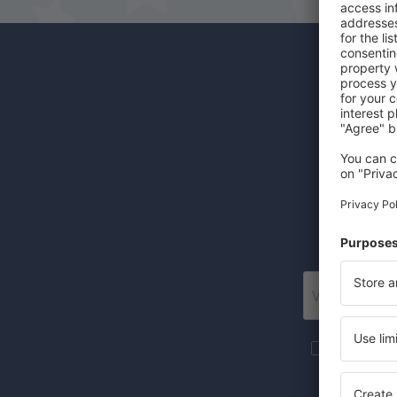
Odběr
Levné let
Posí
Více cesto
newsletteru
Zaznačením 