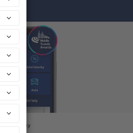
O eSky
O nás