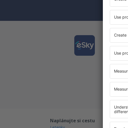
(současně) 
Stáhně
a plán
Nejlépe
Každý d
Všechny
Naplánujte si cestu
Př
Letenky
Ga