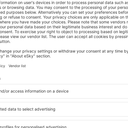
atelé newsletteru cestují v
méně
y, dovolené, eurovíkendy - získejte informace o j
akčních letenkách dříve než kdokoli jiný.
láme jen to nejlepší, máte naše čestné cestovate
Z
vání za skvělé ceny v newsletteru.
Souhlasím s odběrem marketingových i
) od eSky.pl S.A. na mnou poskytnutou e-mailovou adresu.
políčka pro odběr newsletteru, vepsáním e-mailové adresy a zvolením možnos