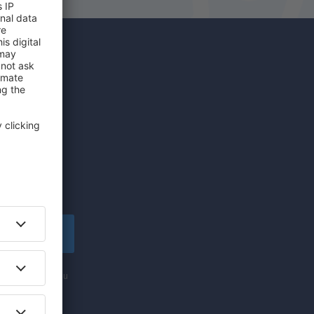
íce za
edinečných
lské!
apsat se
nformací (formou
ti „Zapsat se“