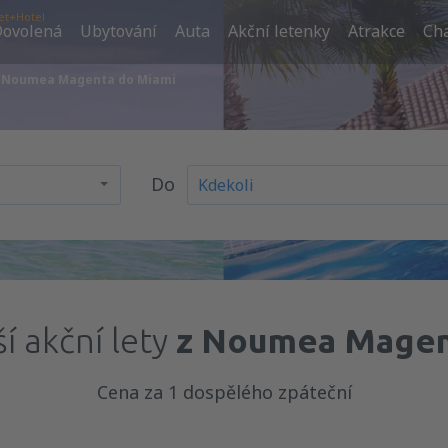
et+Hotel
ovolená
Ubytování
Auta
Akční letenky
Atrakce
Cha
 z Noumea Magenta do Miami
Do
í akční lety
z Noumea Magen
Cena za 1 dospělého zpáteční