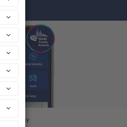
O eSky
O nás