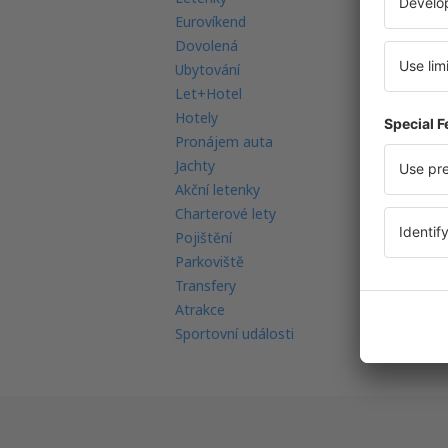
Eurovíkend
Mo
Dovolená
Mu
Ubytování
Le
Let+Hotel
Le
Hotely
Ná
Pronájem auta
Re
Jachty
Le
Akční letenky
Re
Charterové lety
In
Pojištění
FA
Parkoviště
Transfery
Atrakce
Sportovní události