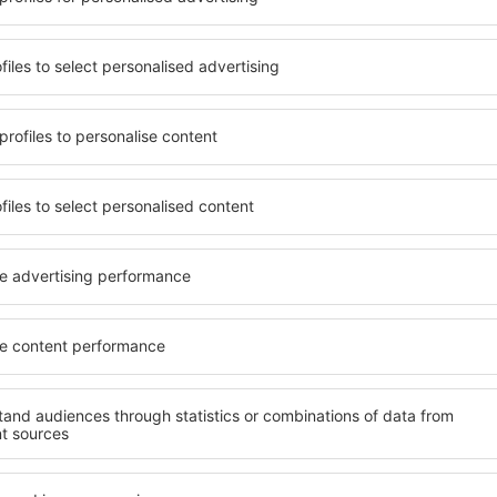
vyjadřujete souhlas na zpracování osobních údajů
te si naši aplikaci
ujte své cesty pohodlně
 hodnocená aplikace v kategorii cestování
en nové nabídky na dosah ruky
 vaše rezervace na jednom místě
ečtěte si více
Letecké společnosti
rance nejnižší ceny
Ryanair