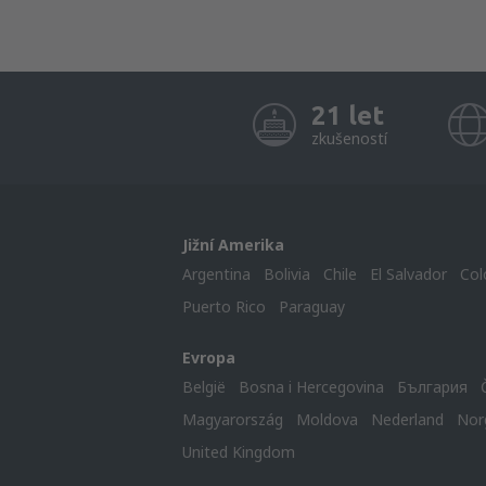
21 let
zkušeností
Jižní Amerika
Argentina
Bolivia
Chile
El Salvador
Col
Puerto Rico
Paraguay
Evropa
België
Bosna i Hercegovina
България
Magyarország
Moldova
Nederland
Nor
United Kingdom