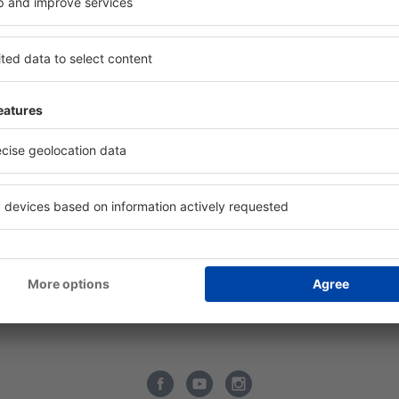
bilní aplikace
Wizz Air
ltiLine
easyJet
tový radar
Lufthansa
vné letecké společnosti
KLM
rodní letecké společnosti
Austrian Airlines
cenze leteckých společností
Vueling
tiště
LOT
cenze letišť
Turkish Airlines
formace o zavazadlech
SWISS Airlines
Q - Tipy pro cestovatele