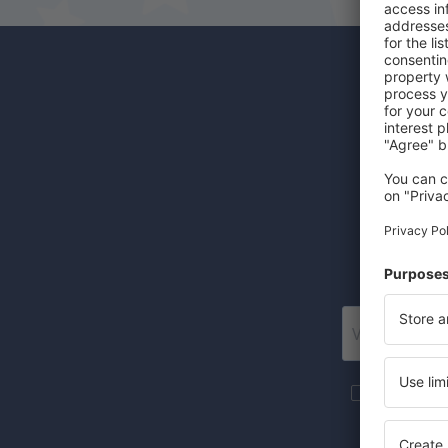
Odběr
Levné let
Posí
Více cesto
newsletteru
Zaznačením 