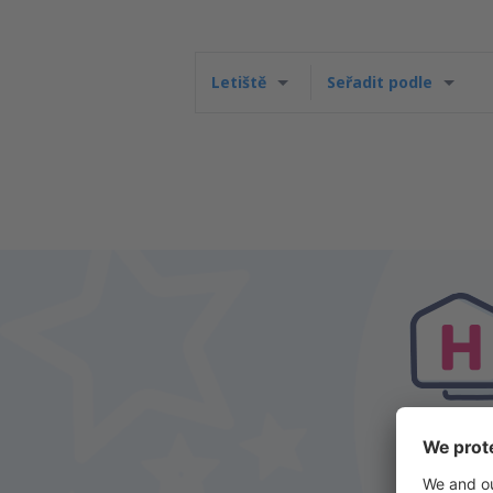
Letiště
Seřadit podle