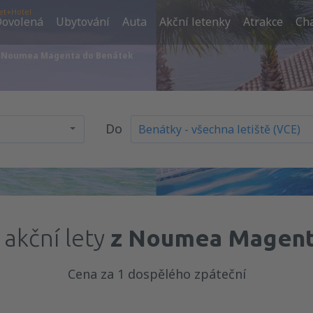
et+Hotel
ovolená
Ubytování
Auta
Akční letenky
Atrakce
Cha
 z Noumea Magenta do Benátek
Do
 akční lety
z Noumea Magent
Cena za 1 dospělého zpáteční