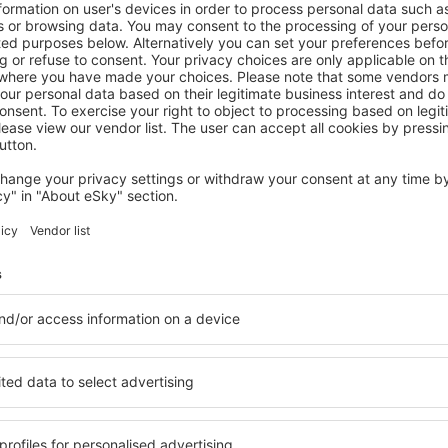
atelé newsletteru cestují v
méně
y, dovolené, eurovíkendy - získejte informace o j
akčních letenkách dříve než kdokoli jiný.
láme jen to nejlepší, máte naše čestné cestovate
Z
vání za skvělé ceny v newsletteru.
Souhlasím s odběrem marketingových i
) od eSky.pl S.A. na mnou poskytnutou e-mailovou adresu.
políčka pro odběr newsletteru, vepsáním e-mailové adresy a zvolením možnos