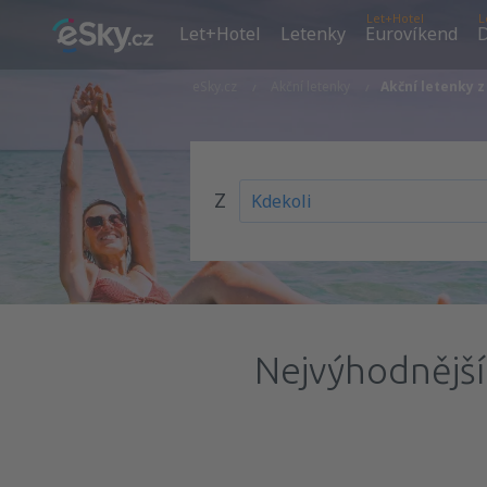
Let+Hotel
L
Let+Hotel
Letenky
Eurovíkend
D
eSky.cz
Akční letenky
Akční letenky
Z
Nejvýhodnější