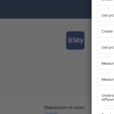
(současně) 
Stáhně
a plán
Nejlépe
Každý d
Všechny
Naplánujte si cestu
Př
Letenky
Ga