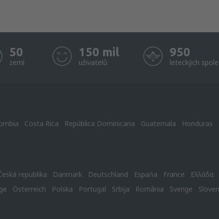
50
150 mil
950
zemí
uživatelů
leteckých spole
ombia
Costa Rica
República Dominicana
Guatemala
Honduras
Česká republika
Danmark
Deutschland
Espańa
France
Ελλάδα
ge
Österreich
Polska
Portugal
Srbija
România
Sverige
Slove