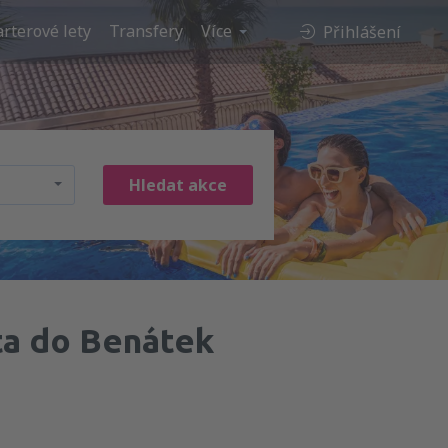
rterové lety
Transfery
Více
Přihlášení
Hledat akce
a do Benátek