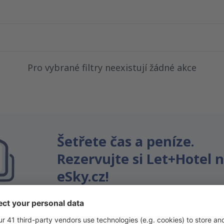
Pro vybrané filtry neexistují žádné akce
Šetřete čas a peníze.
Rezervujte si Let+Hotel 
eSky.cz!
Klikněte sem