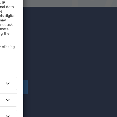
íce za
edinečných
lské!
apsat se
nformací (formou
ti „Zapsat se“