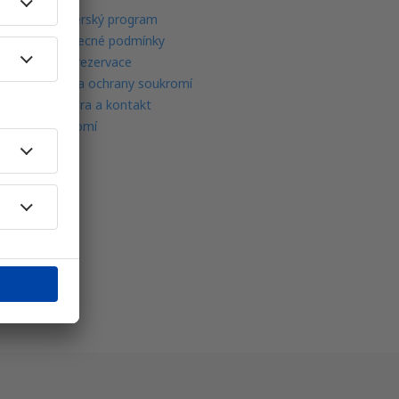
Partnerský program
Všeobecné podmínky
Moje rezervace
Politika ochrany soukromí
Podpora a kontakt
Soukromí