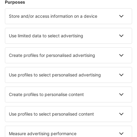
Ubytování
Let+Hotel
Hotely
Transfery
Sportovní události
Přečtěte si více
Garance nejnižší ceny
Mobilní aplikace
Letecké společnosti
Ryanair
Wizz Air
easyJet
Lufthansa
KLM