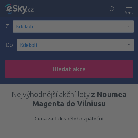
Menu
Z
Do
Hledat akce
Nejvýhodnější akční lety
z Noumea
Magenta do Vilniusu
Cena za 1 dospělého zpáteční