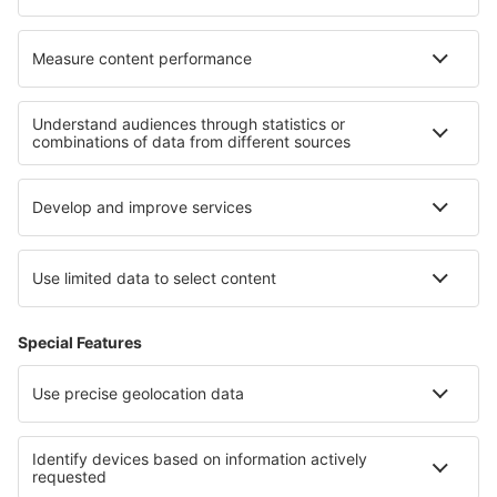
O eSky
Všeobecné podmínky
Moje rezervace
Politika ochrany soukromí
Podpora a kontakt
Země
Mezinárodní web-stránky
eSky.eu
eSky.com
eDestinos.com