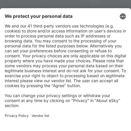
Stáhněte si naši aplikaci
a plánujte své cesty
pohodlně
Naplánujte si cestu
Letenky
Eurovíkend
Dovolená