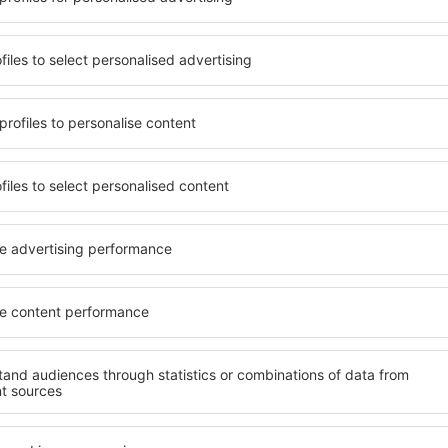
vyjadřujete souhlas na zpracování osobních údajů
te si naši aplikaci
ujte své cesty pohodlně
 hodnocená aplikace v kategorii cestování
en nové nabídky na dosah ruky
 vaše rezervace na jednom místě
ečtěte si více
Letecké společnosti
rance nejnižší ceny
Ryanair