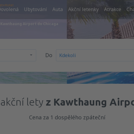
et+Hotel
ovolená
Ubytování
Auta
Akční letenky
Atrakce
Cha
z Kawthaung Airport do Chicaga
Do
akční lety
z Kawthaung Airpo
Cena za 1 dospělého zpáteční