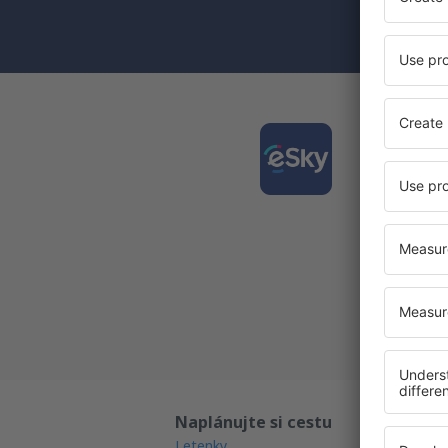
(současně) 
Stáhně
a plán
Nejlépe
Každý d
Všechny
Naplánujte si cestu
Př
Letenky
Ga