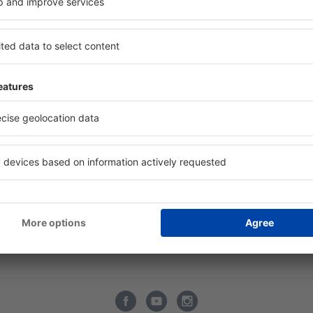
bilní aplikace
Wizz Air
ltiLine
easyJet
tový radar
Lufthansa
vné letecké společnosti
KLM
rodní letecké společnosti
Austrian Airlines
cenze leteckých společností
Vueling
tiště
LOT
cenze letišť
Turkish Airlines
formace o zavazadlech
SWISS Airlines
Q - Tipy pro cestovatele