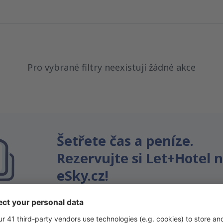
Pro vybrané filtry neexistují žádné akce
Šetřete čas a peníze.
Rezervujte si Let+Hotel 
eSky.cz!
Klikněte sem