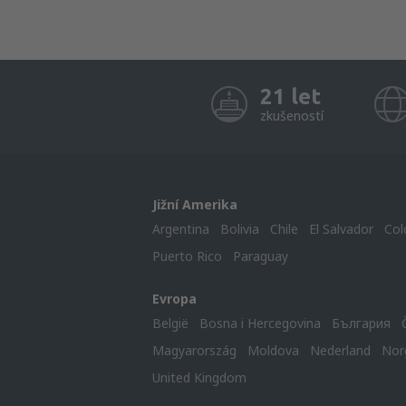
21 let
zkušeností
Jižní Amerika
Argentina
Bolivia
Chile
El Salvador
Col
Puerto Rico
Paraguay
Evropa
België
Bosna i Hercegovina
България
Magyarország
Moldova
Nederland
Nor
United Kingdom