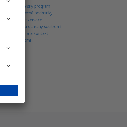
Partnerský program
Všeobecné podmínky
Moje rezervace
Politika ochrany soukromí
Podpora a kontakt
Soukromí