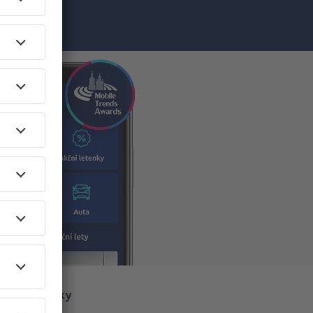
O eSky
O nás