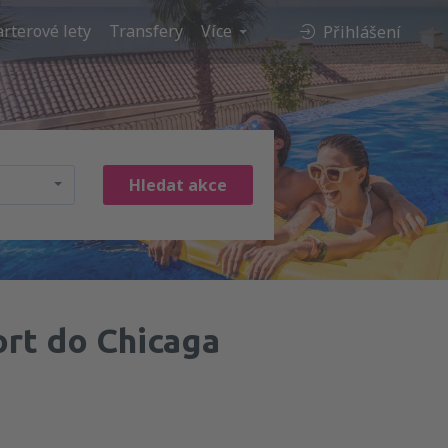
rterové lety
Transfery
Více
Přihlášení
Hledat akce
rt do Chicaga