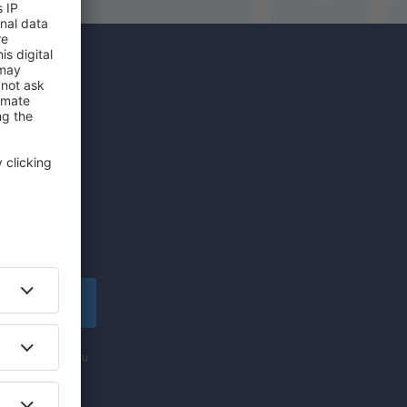
íce za
edinečných
lské!
apsat se
nformací (formou
ti „Zapsat se“