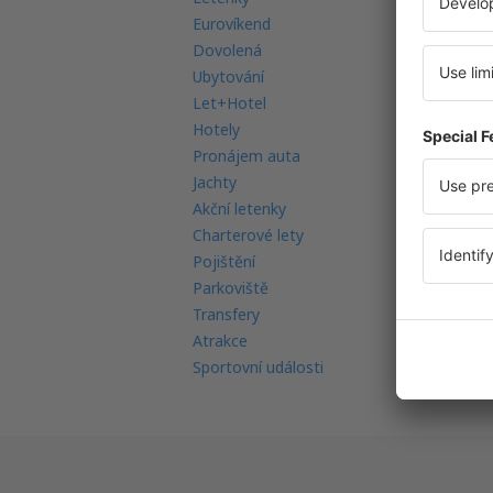
Eurovíkend
Mo
Dovolená
Mu
Ubytování
Le
Let+Hotel
Le
Hotely
Ná
Pronájem auta
Re
Jachty
Le
Akční letenky
Re
Charterové lety
In
Pojištění
FA
Parkoviště
Transfery
Atrakce
Sportovní události