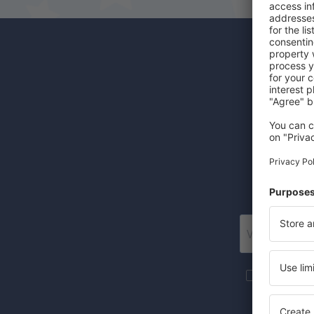
Odběr
Levné let
Posí
Více cesto
newsletteru
Zaznačením 