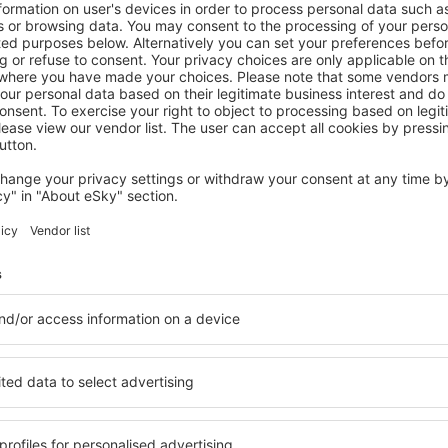
atelé newsletteru cestují v
méně
y, dovolené, eurovíkendy - získejte informace o j
akčních letenkách dříve než kdokoli jiný.
láme jen to nejlepší, máte naše čestné cestovate
Z
vání za skvělé ceny v newsletteru.
Souhlasím s odběrem marketingových i
) od eSky.pl S.A. na mnou poskytnutou e-mailovou adresu.
políčka pro odběr newsletteru, vepsáním e-mailové adresy a zvolením možnos