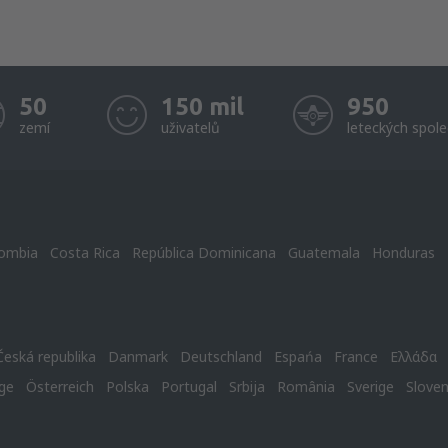
50
150 mil
950
zemí
uživatelů
leteckých spole
ombia
Costa Rica
República Dominicana
Guatemala
Honduras
Česká republika
Danmark
Deutschland
Espańa
France
Ελλάδα
ge
Österreich
Polska
Portugal
Srbija
România
Sverige
Slove