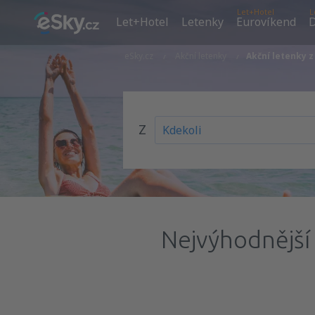
Let+Hotel
L
Let+Hotel
Letenky
Eurovíkend
D
eSky.cz
Akční letenky
Akční letenky 
Z
Nejvýhodnější 