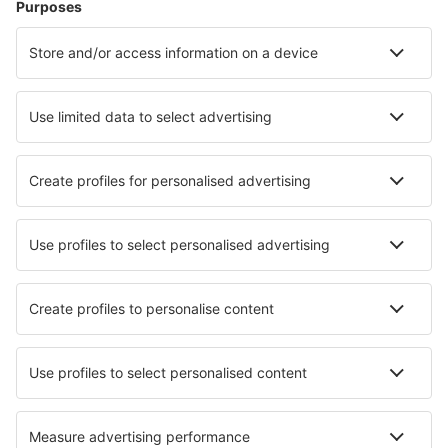
Ubytování
Let+Hotel
Hotely
Transfery
Sportovní události
Přečtěte si více
Garance nejnižší ceny
Mobilní aplikace
Letecké společnosti
Ryanair
Wizz Air
easyJet
Lufthansa
KLM