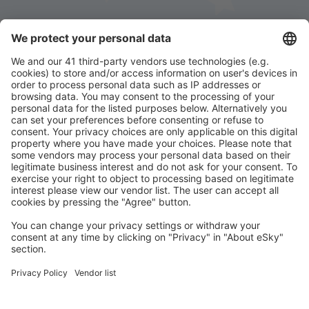
Stáhněte si naši aplikaci
a plánujte své cesty
pohodlně
Naplánujte si cestu
Letenky
Eurovíkend
Dovolená