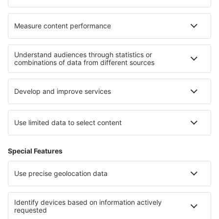
O eSky
Všeobecné podmínky
Moje rezervace
Politika ochrany soukromí
Podpora a kontakt
Země
Mezinárodní web-stránky
eSky.eu
eSky.com
eDestinos.com