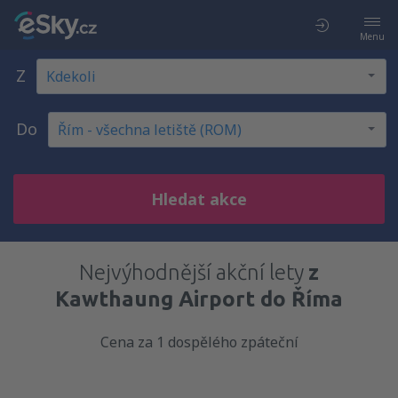
Menu
Z
Do
Hledat akce
Nejvýhodnější akční lety
z
Kawthaung Airport do Říma
Cena za 1 dospělého zpáteční