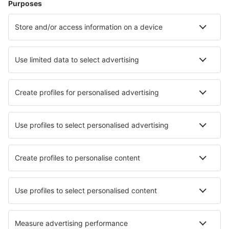
Ubytování
Let+Hotel
Hotely
Transfery
Sportovní události
Přečtěte si více
Garance nejnižší ceny
Mobilní aplikace
Letecké společnosti
Ryanair
Wizz Air
easyJet
Lufthansa
KLM