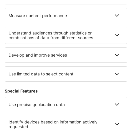
O eSky
Všeobecné podmínky
Moje rezervace
Politika ochrany soukromí
Podpora a kontakt
Země
Mezinárodní web-stránky
eSky.eu
eSky.com
eDestinos.com