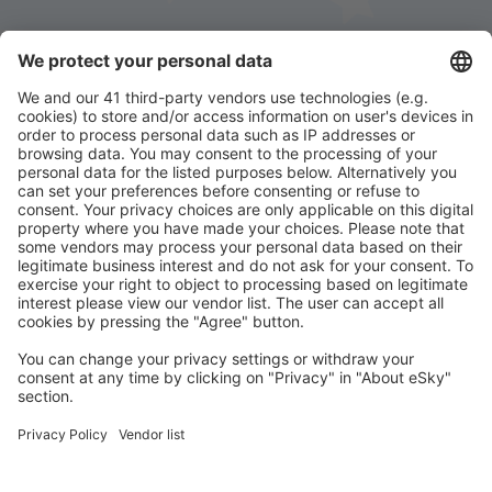
Stáhněte si naši aplikaci
a plánujte své cesty
pohodlně
Naplánujte si cestu
Letenky
Eurovíkend
Dovolená