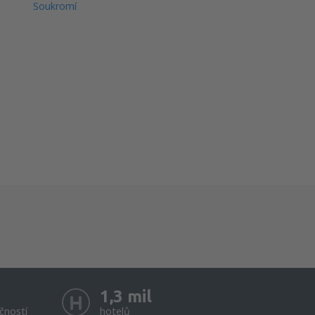
Soukromí
1,3 mil
čností
hotelů