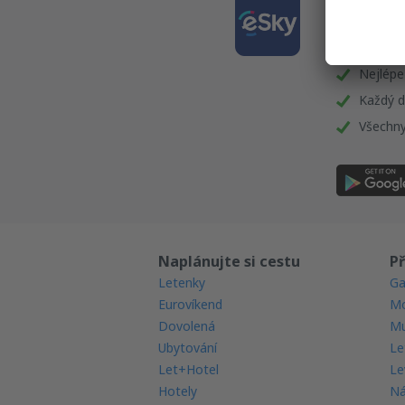
Stáhně
a plán
Nejlépe
Každý d
Všechny
Naplánujte si cestu
Př
Letenky
Ga
Eurovíkend
Mo
Dovolená
Mu
Ubytování
Le
Let+Hotel
Le
Hotely
Ná