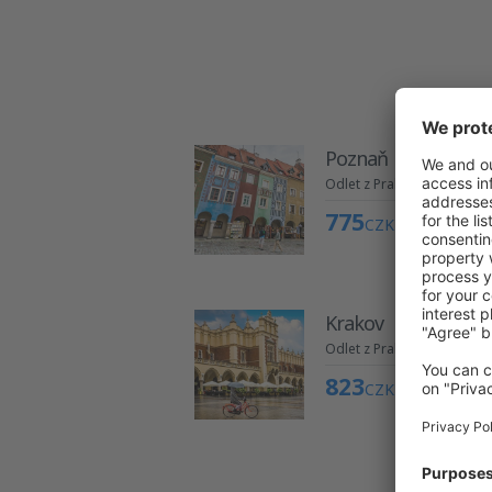
Poznaň
Odlet z Prahy
775
CZK
Krakov
Odlet z Prahy
823
CZK