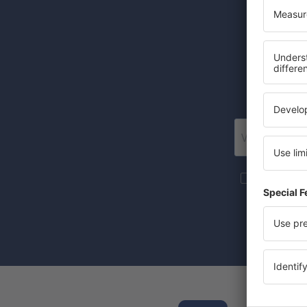
Levné let
Posí
Více cesto
newsletteru
Zaznačením 
(současně) 