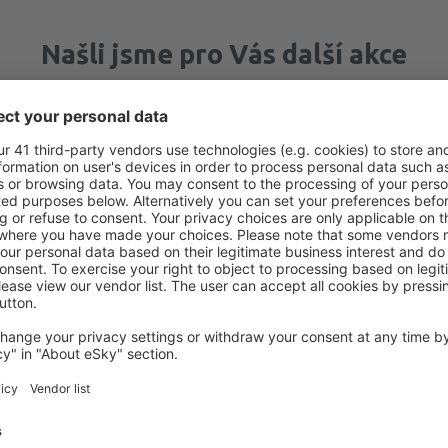
Našli jsme pro Vás další akce
Gdańsk
Odlet z Prahy
823
CZK
Kodaň
Odlet z Prahy
896
CZK