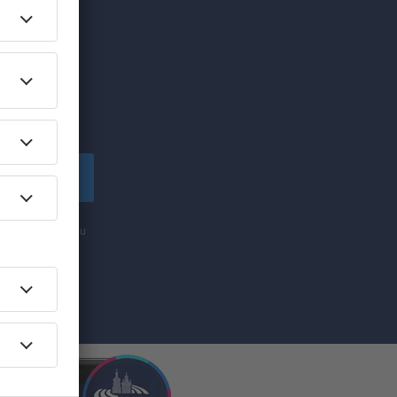
edinečných
lské!
apsat se
nformací (formou
ti „Zapsat se“