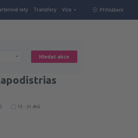
rterové lety
Transfery
Více
Přihlášení
Hledat akce
Kapodistrias
ů
15 - 21 dnů