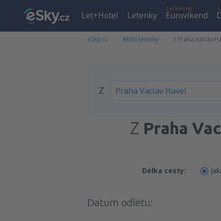
Let+Hotel
L
Let+Hotel
Letenky
Eurovíkend
D
eSky.cz
Akční letenky
z Praha Vaclav H
Z
Z
Praha Vac
Délka cesty:
Jak
Datum odletu: