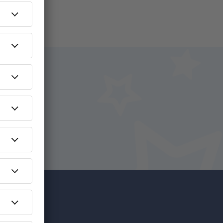
na
íce za