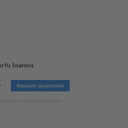
orfu Ioannis
Nastavit upozornění
K
 eSky.pl S.A. na mnou poskytnutou e-