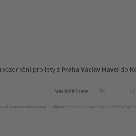
upozornění pro lety z
Praha Vaclav Havel
do
K
Maximální cena
CZ
kvělé ceny v newsletteru.
Souhlasím s odběrem marketingových informací od