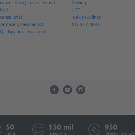
cenze leteckých společností
Vueling
tiště
LOT
cenze letišť
Turkish Airlines
formace o zavazadlech
SWISS Airlines
Q - Tipy pro cestovatele
50
150 mil
950
zemí
uživatelů
leteckých spole