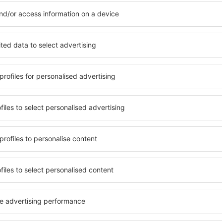
Ukaž více akcí
Šetřete čas a peníze.
Rezervujte si Let+Hotel 
eSky.cz!
Klikněte sem
atelé newsletteru cestují v