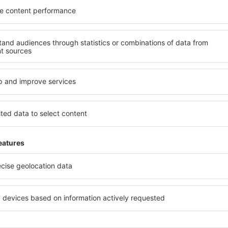
méně
y, dovolené, eurovíkendy - získejte informace o j
akčních letenkách dříve než kdokoli jiný.
láme jen to nejlepší, máte naše čestné cestovate
Z
vání za skvělé ceny v newsletteru.
Souhlasím s odběrem marketingových i
) od eSky.pl S.A. na mnou poskytnutou e-mailovou adresu.
políčka pro odběr newsletteru, vepsáním e-mailové adresy a zvolením možnos
vyjadřujete souhlas na zpracování osobních údajů