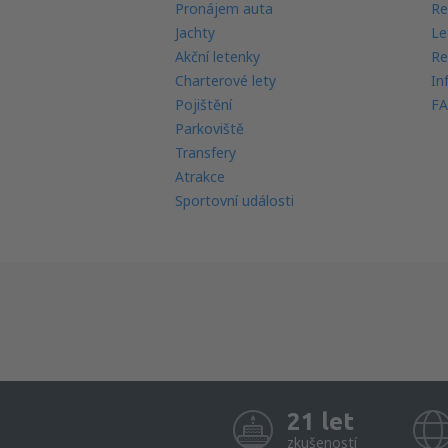
Pronájem auta
Re
Jachty
Le
Akční letenky
Re
Charterové lety
In
Pojištění
FA
Parkoviště
Transfery
Atrakce
Sportovní události
21 let
zkušeností