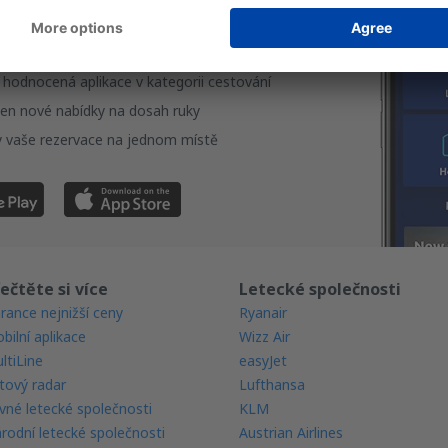
te si naši aplikaci
ujte své cesty pohodlně
 hodnocená aplikace v kategorii cestování
en nové nabídky na dosah ruky
 vaše rezervace na jednom místě
ečtěte si více
Letecké společnosti
rance nejnižší ceny
Ryanair
bilní aplikace
Wizz Air
ltiLine
easyJet
tový radar
Lufthansa
vné letecké společnosti
KLM
rodní letecké společnosti
Austrian Airlines