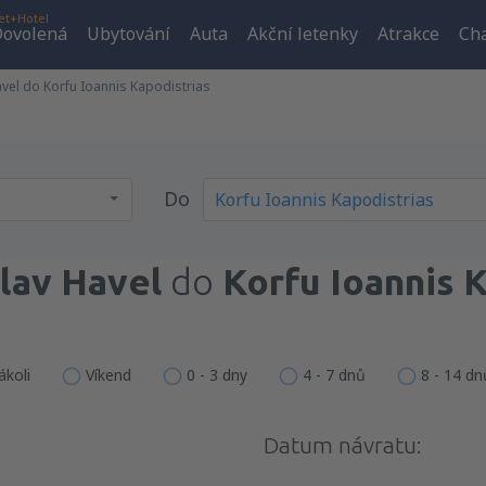
et+Hotel
ovolená
Ubytování
Auta
Akční letenky
Atrakce
Cha
avel do Korfu Ioannis Kapodistrias
Do
lav Havel
do
Korfu Ioannis 
ákoli
Víkend
0 - 3 dny
4 - 7 dnů
8 - 14 dn
Datum návratu: