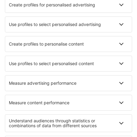
Přečtěte si více
Garance nejnižší ceny
Mobilní aplikace
Letecké společnosti
Ryanair
Wizz Air
easyJet
Lufthansa
KLM
O eSky
Všeobecné podmínky
Moje rezervace
Politika ochrany soukromí
Podpora a kontakt