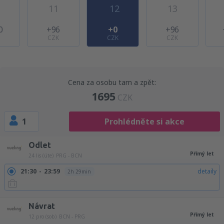
11
12
13
0
+96
+0
+96
CZK
CZK
CZK
Cena za osobu tam a zpět:
1695
CZK
1
Prohlédněte si akce
Odlet
Přímý let
24 lis (úte)
PRG - BCN
21:30
23:59
detaily
2h 29min
Návrat
Přímý let
12 pro (sob)
BCN - PRG