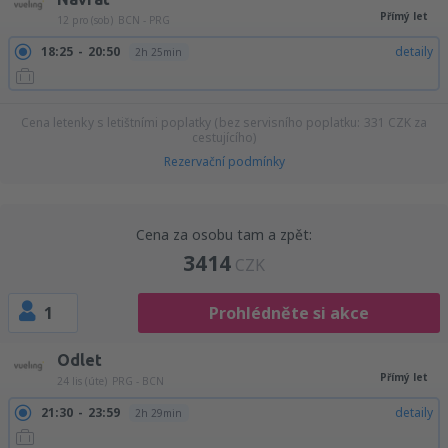
Přímý let
12 pro (sob)
BCN - PRG
18:25
20:50
detaily
2h 25min
Cena letenky s letištními poplatky (bez servisního poplatku:
331
CZK
za
cestujícího)
Rezervační podmínky
Cena za osobu tam a zpět:
3414
CZK
1
Prohlédněte si akce
Odlet
Přímý let
24 lis (úte)
PRG - BCN
21:30
23:59
detaily
2h 29min