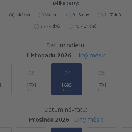
Délka cesty:
Jakákoli
Víkend
0 - 3 dny
4 - 7 dnů
8 - 14 dnů
15 - 21 dnů
Datum odletu:
Listopadu 2026
Jiný měsíc
23
24
25
1
1791
1695
1791
CZK
CZK
CZK
Datum návratu:
Prosince 2026
Jiný měsíc