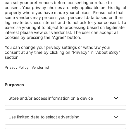
Stáhněte si naši aplikaci
a plánujte své cesty
pohodlně
Naplánujte si cestu
Letenky
Eurovíkend
Dovolená
Ubytování
Let+Hotel
Hotely
Transfery
Sportovní události