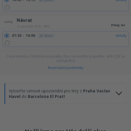
2h 30min
Návrat
Přímý let
12 pro (sob)
BCN - PRG
07:30
10:00
detaily
2h 30min
Cena letenky s letištními poplatky (bez servisního poplatku:
469
CZK
za
cestujícího)
Rezervační podmínky
Vytvořte cenové upozornění pro lety z
Praha Vaclav
Havel
do
Barcelona El Prat!