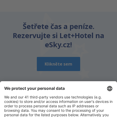
Šetřete čas a peníze.
Rezervujte si Let+Hotel na
eSky.cz!
Klikněte sem