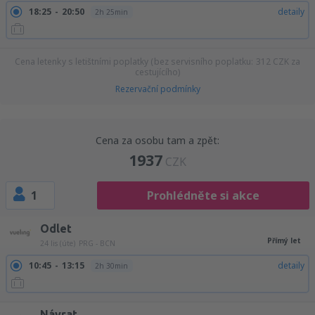
18:25
20:50
detaily
2h 25min
Cena letenky s letištními poplatky (bez servisního poplatku:
312
CZK
za
cestujícího)
Rezervační podmínky
Cena za osobu tam a zpět:
1937
CZK
1
Prohlédněte si akce
Odlet
Přímý let
24 lis (úte)
PRG - BCN
10:45
13:15
detaily
2h 30min
Návrat