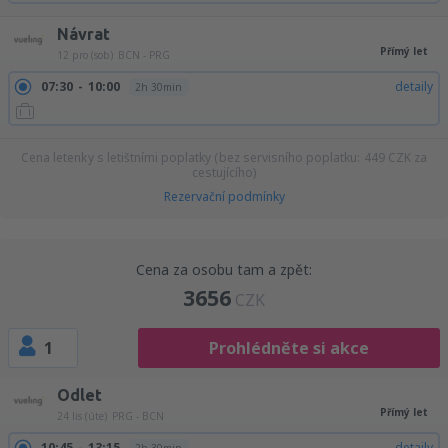
Návrat
Přímý let
12 pro (sob)
BCN - PRG
07:30
10:00
detaily
2h 30min
Cena letenky s letištními poplatky (bez servisního poplatku:
449
CZK
za
cestujícího)
Rezervační podmínky
Cena za osobu tam a zpět:
3656
CZK
1
Prohlédněte si akce
Odlet
Přímý let
24 lis (úte)
PRG - BCN
10:45
13:15
detaily