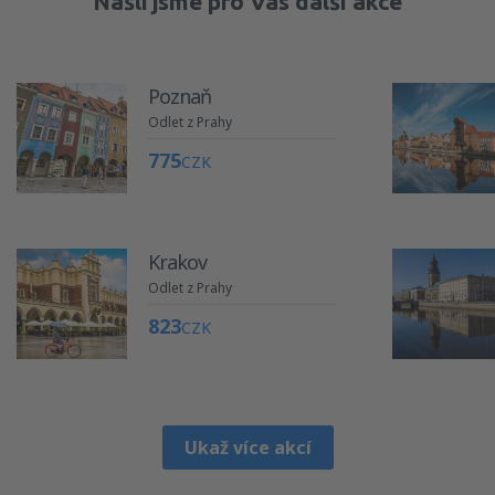
Našli jsme pro Vás další akce
Poznaň
Odlet z Prahy
775
CZK
Krakov
Odlet z Prahy
823
CZK
Ukaž více akcí