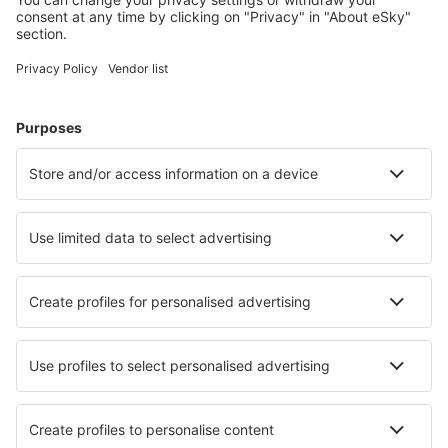
Naplánujte si cestu
Letenky
Eurovíkend
Dovolená
Ubytování
Let+Hotel
Hotely
Transfery
Sportovní události
Přečtěte si více
Garance nejnižší ceny
Mobilní aplikace
Letecké společnosti
Ryanair