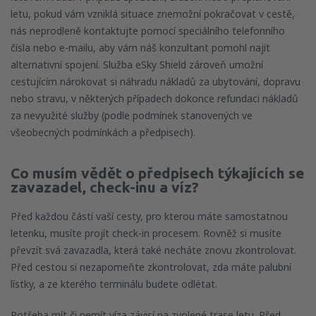
letu, pokud vám vzniklá situace znemožní pokračovat v cestě,
nás neprodleně kontaktujte pomocí speciálního telefonního
čísla nebo e-mailu, aby vám náš konzultant pomohl najít
alternativní spojení. Služba eSky Shield zároveň umožní
cestujícím nárokovat si náhradu nákladů za ubytování, dopravu
nebo stravu, v některých případech dokonce refundaci nákladů
za nevyužité služby (podle podmínek stanovených ve
všeobecných podmínkách a předpisech).
Co musím vědět o předpisech týkajících se
zavazadel, check-inu a víz?
Před každou částí vaší cesty, pro kterou máte samostatnou
letenku, musíte projít check-in procesem. Rovněž si musíte
převzít svá zavazadla, která také necháte znovu zkontrolovat.
Před cestou si nezapomeňte zkontrolovat, zda máte palubní
lístky, a ze kterého terminálu budete odlétat.
Potřeba mít či nemít víza závisí na zvolené trase letu. Před