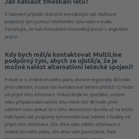
Jan nahlásit zmeškání letu?
V takovém případě okamžitě kontaktujte náš MultiLine
podpůrný tým pomocí telefonního čísla nebo e-mailu.
Pamatujte, že naši konzultanti komunikují pouze v anglickém
jazyce.
Kdy bych měl/a kontaktovat
MultiLine
podpůrný tým, abych se ujistil/a, že je
možné nalézt alternativní letecké spojení?
Pokud se o změně letového plánu dozvíte nejpozději 48 hodin
před odletem, musíte nás kontaktovat během příštích 12 hodin
od přijetí této informace. Pokud dojde ke zpoždění, zrušení
nebo přeplánování vašeho letu méně než 48 hodin před
odletem nebo pokud se o této skutečnosti dozvíte až na letišti,
měli byste náš podpůrný tým kontaktovat během 1 hodiny od
přijetí této informace. Čím dříve nám sdělíte informace o
změně letového plánu, tím dříve vám pomůžeme. Naši