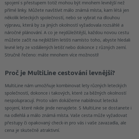
spojení s přestupem totiž mohou být mnohem levnější než
přímé linky. Můžete navštívit málo známá místa, kam létá jen
několik leteckých společností, nebo se vybrat na dlouhou
výpravu, která by za jiných okolností vyžadovala rozsáhlé a
náročné plánování. A co je nejdůležitější, každou novou cestu
můžete začít na nejbližším letišti namísto toho, abyste hledali
levné lety ze vzdálených letišť nebo dokonce z různých zemí.
Stručně řečeno: máte mnohem více možností!
Proč je MultiLine
cestování levnější?
MultiLine nám umožňuje kombinovat lety různých leteckých
společností, dokonce i takových, které za běžných okolností
nespolupracují. Proto vám dokážeme nabídnout letecká
spojení, které nikde jinde nenajdete. S MultiLine se dostanete i
na odlehlá a málo známá místa. Vaše cesta může vyžadovat
přestupy či opakovaný check-in pro vás i vaše zavazadla, ale
cena je skutečně atraktivní.