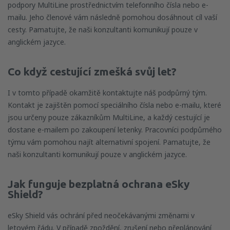
podpory MultiLine prostřednictvím telefonního čísla nebo e-
mailu. Jeho členové vám následně pomohou dosáhnout cíl vaší
cesty. Pamatujte, že naši konzultanti komunikují pouze v
anglickém jazyce.
Co když cestující zmešká svůj let?
I v tomto případě okamžitě kontaktujte náš podpůrný tým.
Kontakt je zajištěn pomocí speciálního čísla nebo e-mailu, které
jsou určeny pouze zákazníkům MultiLine, a každý cestující je
dostane e-mailem po zakoupení letenky. Pracovníci podpůrného
týmu vám pomohou najít alternativní spojení. Pamatujte, že
naši konzultanti komunikují pouze v anglickém jazyce.
Jak funguje bezplatná ochrana
eSky
Shield
?
eSky Shield vás ochrání před neočekávanými změnami v
letovém řádu. V případě zpoždění, zrušení nebo přeplánování