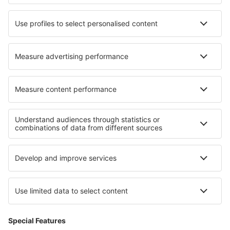
Wizz Air
easyJet
Lufthansa
KLM
O eSky
Všeobecné podmínky
Moje rezervace
Politika ochrany soukromí
Podpora a kontakt
Země