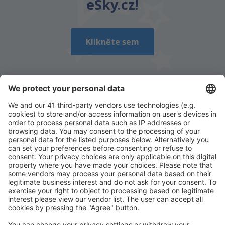
eSky.cz!
Odeslat
Klikněte sem
Stáhněte si naši aplikaci
a plánujte své cesty
pohodlně