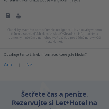
konzultanti komunikují pouze v anglickém jazyce.
Článek byl vytvořen pomocí umělé inteligence. Tipy a návrhy v tomto
článku a souvisejících článcích slouží výhradně k informačním a
pomocným účelům a nemohou tvořit základ pro žádné nároky vůči
{siteName}.
Obsahuje tento článek informace, které jste hledali?
Ano
Ne
|
Myslím, že tenhle článek:
Je nejasný
Šetřete čas a peníze.
Obsahuje nepřesné informace
Rezervujte si Let+Hotel na
Nevyčerpává téma
Je moc dlouhý