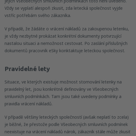
jejích Všeobecných smluvních podmínkách toto není uvedeno.
Vždy se vyplatí alespoň zkusit, zda letecká společnost vyjde
vstříc potřebám svého zákazníka.
V případě, že žádáte o vrácení nákladů za zakoupenou letenku,
je vždy nezbytné prokázat konkrétní dokumenty potvrzující
nastalou situaci a nemožnost cestovat. Po zaslání příslušných
dokumentů pracovník eSky konktaktuje leteckou společnost.
Pravidelné lety
Situace, ve kterých existuje možnost stornování letenky na
pravidelný let, jsou konkrétně definovány ve Všeobecných
smluvních podmínkách. Tam jsou také uvedeny podmínky a
pravidla vrácení nákladů.
V případě většiny leteckých společností (avšak neplatí to zcela)
je běžné, že přestože podle Všeobecných smluvních podmínek
neexistuje na vrácení nákladů nárok, zákazník stále může zkusit