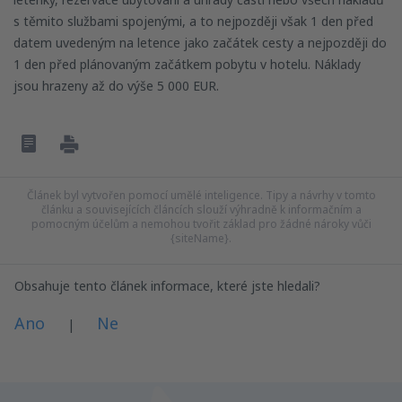
s těmito službami spojenými, a to nejpozději však 1 den před
datem uvedeným na letence jako začátek cesty a nejpozději do
1 den před plánovaným začátkem pobytu v hotelu. Náklady
jsou hrazeny až do výše 5 000 EUR.
Článek byl vytvořen pomocí umělé inteligence. Tipy a návrhy v tomto
článku a souvisejících článcích slouží výhradně k informačním a
pomocným účelům a nemohou tvořit základ pro žádné nároky vůči
{siteName}.
Obsahuje tento článek informace, které jste hledali?
Ano
Ne
|
Myslím, že tenhle článek: