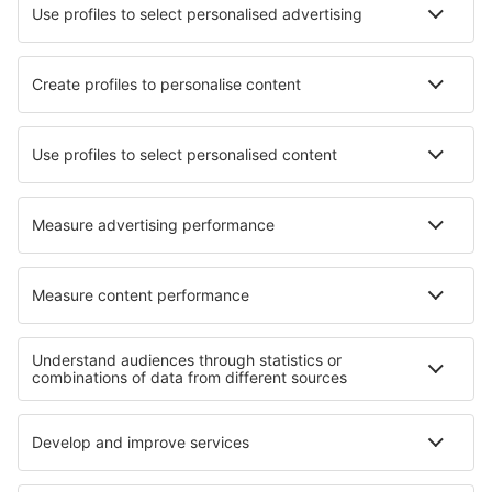
Mobilní aplikace
Letecké společnosti
Ryanair
Wizz Air
easyJet
Lufthansa
KLM
O eSky
Všeobecné podmínky
Moje rezervace
Politika ochrany soukromí
Podpora a kontakt