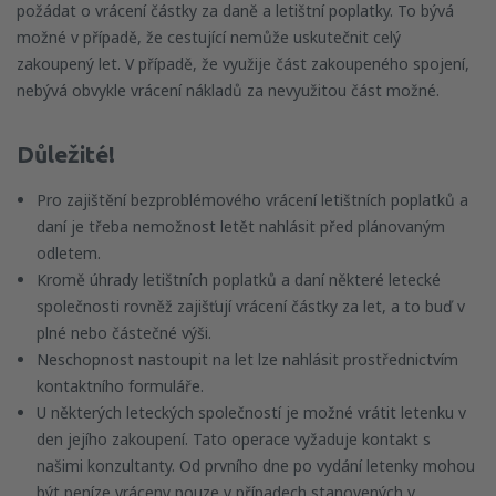
požádat o vrácení částky za daně a letištní poplatky. To bývá
možné v případě, že cestující nemůže uskutečnit celý
zakoupený let. V případě, že využije část zakoupeného spojení,
nebývá obvykle vrácení nákladů za nevyužitou část možné.
Důležité!
Pro zajištění bezproblémového vrácení letištních poplatků a
daní je třeba nemožnost letět nahlásit před plánovaným
odletem.
Kromě úhrady letištních poplatků a daní některé letecké
společnosti rovněž zajišťují vrácení částky za let, a to buď v
plné nebo částečné výši.
Neschopnost nastoupit na let lze nahlásit prostřednictvím
kontaktního formuláře.
U některých leteckých společností je možné vrátit letenku v
den jejího zakoupení. Tato operace vyžaduje kontakt s
našimi konzultanty. Od prvního dne po vydání letenky mohou
být peníze vráceny pouze v případech stanovených v