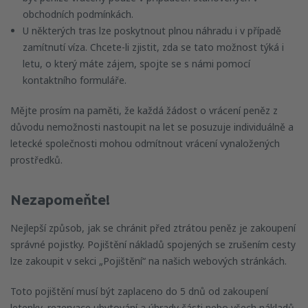
obchodních podmínkách.
U některých tras lze poskytnout plnou náhradu i v případě
zamítnutí víza. Chcete-li zjistit, zda se tato možnost týká i
letu, o který máte zájem, spojte se s námi pomocí
kontaktního formuláře.
Mějte prosím na paměti, že každá žádost o vrácení peněz z
důvodu nemožnosti nastoupit na let se posuzuje individuálně a
letecké společnosti mohou odmítnout vrácení vynaložených
prostředků.
Nezapomeňte!
Nejlepší způsob, jak se chránit před ztrátou peněz je zakoupení
správné pojistky. Pojištění nákladů spojených se zrušením cesty
lze zakoupit v sekci „Pojištění“ na našich webových stránkách.
Toto pojištění musí být zaplaceno do 5 dnů od zakoupení
letenky, rezervace ubytování a úhrady části nebo všech nákladů