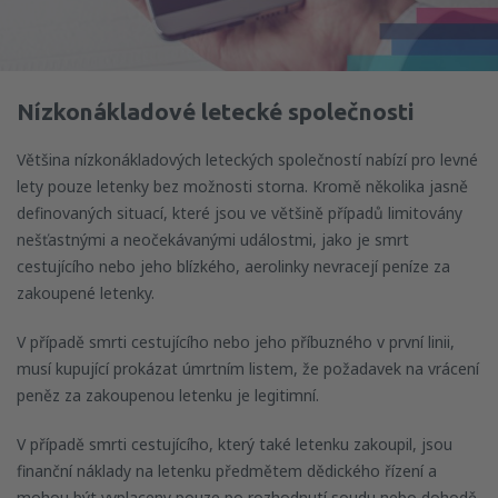
Nízkonákladové letecké společnosti
Většina nízkonákladových leteckých společností nabízí pro levné
lety pouze letenky bez možnosti storna. Kromě několika jasně
definovaných situací, které jsou ve většině případů limitovány
nešťastnými a neočekávanými událostmi, jako je smrt
cestujícího nebo jeho blízkého, aerolinky nevracejí peníze za
zakoupené letenky.
V případě smrti cestujícího nebo jeho příbuzného v první linii,
musí kupující prokázat úmrtním listem, že požadavek na vrácení
peněz za zakoupenou letenku je legitimní.
V případě smrti cestujícího, který také letenku zakoupil, jsou
finanční náklady na letenku předmětem dědického řízení a
mohou být vyplaceny pouze po rozhodnutí soudu nebo dohodě