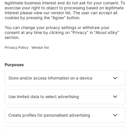
Naplánujte si cestu
Letenky
Eurovíkend
Dovolená
Ubytování
Let+Hotel
Hotely
Transfery
Sportovní události
Přečtěte si více
Garance nejnižší ceny