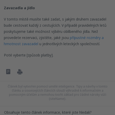
Zavazadla a jídlo
V tomto místě musíte také zadat, s jakým druhem zavazadel
bude cestovat každý z cestujících. V případě pravidelných letů
poskytujeme také možnost výběru oblíbeného jídla. Než
provedete rezervaci, zjistěte, jaké jsou
přípustné rozměry a
hmotnost zavazadel
u jednotlivých leteckých společností.
Poté vyberte [způsob platby].
Článek byl vytvořen pomocí umělé inteligence. Tipy a návrhy v tomto
článku a souvisejících článcích slouží výhradně k informačním a
pomocným účelům a nemohou tvořit základ pro žádné nároky vůči
{siteName}.
Obsahuje tento článek informace, které jste hledali?