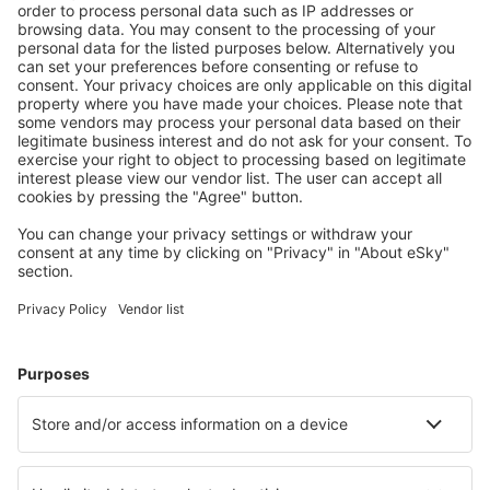
Stáhněte si naši aplikaci
a plánujte své cesty
pohodlně
Naplánujte si cestu
Letenky
Eurovíkend
Dovolená
Ubytování
Let+Hotel
Hotely