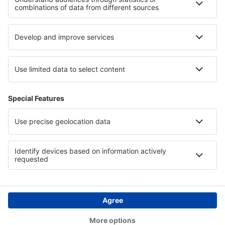
Podpora a kontakt
Země
Mezinárodní web-stránky
eSky.eu
eSky.com
eDestinos.com