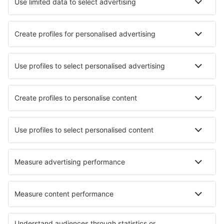
Transfery
Sportovní události
Přečtěte si více
Garance nejnižší ceny
Mobilní aplikace
Letecké společnosti
Ryanair
Wizz Air
easyJet
Lufthansa
KLM
O eSky
Všeobecné podmínky
Moje rezervace
Politika ochrany soukromí