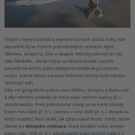
Vítejte v nejvýchodnější a nejméně hornaté oblasti Kréty, kde
obyvatelé žijí ve čtyřech poloměstských centrech: Agios
Nikolaos, Ierapetra, Sitia a Neapoli. Mýtický palmový les Vaï,
záliv Mirabello, větrné mlýny na náhorní plošině Lassithi
(největší na Krétě), pláže obklopené křišťálově průzračnou
vodou, krásná města a luxusní hotelové resorty tvoří vskutku
fascinující svět.
Díky své geografické poloze mezi Afrikou, Evropou a Malou Asií
a díky mírnému podnebí se Kréta stala centrem kultury již v
období neolitu. První prehistorické osady se na Krétě objevily
kolem roku 6000 př. n. l., zatímco v roce 2600 př. n. l. dorazili na
Krétu osadníci, kteří věděli, jak zpracovávat bronz. Tehdy začala
slavná éra
Mínojské civilizace
, která dosáhla svého vrcholu
kolem roku 1950 př. n. l. vybudováním impozantních paláců v