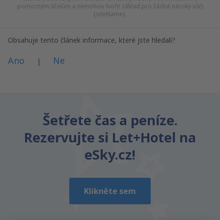
pomocným účelům a nemohou tvořit základ pro žádné nároky vůči
{siteName}.
Obsahuje tento článek informace, které jste hledali?
Ano
Ne
|
Myslím, že tenhle článek:
Je nejasný
Šetřete čas a peníze.
Obsahuje nepřesné informace
Rezervujte si Let+Hotel na
Nevyčerpává téma
Je moc dlouhý
eSky.cz!
Odeslat
Klikněte sem