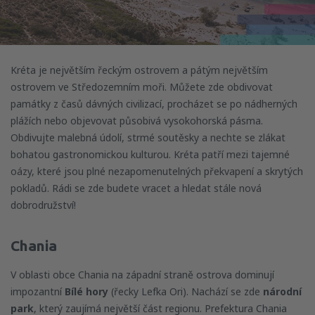
Kréta je největším řeckým ostrovem a pátým největším
ostrovem ve Středozemním moři. Můžete zde obdivovat
památky z časů dávných civilizací, procházet se po nádherných
plážích nebo objevovat působivá vysokohorská pásma.
Obdivujte malebná údolí, strmé soutěsky a nechte se zlákat
bohatou gastronomickou kulturou. Kréta patří mezi tajemné
oázy, které jsou plné nezapomenutelných překvapení a skrytých
pokladů. Rádi se zde budete vracet a hledat stále nová
dobrodružství!
Chania
V oblasti obce Chania na západní straně ostrova dominují
impozantní
Bílé hory
(řecky Lefka Ori). Nachází se zde
národní
park
, který zaujímá největší část regionu. Prefektura Chania