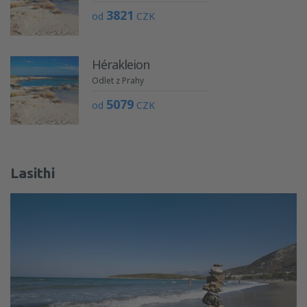
3821
od
CZK
Hérakleion
Odlet z Prahy
5079
od
CZK
Lasithi