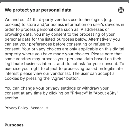
Stáhněte si naši aplikaci
a plánujte své cesty
pohodlně
Naplánujte si cestu
Letenky
Eurovíkend
Dovolená