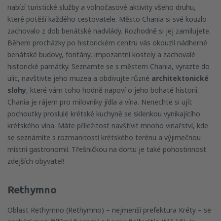
nabízí turistické služby a volnočasové aktivity všeho druhu,
které potěší každého cestovatele. Město Chania si své kouzlo
zachovalo z dob benátské nadvlády. Rozhodně si jej zamilujete.
Během procházky po historickém centru vás okouzlí nádherné
benátské budovy, fontány, impozantní kostely a zachovalé
historické památky. Seznamte se s městem Chania, vyrazte do
ulic, navštivte jeho muzea a obdivujte různé
architektonické
slohy
, které vám toho hodně napoví o jeho bohaté historii.
Chania je rájem pro milovníky jídla a vína. Nenechte si ujít
pochoutky proslulé krétské kuchyně se sklenkou vynikajícího
krétského vína. Máte příležitost navštívit mnoho vinařství, kde
se seznámíte s rozmanitostí krétského terénu a výjimečnou
místní gastronomií. Třešničkou na dortu je také pohostinnost
zdejších obyvatel!
Rethymno
Oblast Rethymno (Rethymno) – nejmenší prefektura Kréty – se