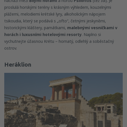
nachází mezi
Bílými horami
a horou
Psiloritis
(též Idi). Je
proslulá horskými terény s krásným výhledem, kouzelnými
plážemi, melodiemi krétské lyry, alkoholickým nápojem
tsikoudia, který se podává s „ofto“, četnými jeskyněmi,
historickými kláštery, památkami,
malebnými vesničkami v
horách i luxusními hotelovými resorty
. Naplno si
vychutnejte úžasnou Krétu – hornatý, odlehlý a soběstačný
ostrov.
Heráklion