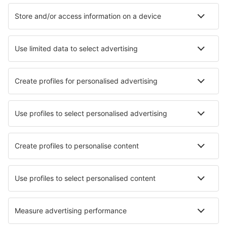
Ubytování
Let+Hotel
Hotely
Transfery
Sportovní události
Přečtěte si více
Garance nejnižší ceny
Mobilní aplikace
Letecké společnosti
Ryanair
Wizz Air
easyJet
Lufthansa
KLM