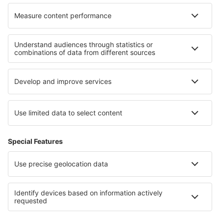
O eSky
Všeobecné podmínky
Moje rezervace
Politika ochrany soukromí
Podpora a kontakt
Země
Mezinárodní web-stránky
eSky.eu
eSky.com
eDestinos.com