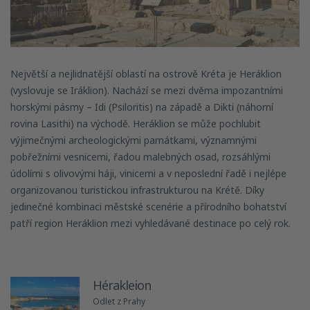
Největší a nejlidnatější oblastí na ostrově Kréta je Heráklion
(vyslovuje se Iráklion). Nachází se mezi dvěma impozantními
horskými pásmy – Idi (Psiloritis) na západě a Dikti (náhorní
rovina Lasithi) na východě. Heráklion se může pochlubit
výjimečnými archeologickými památkami, významnými
pobřežními vesnicemi, řadou malebných osad, rozsáhlými
údolími s olivovými háji, vinicemi a v neposlední řadě i nejlépe
organizovanou turistickou infrastrukturou na Krétě. Díky
jedinečné kombinaci městské scenérie a přírodního bohatství
patří region Heráklion mezi vyhledávané destinace po celý rok.
Hérakleion
Odlet z Prahy