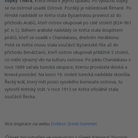
sopky Théra
, která vedla k jejímu úpadku. Po výbuchu sopky
se na ostrově usadili Dórové. Později je následovali Římané. Po
římské nadvládě se Kréta stala Byzantskou provincií až do
příchodu Arabů, kteří ostrov okupovali po celé století (824–961
př. n. l.). Během arabské nadvlády se Kréta stala doupětem
pirátů, kteří se usadili v Chandakasu, dnešním Heráklionu.
Poté se Kréta znovu stala součástí Byzantské říše až do
příchodu Benátčanů, kteří ostrov okupovali přibližně 5 století,
co mělo výrazný vliv na kulturu ostrova. Po pádu Chandakasu v
roce 1669 začala turecká okupace, kterou provázela divoká a
krvavá povstání. Na konci 19. století turecká nadvláda skončila.
Řecký král, který měl pozici vysokého komisaře ostrova, tu
vytvořil Krétský stát. V roce 1913 se Kréta oficiálně stala
součástí Řecka.
Více inspirace na webu
Endless Greek Summer
.
Článek byl vytvořen ve spolupráci s Greek National Tourism