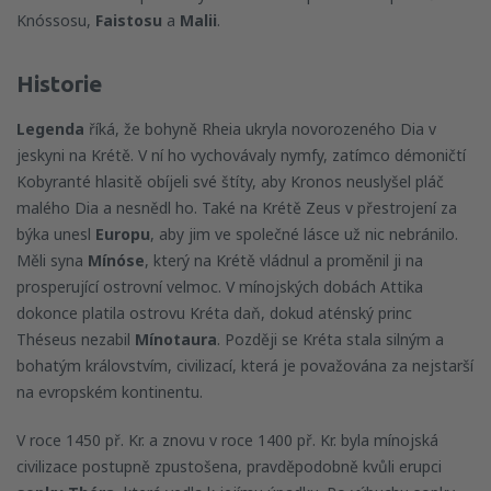
Knóssosu,
Faistosu
a
Malii
.
Historie
Legenda
říká, že bohyně Rheia ukryla novorozeného Dia v
jeskyni na Krétě. V ní ho vychovávaly nymfy, zatímco démoničtí
Kobyranté hlasitě obíjeli své štíty, aby Kronos neuslyšel pláč
malého Dia a nesnědl ho. Také na Krétě Zeus v přestrojení za
býka unesl
Europu
, aby jim ve společné lásce už nic nebránilo.
Měli syna
Mínóse
, který na Krétě vládnul a proměnil ji na
prosperující ostrovní velmoc. V mínojských dobách Attika
dokonce platila ostrovu Kréta daň, dokud aténský princ
Théseus nezabil
Mínotaura
. Později se Kréta stala silným a
bohatým královstvím, civilizací, která je považována za nejstarší
na evropském kontinentu.
V roce 1450 př. Kr. a znovu v roce 1400 př. Kr. byla mínojská
civilizace postupně zpustošena, pravděpodobně kvůli erupci